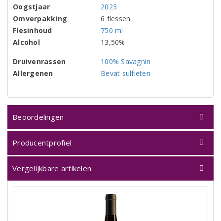
Oogstjaar
2023
Omverpakking
6 flessen
Flesinhoud
750 ml
Alcohol
13,50%
Druivenrassen
100% Savagnin
Allergenen
Bevat sulfieten
Beoordelingen
Producentprofiel
Vergelijkbare artikelen