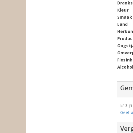
Dranks
Kleur
Smaak
Land
Herko
Produc
Oogstj
Omver
Flesin
Alcoho
Gem
Er zij
Geef a
Verg