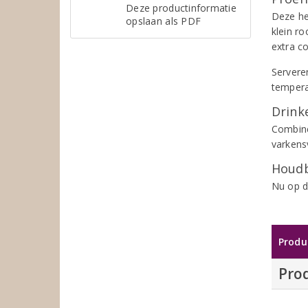
Deze productinformatie
Deze he
opslaan als PDF
klein r
extra c
Serveren
tempera
Drinke
Combine
varkens
Houdb
Nu op d
Produ
Pro