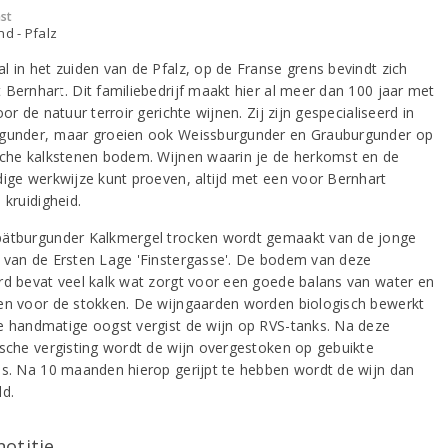
st
nd - Pfalz
l in het zuiden van de Pfalz, op de Franse grens bevindt zich
 Bernhart. Dit familiebedrijf maakt hier al meer dan 100 jaar met
oor de natuur terroir gerichte wijnen. Zij zijn gespecialiseerd in
gunder, maar groeien ook Weissburgunder en Grauburgunder op
sche kalkstenen bodem. Wijnen waarin je de herkomst en de
dige werkwijze kunt proeven, altijd met een voor Bernhart
 kruidigheid.
ätburgunder Kalkmergel trocken wordt gemaakt van de jonge
 van de Ersten Lage 'Finstergasse'. De bodem van deze
rd bevat veel kalk wat zorgt voor een goede balans van water en
en voor de stokken. De wijngaarden worden biologisch bewerkt
e handmatige oogst vergist de wijn op RVS-tanks. Na deze
ische vergisting wordt de wijn overgestoken op gebuikte
es. Na 10 maanden hierop gerijpt te hebben wordt de wijn dan
ld.
notitie