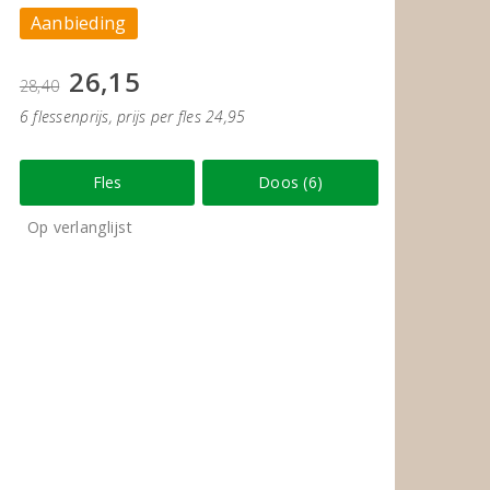
Aanbieding
26,15
28,40
6 flessenprijs, prijs per fles 24,95
Fles
Doos (6)
Op verlanglijst