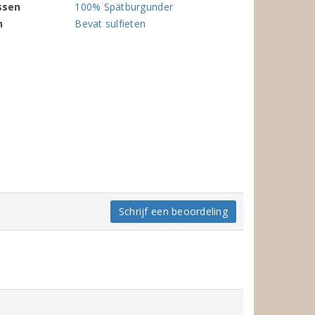
ssen
100% Spätburgunder
n
Bevat sulfieten
Schrijf een beoordeling