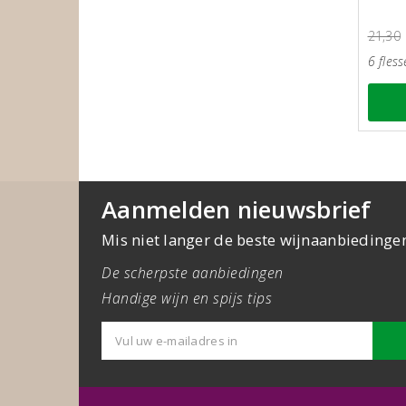
21,30
6 fless
Aanmelden nieuwsbrief
Mis niet langer de beste wijnaanbiedinge
De scherpste aanbiedingen
Handige wijn en spijs tips