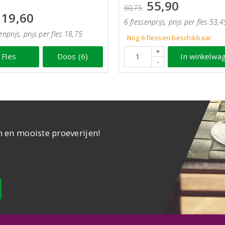
55,90
60,75
19,60
6 flessenprijs, prijs per fles 53,4
enprijs, prijs per fles 18,75
Nog 6
flessen
beschikbaar
+
Fles
Doos (6)
In winkelwa
-
n en mooiste proeverijen!