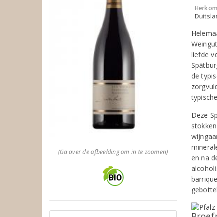
Herkom
Duitsla
Helemaa
Weingut
liefde v
Spätbur
de typi
zorgvul
typische
Deze Sp
stokken
wijngaa
mineral
(Ga over de afbeelding om in te zoomen)
en na d
alcohol
barriqu
gebotte
Proef