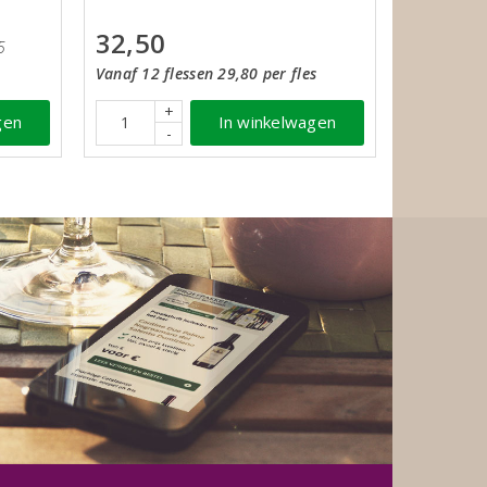
32,50
5
Vanaf 12 flessen 29,80 per fles
+
In winkelwagen
gen
-