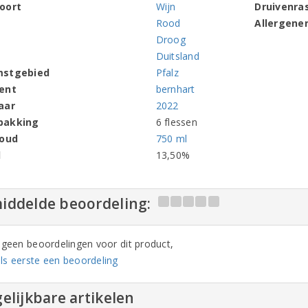
oort
Wijn
Druivenra
Rood
Allergene
Droog
Duitsland
mstgebied
Pfalz
ent
bernhart
aar
2022
pakking
6 flessen
houd
750 ml
l
13,50%
iddelde beoordeling:
n geen beoordelingen voor dit product,
ls eerste een beoordeling
elijkbare artikelen