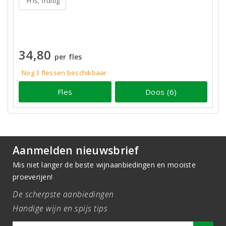
Fris, fruitig
34,80
per fles
Nog 3
flessen
beschikbaar
Fles
Doos (6)
Aanmelden nieuwsbrief
Mis niet langer de beste wijnaanbiedingen en mooiste
proeverijen!
De scherpste aanbiedingen
Handige wijn en spijs tips