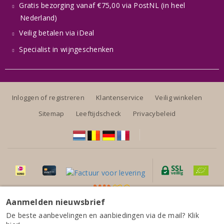
Gratis bezorging vanaf €75,00 via PostNL (in heel
Nederland)
Veilig betalen via iDeal
Specialist in wijngeschenken
Inloggen of registreren
Klantenservice
Veilig winkelen
Sitemap
Leeftijdscheck
Privacybeleid
Aanmelden nieuwsbrief
Alle prijzen zijn inclusief BTW, exclusief eventuele verzendkosten.
Weingut August Kesseler Rheingau The Daily August
De beste aanbevelingen en aanbiedingen via de mail? Klik
Riesling Trocken 2024