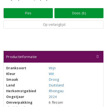
Fles
Doos (6)
Op verlanglijst
Productinformatie
Dranksoort
Wijn
Kleur
Wit
Smaak
Droog
Land
Duitsland
Herkomstgebied
Rheingau
Oogstjaar
2024
Omverpakking
6 flessen