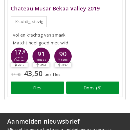
Chateau Musar Bekaa Valley 2019
Krachtig, stevig
Vol en krachtig van smaak
Matcht heel goed met wild
17
,5
91
90
Jancis
Vinous
Vinous
Robinson
2019
2018
2017
43,50
47,90
per fles
Fles
Doos (6)
Aanmelden nieuwsbrief
Mis niet langer de beste wijnaanbiedingen en mooiste