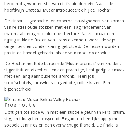
beroemd geworden stijl van dit fraaie domein. Naast de
hoofdwijn Chateau Musar introduceerde hij de Hochar.
De cinsault-, grenache- en cabernet sauvignondruiven komen
van relatief oude stokken met een laag rendement van
maximaal dertig hectoliter per hectare. Na zes maanden
rijping in kleine fusten van Frans eikenhout wordt de wijn
ongefilterd en zonder klaring gebotteld. De flessen worden
pas in de handel gebracht als de wijn mooi op dronk is.
De Hochar heeft de beroemde ‘Musar-aroma’s’ van kruiden,
vijgenfruit en eikenhout en een prachtige, licht gerijpte smaak
met een lang aanhoudende afdronk. Heerlijk bij
stoofschotels, lamsvlees en gerijpte, milde kazen. Een
bijzonderheid!
Proefnotitie
Licht gerijpte rode wijn met een subtiele geur van kers, pruim,
vijg, kruidnagel en bosgrond. Elegant en heerlijk sappig met
soepele tannines en een evenwichtige frisheid. De finale is