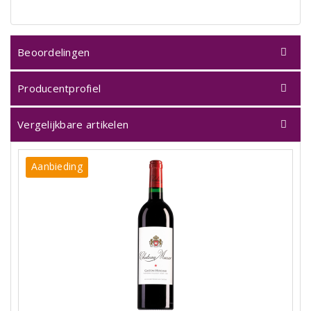
Beoordelingen
Producentprofiel
Vergelijkbare artikelen
Aanbieding