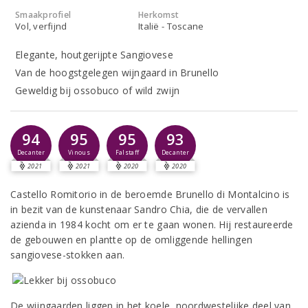
Smaakprofiel
Herkomst
Vol, verfijnd
Italië - Toscane
Elegante, houtgerijpte Sangiovese
Van de hoogstgelegen wijngaard in Brunello
Geweldig bij ossobuco of wild zwijn
94
95
95
93
Decanter
Vinous
Falstaff
Decanter
2021
2021
2020
2020
Castello Romitorio in de beroemde Brunello di Montalcino is
in bezit van de kunstenaar Sandro Chia, die de vervallen
azienda in 1984 kocht om er te gaan wonen. Hij restaureerde
de gebouwen en plantte op de omliggende hellingen
sangiovese-stokken aan.
De wijngaarden liggen in het koele, noordwestelijke deel van