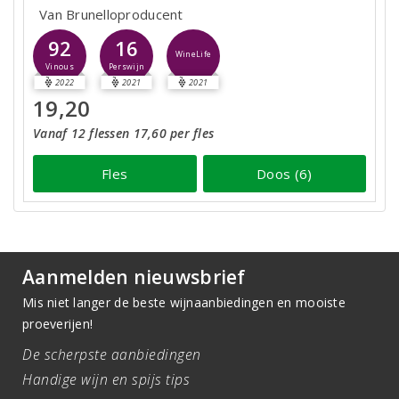
Van Brunelloproducent
92
16
WineLife
Vinous
Perswijn
2022
2021
2021
19,20
Vanaf 12 flessen 17,60 per fles
Fles
Doos (6)
Aanmelden nieuwsbrief
Mis niet langer de beste wijnaanbiedingen en mooiste
proeverijen!
De scherpste aanbiedingen
Handige wijn en spijs tips