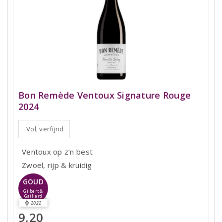
Bon Remède Ventoux Signature Rouge
2024
Vol, verfijnd
Ventoux op z’n best
Zwoel, rijp & kruidig
GOUD
Gilbert &
Gaillard
2022
9,20