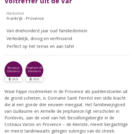
Voltreffer uit de Var
Herkomst
Frankrijk - Provence
Van driehonderd jaar oud familiedomein
Verleidelijk, droog en verfrissend
Perfect op het terras en aan tafel
Perswijn
Proefschrift
Concours
Concours
2025
2025
Waar hippe rosémerken in de Provence als paddenstoelen uit
de grond schieten, is Domaine Saint Ferréol een stille kracht
die al een goede drie eeuwen meegaat. Het familiewijngoed
van Guillaume en Armelle de Jerphanion ligt verscholen in
Pontevès, aan de voet van het Bessillongebergte in de
Coteaux Varois en Provence – de kleinste, meest bergachtige
en meest landinwaarts gelegen subregio van de streek.