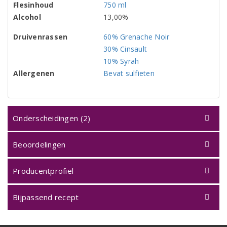
Flesinhoud
750 ml
Alcohol
13,00%
Druivenrassen
60% Grenache Noir
30% Cinsault
10% Syrah
Allergenen
Bevat sulfieten
Onderscheidingen (2)
Beoordelingen
Producentprofiel
Bijpassend recept