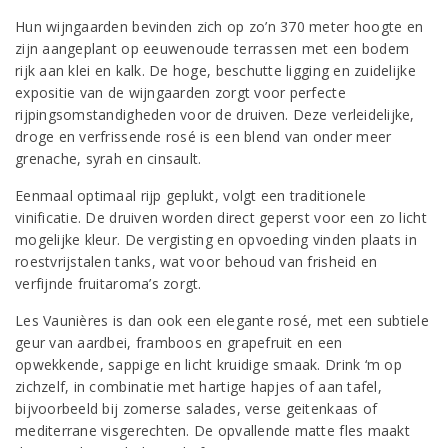
Hun wijngaarden bevinden zich op zo’n 370 meter hoogte en
zijn aangeplant op eeuwenoude terrassen met een bodem
rijk aan klei en kalk. De hoge, beschutte ligging en zuidelijke
expositie van de wijngaarden zorgt voor perfecte
rijpingsomstandigheden voor de druiven. Deze verleidelijke,
droge en verfrissende rosé is een blend van onder meer
grenache, syrah en cinsault.
Eenmaal optimaal rijp geplukt, volgt een traditionele
vinificatie. De druiven worden direct geperst voor een zo licht
mogelijke kleur. De vergisting en opvoeding vinden plaats in
roestvrijstalen tanks, wat voor behoud van frisheid en
verfijnde fruitaroma’s zorgt.
Les Vaunières is dan ook een elegante rosé, met een subtiele
geur van aardbei, framboos en grapefruit en een
opwekkende, sappige en licht kruidige smaak. Drink ‘m op
zichzelf, in combinatie met hartige hapjes of aan tafel,
bijvoorbeeld bij zomerse salades, verse geitenkaas of
mediterrane visgerechten. De opvallende matte fles maakt