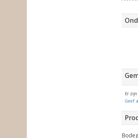
Ond
Gem
Er zij
Geef a
Prod
Bodeg