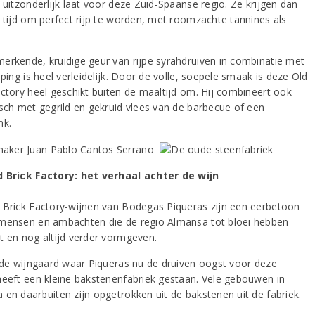
 uitzonderlijk laat voor deze Zuid-Spaanse regio. Ze krijgen dan
e tijd om perfect rijp te worden, met roomzachte tannines als
erkende, kruidige geur van rijpe syrahdruiven in combinatie met
jping is heel verleidelijk. Door de volle, soepele smaak is deze Old
actory heel geschikt buiten de maaltijd om. Hij combineert ook
isch met gegrild en gekruid vlees van de barbecue of een
nk.
 Brick Factory: het verhaal achter de wijn
 Brick Factory-wijnen van Bodegas Piqueras zijn een eerbetoon
mensen en ambachten die de regio Almansa tot bloei hebben
t en nog altijd verder vormgeven.
j de wijngaard waar Piqueras nu de druiven oogst voor deze
heeft een kleine bakstenenfabriek gestaan. Vele gebouwen in
 en daarbuiten zijn opgetrokken uit de bakstenen uit de fabriek.