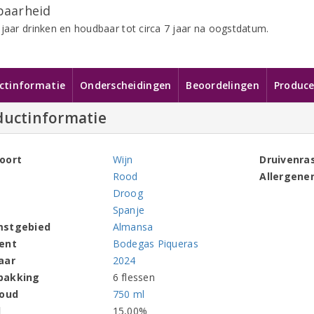
aarheid
 jaar drinken en houdbaar tot circa 7 jaar na oogstdatum.
ctinformatie
Onderscheidingen
Beoordelingen
Produce
ductinformatie
oort
Wijn
Druivenra
Rood
Allergene
Droog
Spanje
mstgebied
Almansa
ent
Bodegas Piqueras
aar
2024
pakking
6 flessen
houd
750 ml
l
15,00%