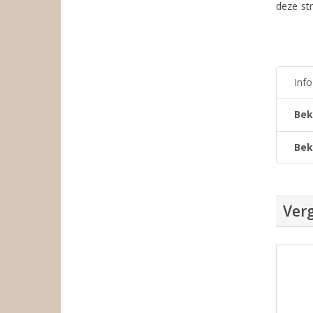
deze st
Inf
Bek
Bek
Verg