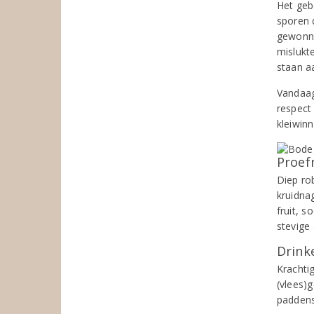
Het geb
sporen 
gewonne
mislukt
staan a
Vandaag
respect
kleiwin
Proef
Diep ro
kruidna
fruit, s
stevige
Drinke
Krachtig
(vlees)
paddens