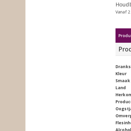
Houdb
Vanaf 2
Produ
Pro
Dranks
Kleur
Smaak
Land
Herko
Produc
Oogstj
Omver
Flesin
Alcoho