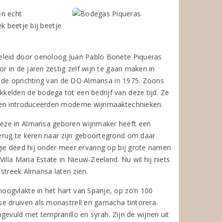
en echt
ek beetje bij beetje
geleid door oenoloog Juan Pablo Bonete Piqueras
r in de jaren zestig zelf wijn te gaan maken in
er de oprichting van de DO Almansa in 1975. Zoons
kelden de bodega tot een bedrijf van deze tijd. Ze
t en introduceerden moderne wijnmaaktechnieken.
Deze in Almansa geboren wijnmaker heeft een
erug te keren naar zijn geboortegrond om daar
gie deed hij onder meer ervaring op bij grote namen
illa Maria Estate in Nieuw-Zeeland. Nu wil hij niets
 streek Almansa laten zien.
oogvlakte in het hart van Spanje, op zo’n 100
e druiven als monastrell en garnacha tintorera.
gevuld met tempranillo en syrah. Zijn de wijnen uit