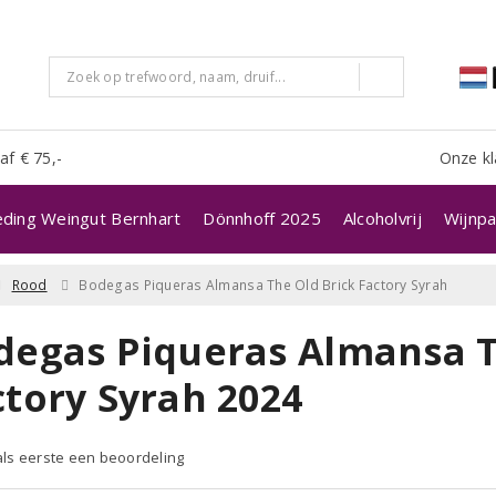
af € 75,-
Onze kl
eding Weingut Bernhart
Dönnhoff 2025
Alcoholvrij
Wijnpa
Rood
Bodegas Piqueras Almansa The Old Brick Factory Syrah
degas Piqueras Almansa T
ctory Syrah 2024
 als eerste een beoordeling