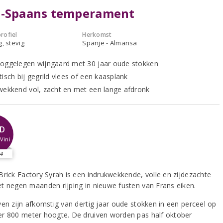
d-Spaans temperament
rofiel
Herkomst
g, stevig
Spanje - Almansa
oggelegen wijngaard met 30 jaar oude stokken
isch bij gegrild vlees of een kaasplank
wekkend vol, zacht en met een lange afdronk
D
Vini
4
Brick Factory Syrah is een indrukwekkende, volle en zijdezachte
t negen maanden rijping in nieuwe fusten van Frans eiken.
ven zijn afkomstig van dertig jaar oude stokken in een perceel op
r 800 meter hoogte. De druiven worden pas half oktober