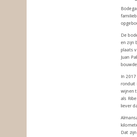
Bodegas
familieb
opgebou
De bode
en zijn
plaats 
Juan Pa
bouwden
In 2017
ronduit
wijnen 
als Rib
liever d
Almansa
kilomet
Dat zij