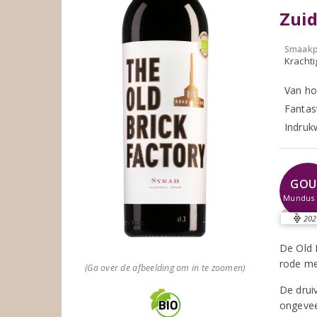
Zui
Smaakp
Krachti
Van ho
Fantast
Indruk
GOU
Mundus 
202
De Old 
rode me
(Ga over de afbeelding om in te zoomen)
De drui
ongevee