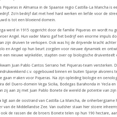
 Piqueras in Almansa in de Spaanse regio Castilla-La Mancha is e
edrijf. Zo’n bedrijf dat met heel hard werken en liefde voor de stre
wd is tot een bloeiend domein.
ga werd in 1915 opgericht door de familie Piqueras en wordt nu 
 broer Angel. Hun vader Mario gaf het bedrijf een enorme impuls doo
van zijn druiven te verkopen. Ook was hij de drijvende kracht acht
blo en Angel op hun beurt zorgden voor nieuwe dynamiek en ontwik
 een nieuwe wijnkelder, stapten over op biologische druiventeel
 kwam Juan Pablo Cantos Serrano het Piqueras-team versterken. 
 indrukwekkend c.v. opgebouwd binnen en buiten Spanje alvorens t
te gaan maken voor Piqueras. Na zijn opleiding biologie en oenolo
eira del Duero-domein Vega Sicilia, Bodegas Barahonda in Yecla en V
an zij aan zij met Juan Pablo Bonete de wereld de potentie van zijn
 ligt aan de oostrand van Castilla-La Mancha, de onherbergzame h
er van de Middellandse Zee. Van oudsher staan hier stoere inheems
n ook de rassen die de broers Bonete telen op hun 190 hectare, aan