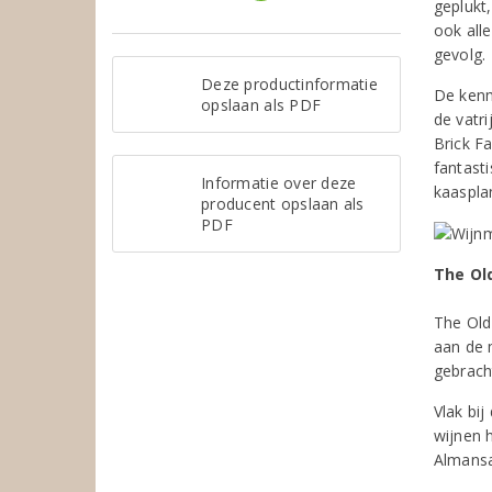
geplukt,
ook all
gevolg.
Deze productinformatie
De kenm
opslaan als PDF
de vatri
Brick F
fantast
Informatie over deze
kaaspla
producent opslaan als
PDF
The Old
The Old
aan de 
gebrach
Vlak bi
wijnen 
Almansa