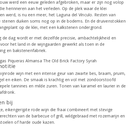
ouw werd een eeuw geleden afgebroken, maar er zijn nog volop
die herinneren aan het verleden. Op de plek waar de klei
n werd, is nu een meer, het Laguna del Vínculo. Resten van
e stenen duiken soms nog op in de bodems. En de druivenstokken
angeplant op de klei, met een kalkstenen ondergrond.
 de dag wordt er met dezelfde precisie, ambachtelijkheid en
 voor het land in de wijngaarden gewerkt als toen in de
ning en bakstenenfabriek.
notitie
bijnrode wijn met een intense geur van zwarte bes, braam, pruim,
gel en eiken. De smaak is krachtig en vol met zondoorstoofd
oepele tannines en milde zuren. Tonen van karamel en laurier in de
 afdronk.
n bij
e, eikengerijpte rode wijn die fraai combineert met stevige
gerechten van de barbecue of grill, wildgebraad met rozemarijn en
toelen of harde oude kazen.