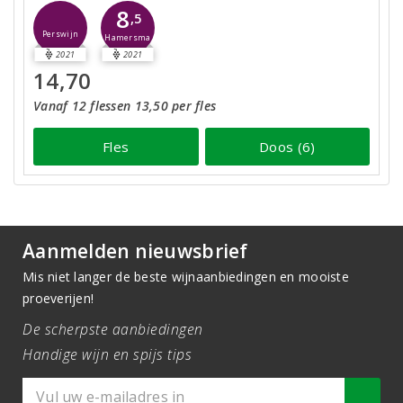
8
,5
Perswijn
Hamersma
2021
2021
14,70
Vanaf 12 flessen 13,50 per fles
Fles
Doos (6)
Aanmelden nieuwsbrief
Mis niet langer de beste wijnaanbiedingen en mooiste
proeverijen!
De scherpste aanbiedingen
Handige wijn en spijs tips