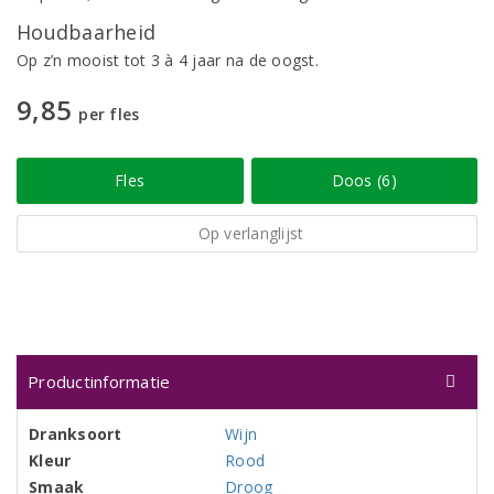
Houdbaarheid
Op z’n mooist tot 3 à 4 jaar na de oogst.
9,85
per fles
Fles
Doos (6)
Op verlanglijst
Productinformatie
Dranksoort
Wijn
Kleur
Rood
Smaak
Droog