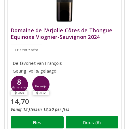
Domaine de l'Arjolle Côtes de Thongue
Equinoxe Viognier-Sauvignon 2024
Fris tot zacht
De favoriet van François
Geurig, vol & gelaagd
8
Perswijn
Hamersma
2023
2022
14,70
Vanaf 12 flessen 13,50 per fles
Fles
Doos (6)