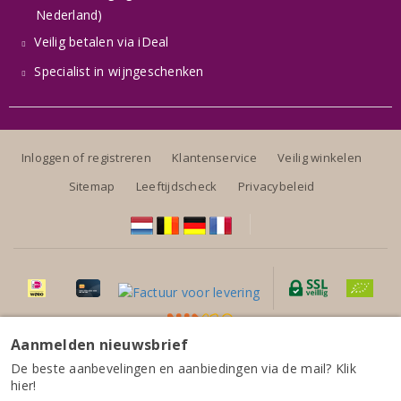
Nederland)
Veilig betalen via iDeal
Specialist in wijngeschenken
Inloggen of registreren
Klantenservice
Veilig winkelen
Sitemap
Leeftijdscheck
Privacybeleid
Aanmelden nieuwsbrief
Alle prijzen zijn inclusief BTW, exclusief eventuele verzendkosten.
L'Arjolle Côtes de Thongue Magenta Merlot-Cinsault
De beste aanbevelingen en aanbiedingen via de mail? Klik
2025
hier!
9,85
per fles