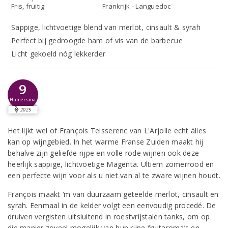
Fris, fruitig
Frankrijk - Languedoc
Sappige, lichtvoetige blend van merlot, cinsault & syrah
Perfect bij gedroogde ham of vis van de barbecue
Licht gekoeld nóg lekkerder
9
Hamersma
2025
Het lijkt wel of François Teisserenc van L'Arjolle echt álles
kan op wijngebied. In het warme Franse Zuiden maakt hij
behalve zijn geliefde rijpe en volle rode wijnen ook deze
heerlijk sappige, lichtvoetige Magenta. Ultiem zomerrood en
een perfecte wijn voor als u niet van al te zware wijnen houdt.
François maakt ‘m van duurzaam geteelde merlot, cinsault en
syrah. Eenmaal in de kelder volgt een eenvoudig procedé. De
druiven vergisten uitsluitend in roestvrijstalen tanks, om op
die manier zoveel mogelijk van hun rijpe fruitaroma’s en