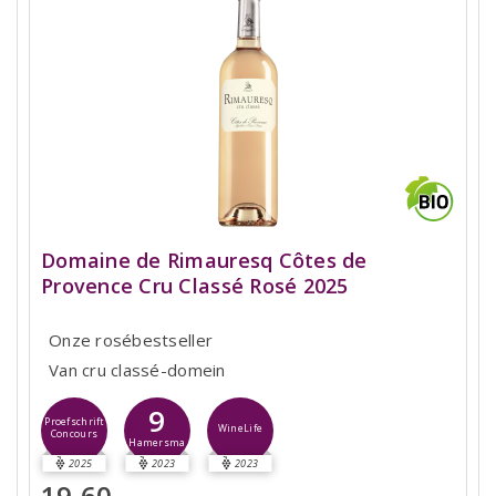
Domaine de Rimauresq Côtes de
Provence Cru Classé Rosé 2025
Onze rosébestseller
Van cru classé-domein
9
Proefschrift
WineLife
Concours
Hamersma
2025
2023
2023
19,60