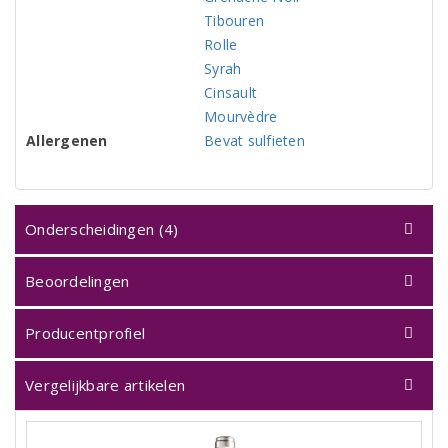
Tibouren
Rolle
Syrah
Cinsault
Mourvèdre
Allergenen
Bevat sulfieten
Onderscheidingen (4)
Beoordelingen
Producentprofiel
Vergelijkbare artikelen