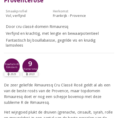
Provencerosé
Smaakprofiel
Herkomst
Vol, verfijnd
Frankrijk - Provence
Door cru classé-domein Rimauresq
Verfijnd en krachtig, met lengte en bewaarpotentieel
Fantastisch bij bouillabaisse, gegrilde vis en kruidig
lamsvlees
9
Proefschrift
Concours
Hamersma
2025
2023
De zeer geliefde Rimauresq Cru Classé Rosé geldt al als een
van de beste rosés van de Provence, maar topdomein
Rimauresq doet er nog een schepje bovenop met deze
sublieme R de Rimauresq.
Het wijngoed plukt de druiven (grenache, cinsault, syrah, rolle
en mourvèdre) in een aantal van de beste percelen van de