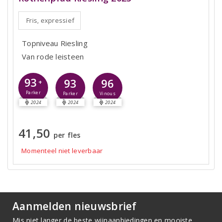
Fris, expressief
Topniveau Riesling
Van rode leisteen
93
93
96
+
Parker
Parker
Vinous
2024
2024
2024
41,50
per fles
Momenteel niet leverbaar
Aanmelden nieuwsbrief
Mis niet langer de beste wijnaanbiedingen en mooiste