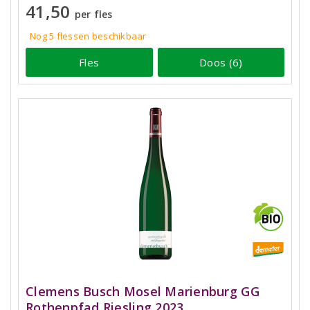
41,50
per fles
Nog 5
flessen
beschikbaar
Fles
Doos (6)
Clemens Busch Mosel Marienburg GG
Rothenpfad Riesling 2023