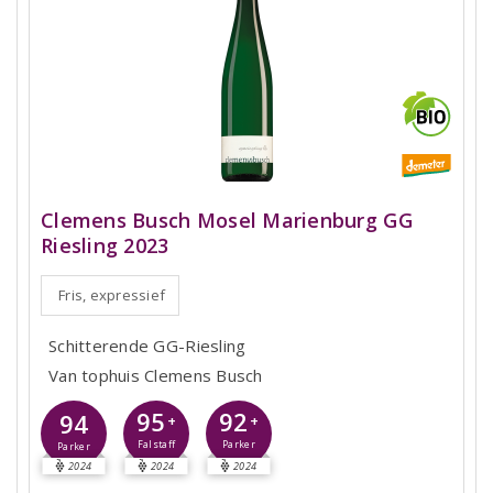
Clemens Busch Mosel Marienburg GG
Riesling 2023
Fris, expressief
Schitterende GG-Riesling
Van tophuis Clemens Busch
95
92
94
+
+
Falstaff
Parker
Parker
2024
2024
2024