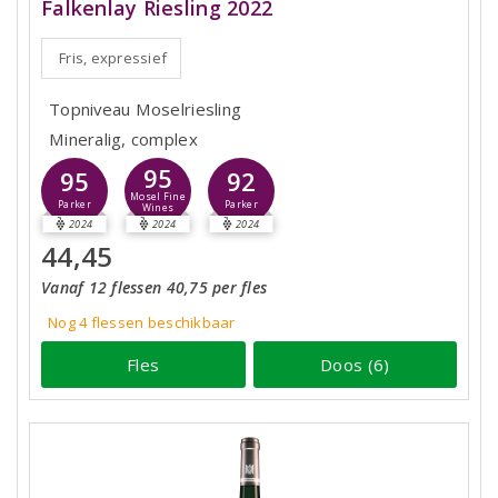
Falkenlay Riesling 2022
Fris, expressief
Topniveau Moselriesling
Mineralig, complex
95
95
92
Mosel Fine
Parker
Parker
Wines
2024
2024
2024
44,45
Vanaf 12 flessen 40,75 per fles
Nog 4
flessen
beschikbaar
Fles
Doos (6)