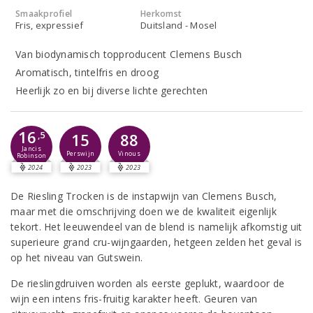
Smaakprofiel
Herkomst
Fris, expressief
Duitsland - Mosel
Van biodynamisch topproducent Clemens Busch
Aromatisch, tintelfris en droog
Heerlijk zo en bij diverse lichte gerechten
16
,5
15
88
Jancis
Perswijn
Vinous
Robinson
2024
2023
2023
De Riesling Trocken is de instapwijn van Clemens Busch,
maar met die omschrijving doen we de kwaliteit eigenlijk
tekort. Het leeuwendeel van de blend is namelijk afkomstig uit
superieure grand cru-wijngaarden, hetgeen zelden het geval is
op het niveau van Gutswein.
De rieslingdruiven worden als eerste geplukt, waardoor de
wijn een intens fris-fruitig karakter heeft. Geuren van