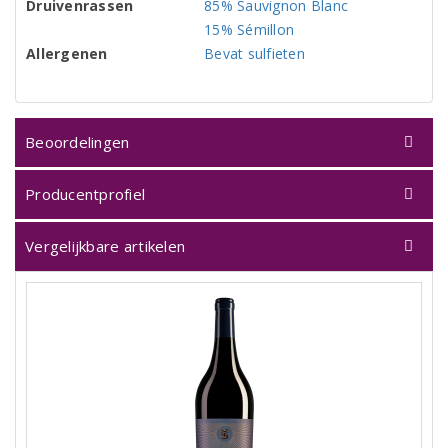
Druivenrassen
85% Sauvignon Blanc
15% Sémillon
Allergenen
Bevat sulfieten
Beoordelingen
Producentprofiel
Vergelijkbare artikelen