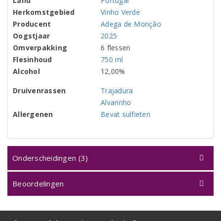
Land
Portugal
Herkomstgebied
Vinho Verde
Producent
Adega de Monção
Oogstjaar
2025
Omverpakking
6 flessen
Flesinhoud
750 ml
Alcohol
12,00%
Druivenrassen
Trajadura
Alvarinho
Allergenen
Bevat sulfieten
Onderscheidingen (3)
Beoordelingen