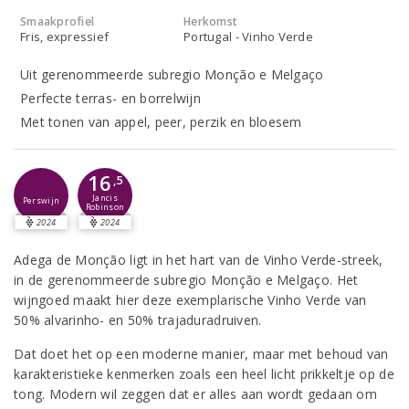
Smaakprofiel
Herkomst
Fris, expressief
Portugal - Vinho Verde
Uit gerenommeerde subregio Monção e Melgaço
Perfecte terras- en borrelwijn
Met tonen van appel, peer, perzik en bloesem
16
,5
Jancis
Perswijn
Robinson
2024
2024
Adega de Monção ligt in het hart van de Vinho Verde-streek,
in de gerenommeerde subregio Monção e Melgaço. Het
wijngoed maakt hier deze exemplarische Vinho Verde van
50% alvarinho- en 50% trajaduradruiven.
Dat doet het op een moderne manier, maar met behoud van
karakteristieke kenmerken zoals een heel licht prikkeltje op de
tong. Modern wil zeggen dat er alles aan wordt gedaan om