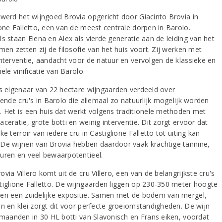
 werd het wijngoed Brovia opgericht door Giacinto Brovia in
ione Falletto, een van de meest centrale dorpen in Barolo.
s staan Elena en Alex als vierde generatie aan de leiding van het
men zetten zij de filosofie van het huis voort. Zij werken met
interventie, aandacht voor de natuur en vervolgen de klassieke en
nele vinificatie van Barolo.
is eigenaar van 22 hectare wijngaarden verdeeld over
lende cru's in Barolo die allemaal zo natuurlijk mogelijk worden
. Het is een huis dat werkt volgens traditionele methoden met
ceratie, grote botti en weinig interventie. Dit zorgt ervoor dat
ke terroir van iedere cru in Castiglione Falletto tot uiting kan
De wijnen van Brovia hebben daardoor vaak krachtige tannine,
uren en veel bewaarpotentieel.
via Villero komt uit de cru Villero, een van de belangrijkste cru's
tiglione Falletto. De wijngaarden liggen op 230-350 meter hoogte
en een zuidelijke expositie. Samen met de bodem van mergel,
en en klei zorgt dit voor perfecte groeiomstandigheden. De wijn
4 maanden in 30 HL botti van Slavonisch en Frans eiken, voordat