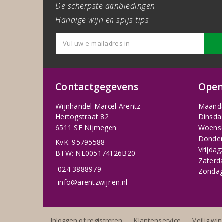
De scherpste aanbiedingen
Handige wijn en spijs tips
Contactgegevens
Open
Wijnhandel Marcel Arentz
Maand
Hertogstraat 82
Dinsda
6511 SE Nijmegen
Woens
Donder
KvK: 95795588
Vrijdag
BTW: NL005174126B20
Zaterd
024 3888979
Zondag
info@arentzwijnen.nl
Inloggen of registreren
Klantenservice
Veilig wi