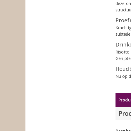
deze on
structu
Proef
Krachti
subtiele
Drinke
Risotto 
Gerijpt
Houdb
Nu op d
Produ
Pro
Dranks