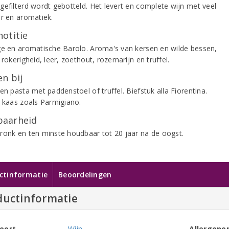
gefilterd wordt gebotteld. Het levert en complete wijn met veel
ur en aromatiek.
notitie
ge en aromatische Barolo. Aroma's van kersen en wilde bessen,
 rokerigheid, leer, zoethout, rozemarijn en truffel.
n bij
en pasta met paddenstoel of truffel. Biefstuk alla Fiorentina.
e kaas zoals Parmigiano.
aarheid
ronk en ten minste houdbaar tot 20 jaar na de oogst.
ctinformatie
Beoordelingen
ductinformatie
oort
Wijn
Allergene