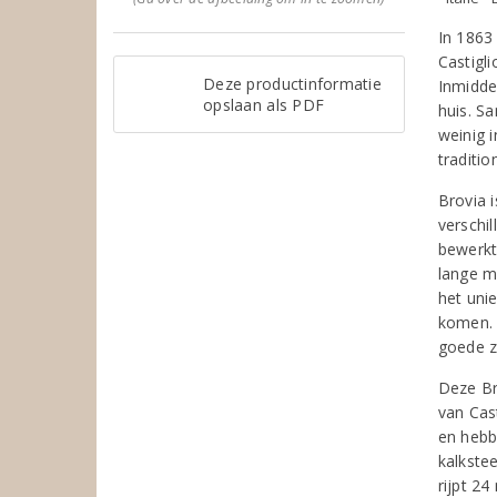
In 1863
Castigl
Deze productinformatie
Inmiddel
opslaan als PDF
huis. Sa
weinig 
traditio
Brovia 
verschil
bewerkt
lange ma
het unie
komen. 
goede z
Deze Bro
van Cas
en hebb
kalkste
rijpt 2