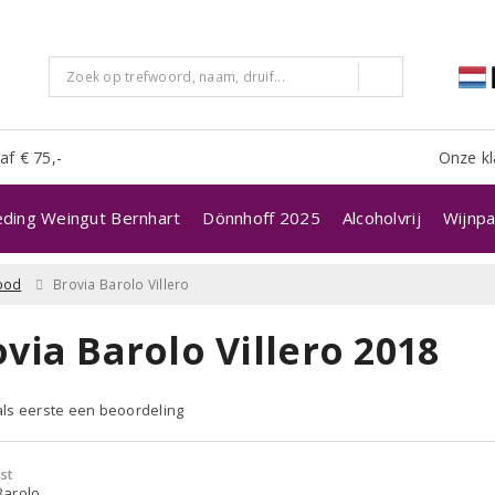
af € 75,-
Onze kl
eding Weingut Bernhart
Dönnhoff 2025
Alcoholvrij
Wijnpa
ood
Brovia Barolo Villero
via Barolo Villero 2018
 als eerste een beoordeling
st
 Barolo