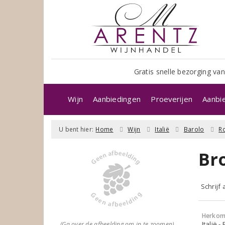
Gratis snelle bezorging van
Wijn
Aanbiedingen
Proeverijen
Aanbi
U bent hier:
Home
Wijn
Italië
Barolo
R
Bro
Schrijf
Herkom
Italië -
(Ga over de afbeelding om in te zoomen)