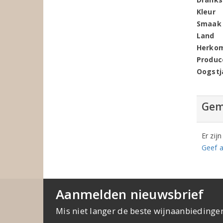
Kleur
Smaak
Land
Herko
Produc
Oogstj
Gem
Er zij
Geef a
Aanmelden nieuwsbrief
Mis niet langer de beste wijnaanbiedinge