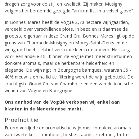
dragen zorg voor de stijl en kwaliteit. Zij maken Musigny
volgens het beroemde gezegde "an iron fist in a velvet glove".
In Bonnes-Mares heeft de Vogüé 2,70 hectare wijngaarden,
verdeeld over verschillende plots, in bezit en is daarmee de
grootste eigenaar in deze Grand Cru. Bonnes Mares ligt op de
grens van Chambolle-Musigny en Morey-Saint-Denis en de
wijngaard heeft relatief veel rode klei in de bodem. Het zorgt
voor een andere stijl binnen de Vogüé met meer structuur en
donkere aroma's, maar de herkenbare helderheid en
elegantie. De wijn rijpt in Bourgogne barriques, waarvan 35 -
40% nieuw is en na lichte filtering wordt de wijn gebotteld. De
krachtigste Grand Cru van Chambolle en een van de iconische
wijnen van Vogüé en Bourgogne.
Ons aanbod van de Vogüè verkopen wij enkel aan
klanten in de Nederlandse markt.
Proefnotitie
Enorm verfijnde en aromatische wijn met complexe aroma's
van zwarte kers, framboos, bosbes, aards, zoethout, truffel