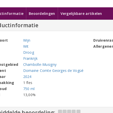
ctinformatie
Beoordelingen
Vergelijkbare artikelen
ductinformatie
oort
Wijn
Druivenra
Wit
Allergene
Droog
Frankrijk
mstgebied
Chambolle-Musigny
ent
Domaine Comte Georges de Vogüé
aar
2024
pakking
1 fles
houd
750 ml
l
13,00%
iddelde beoordeling: