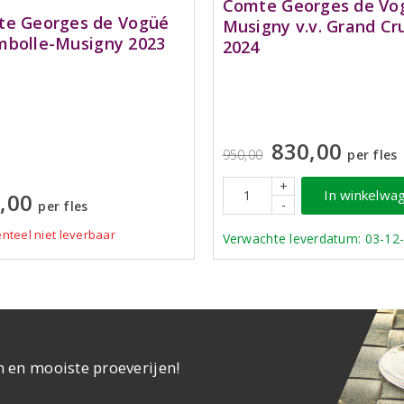
Comte Georges de Vo
e Georges de Vogüé
Musigny v.v. Grand Cr
bolle-Musigny 2023
2024
830,00
950,00
per fles
+
In winkelwa
,00
-
per fles
teel niet leverbaar
Verwachte leverdatum: 03-12
n en mooiste proeverijen!