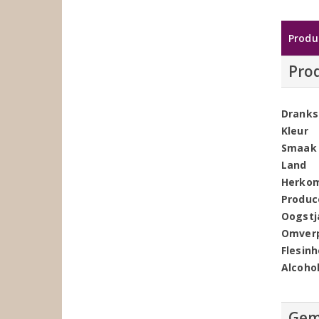
Produ
Pro
Dranks
Kleur
Smaak
Land
Herko
Produc
Oogstj
Omver
Flesin
Alcoho
Gem