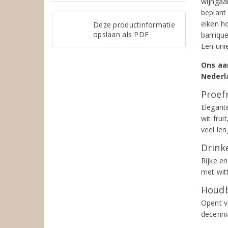
wijngaa
beplant 
eiken h
Deze productinformatie
opslaan als PDF
barrique
Een uni
Ons aa
Nederl
Proef
Elegant
wit frui
veel len
Drinke
Rijke en
met witt
Houdb
Opent v
decenni