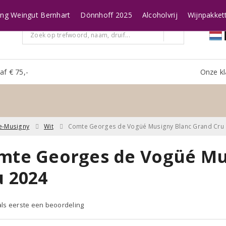
ing Weingut Bernhart
Dönnhoff 2025
Alcoholvrij
Wijnpakket
af € 75,-
Onze kl
e-Musigny
Wit
Comte Georges de Vogüé Musigny Blanc Grand Cru
mte Georges de Vogüé Mu
u 2024
 als eerste een beoordeling