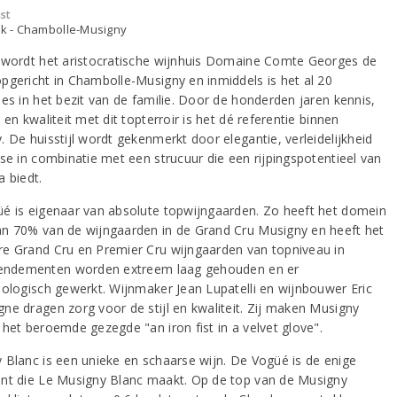
st
jk - Chambolle-Musigny
 wordt het aristocratische wijnhuis Domaine Comte Georges de
pgericht in Chambolle-Musigny en inmiddels is het al 20
ies in het bezit van de familie. Door de honderden jaren kennis,
 en kwaliteit met dit topterroir is het dé referentie binnen
 De huisstijl wordt gekenmerkt door elegantie, verleidelijkheid
sse in combinatie met een strucuur die een rijpingspotentieel van
a biedt.
é is eigenaar van absolute topwijngaarden. Zo heeft het domein
n 70% van de wijngaarden in de Grand Cru Musigny en heeft het
e Grand Cru en Premier Cru wijngaarden van topniveau in
Rendementen worden extreem laag gehouden en er
iologisch gewerkt. Wijnmaker Jean Lupatelli en wijnbouwer Eric
ne dragen zorg voor de stijl en kwaliteit. Zij maken Musigny
 het beroemde gezegde "an iron fist in a velvet glove".
 Blanc is een unieke en schaarse wijn. De Vogüé is de enige
nt die Le Musigny Blanc maakt. Op de top van de Musigny