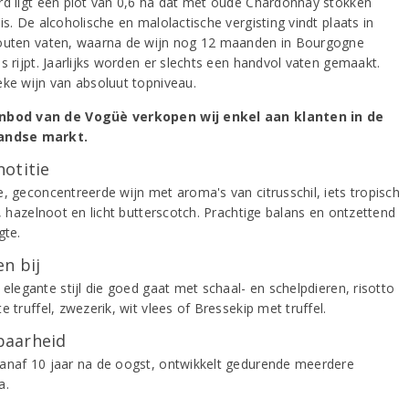
rd ligt een plot van 0,6 ha dat met oude Chardonnay stokken
is. De alcoholische en malolactische vergisting vindt plaats in
outen vaten, waarna de wijn nog 12 maanden in Bourgogne
s rijpt. Jaarlijks worden er slechts een handvol vaten gemaakt.
eke wijn van absoluut topniveau.
nbod van de Vogüè verkopen wij enkel aan klanten in de
andse markt.
notitie
e, geconcentreerde wijn met aroma's van citrusschil, iets tropisch
t, hazelnoot en licht butterscotch. Prachtige balans en ontzettend
gte.
n bij
 elegante stijl die goed gaat met schaal- en schelpdieren, risotto
e truffel, zwezerik, wit vlees of Bressekip met truffel.
aarheid
anaf 10 jaar na de oogst, ontwikkelt gedurende meerdere
a.