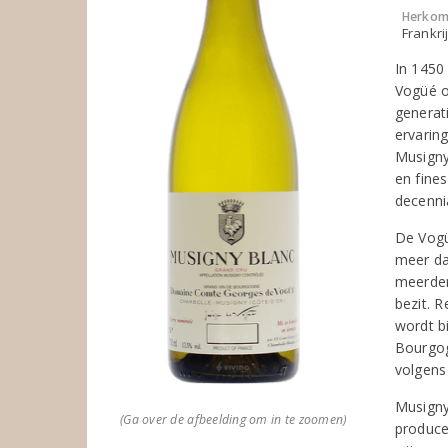
Herkom
Frankri
In 1450
Vogüé o
generat
ervaring
Musigny.
en fine
decenni
De Vogü
meer da
meerder
bezit. 
wordt b
Bourgog
volgens
Musigny
(Ga over de afbeelding om in te zoomen)
produce