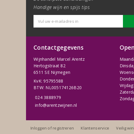
Handige wijn en spijs tips
Contactgegevens
Open
Wijnhandel Marcel Arentz
Maand
Hertogstraat 82
Dinsda
6511 SE Nijmegen
Woens
Donder
KvK: 95795588
Vrijdag
BTW: NL005174126B20
Zaterd
024 3888979
Zondag
info@arentzwijnen.nl
Inloggen of registreren
Klantenservice
Veilig wi