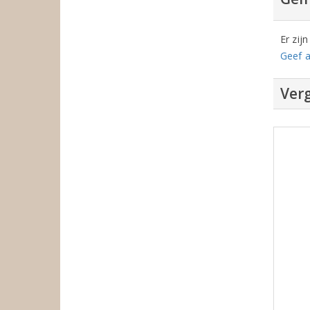
Er zij
Geef a
Verg