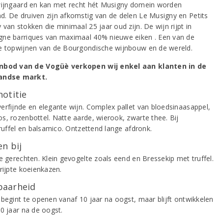
wijngaard en kan met recht hét Musigny domein worden
. De druiven zijn afkomstig van de delen Le Musigny en Petits
van stokken die minimaal 25 jaar oud zijn. De wijn rijpt in
ne barriques van maximaal 40% nieuwe eiken . Een van de
e topwijnen van de Bourgondische wijnbouw en de wereld.
nbod van de Vogüè verkopen wij enkel aan klanten in de
andse markt.
notitie
erfijnde en elegante wijn. Complex pallet van bloedsinaasappel,
s, rozenbottel. Natte aarde, wierook, zwarte thee. Bij
truffel en balsamico. Ontzettend lange afdronk.
n bij
de gerechten. Klein gevogelte zoals eend en Bressekip met truffel.
erijpte koeienkazen.
aarheid
 begint te openen vanaf 10 jaar na oogst, maar blijft ontwikkelen
40 jaar na de oogst.