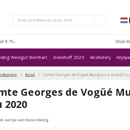
af € 75,-
Onze kl
eding Weingut Bernhart
Dönnhoff 2025
Alcoholvrij
Wijnpa
e-Musigny
Rood
Comte Georges de Vogüé Musigny v.v. Grand Cru
mte Georges de Vogüé Mus
u 2020
 als eerste een beoordeling