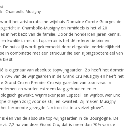
st
jk - Chambolle-Musigny
 wordt het aristocratische wijnhuis Domaine Comte Georges de
pgericht in Chambolle-Musigny en inmiddels is het al 20
ies in het bezit van de familie. Door de honderden jaren kennis,
 en kwaliteit met dit topterroir is het dé referentie binnen
 De huisstijl wordt gekenmerkt door elegantie, verleidelijkheid
sse in combinatie met een strucuur die een rijpingspotentieel van
a biedt.
é is eigenaar van absolute topwijngaarden. Zo heeft het domein
n 70% van de wijngaarden in de Grand Cru Musigny en heeft het
e Grand Cru en Premier Cru wijngaarden van topniveau in
Rendementen worden extreem laag gehouden en er
iologisch gewerkt. Wijnmaker Jean Lupatelli en wijnbouwer Eric
ne dragen zorg voor de stijl en kwaliteit. Zij maken Musigny
 het beroemde gezegde "an iron fist in a velvet glove".
 is één van de absolute top-wijngaarden in de Bourgogne. De
ezit 7,2 ha van deze Grand Cru, dat is meer dan 70% van de