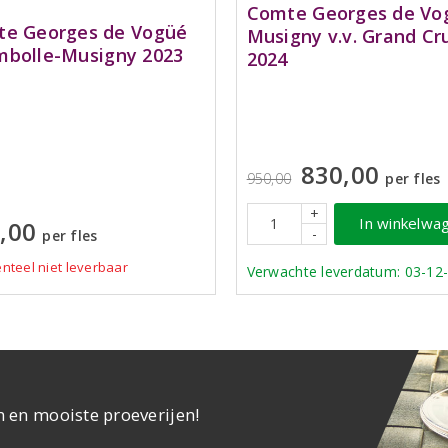
Comte Georges de Vo
e Georges de Vogüé
Musigny v.v. Grand Cr
bolle-Musigny 2023
2024
830,00
950,00
per fles
+
In winkelwa
,00
-
per fles
teel niet leverbaar
Verwachte leverdatum: 03-12
n en mooiste proeverijen!