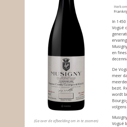
Herkom
Frankri
In 1450
Vogüé o
generat
ervaring
Musigny.
en fine
decenni
De Vogü
meer da
meerder
bezit. 
wordt b
Bourgog
volgens
Musigny
(Ga over de afbeelding om in te zoomen)
Vogüé b