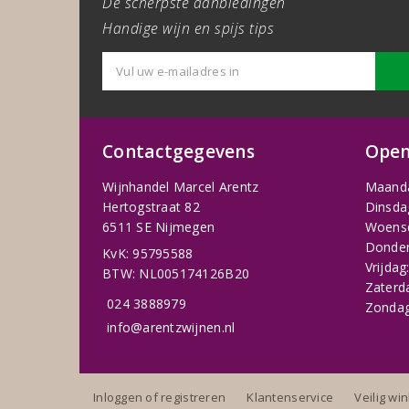
De scherpste aanbiedingen
Handige wijn en spijs tips
Contactgegevens
Open
Wijnhandel Marcel Arentz
Maand
Hertogstraat 82
Dinsda
6511 SE Nijmegen
Woens
Donder
KvK: 95795588
Vrijdag
BTW: NL005174126B20
Zaterd
024 3888979
Zondag
info@arentzwijnen.nl
Inloggen of registreren
Klantenservice
Veilig wi