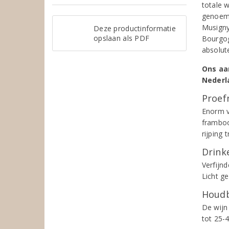
totale 
genoemd
Musigny 
Deze productinformatie
opslaan als PDF
Bourgog
absolut
Ons aa
Nederl
Proef
Enorm v
framboo
rijping 
Drinke
Verfijn
Licht g
Houdb
De wijn
tot 25-