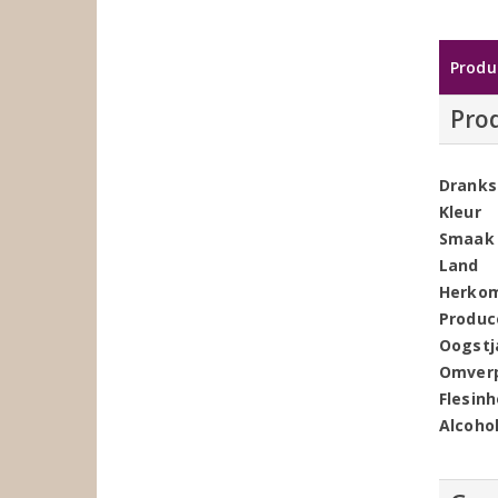
Produ
Pro
Dranks
Kleur
Smaak
Land
Herko
Produc
Oogstj
Omver
Flesin
Alcoho