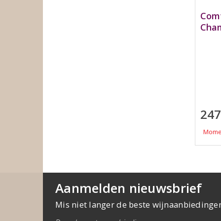
Comt
Cham
247
Momen
Aanmelden nieuwsbrief
Mis niet langer de beste wijnaanbiedinge