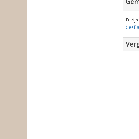
Gem
Er zij
Geef a
Verg