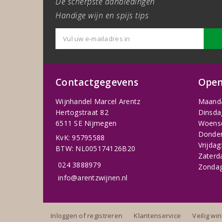
De scherpste aanbiedingen
Handige wijn en spijs tips
Contactgegevens
Open
Wijnhandel Marcel Arentz
Maand
Hertogstraat 82
Dinsda
6511 SE Nijmegen
Woens
Donder
KvK: 95795588
Vrijdag
BTW: NL005174126B20
Zaterd
024 3888979
Zondag
info@arentzwijnen.nl
Inloggen of registreren
Klantenservice
Veilig wi