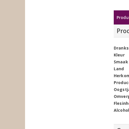
Produ
Pro
Dranks
Kleur
Smaak
Land
Herko
Produc
Oogstj
Omver
Flesin
Alcoho