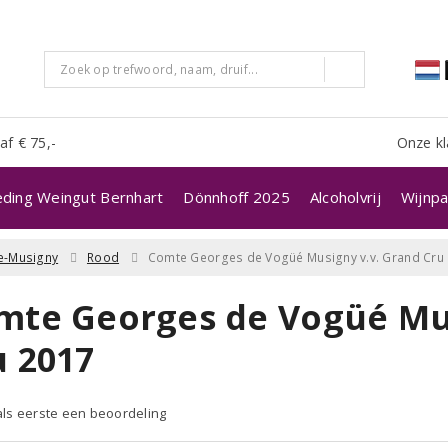
af € 75,-
Onze kl
eding Weingut Bernhart
Dönnhoff 2025
Alcoholvrij
Wijnpa
e-Musigny
Rood
Comte Georges de Vogüé Musigny v.v. Grand Cru
mte Georges de Vogüé Mus
u 2017
 als eerste een beoordeling