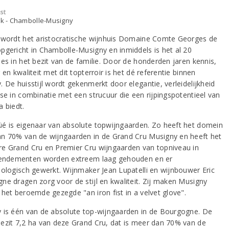
st
jk - Chambolle-Musigny
 wordt het aristocratische wijnhuis Domaine Comte Georges de
pgericht in Chambolle-Musigny en inmiddels is het al 20
ies in het bezit van de familie. Door de honderden jaren kennis,
 en kwaliteit met dit topterroir is het dé referentie binnen
 De huisstijl wordt gekenmerkt door elegantie, verleidelijkheid
sse in combinatie met een strucuur die een rijpingspotentieel van
a biedt.
é is eigenaar van absolute topwijngaarden. Zo heeft het domein
n 70% van de wijngaarden in de Grand Cru Musigny en heeft het
e Grand Cru en Premier Cru wijngaarden van topniveau in
Rendementen worden extreem laag gehouden en er
iologisch gewerkt. Wijnmaker Jean Lupatelli en wijnbouwer Eric
ne dragen zorg voor de stijl en kwaliteit. Zij maken Musigny
 het beroemde gezegde "an iron fist in a velvet glove".
 is één van de absolute top-wijngaarden in de Bourgogne. De
ezit 7,2 ha van deze Grand Cru, dat is meer dan 70% van de