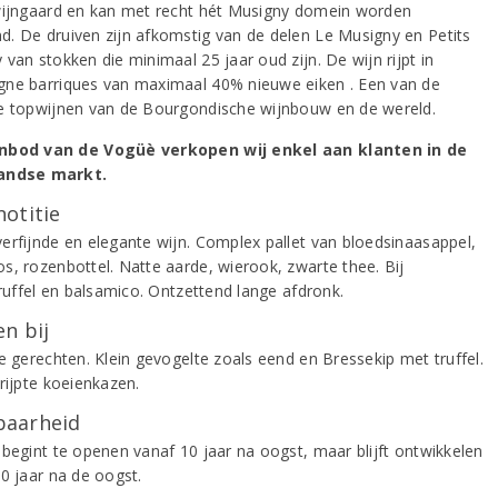
wijngaard en kan met recht hét Musigny domein worden
. De druiven zijn afkomstig van de delen Le Musigny en Petits
van stokken die minimaal 25 jaar oud zijn. De wijn rijpt in
ne barriques van maximaal 40% nieuwe eiken . Een van de
e topwijnen van de Bourgondische wijnbouw en de wereld.
nbod van de Vogüè verkopen wij enkel aan klanten in de
andse markt.
notitie
erfijnde en elegante wijn. Complex pallet van bloedsinaasappel,
s, rozenbottel. Natte aarde, wierook, zwarte thee. Bij
truffel en balsamico. Ontzettend lange afdronk.
n bij
de gerechten. Klein gevogelte zoals eend en Bressekip met truffel.
erijpte koeienkazen.
aarheid
 begint te openen vanaf 10 jaar na oogst, maar blijft ontwikkelen
40 jaar na de oogst.