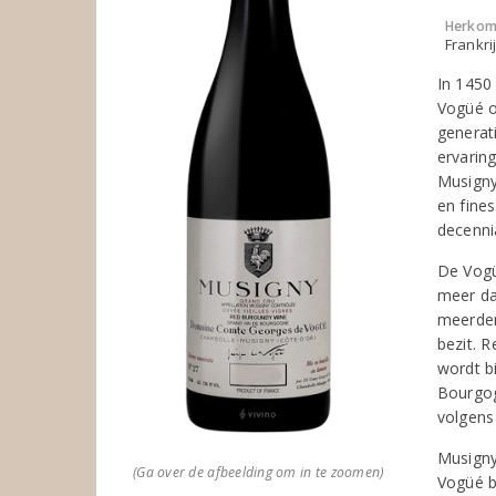
Herkom
Frankri
In 1450
Vogüé o
generat
ervaring
Musigny.
en fine
decenni
De Vogü
meer da
meerder
bezit. 
wordt b
Bourgog
volgens
Musigny
(Ga over de afbeelding om in te zoomen)
Vogüé b