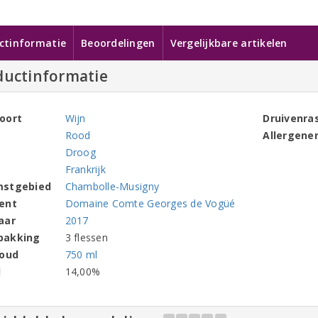
ctinformatie
Beoordelingen
Vergelijkbare artikelen
ductinformatie
oort
Wijn
Druivenra
Rood
Allergene
Droog
Frankrijk
mstgebied
Chambolle-Musigny
ent
Domaine Comte Georges de Vogüé
aar
2017
pakking
3 flessen
houd
750 ml
l
14,00%