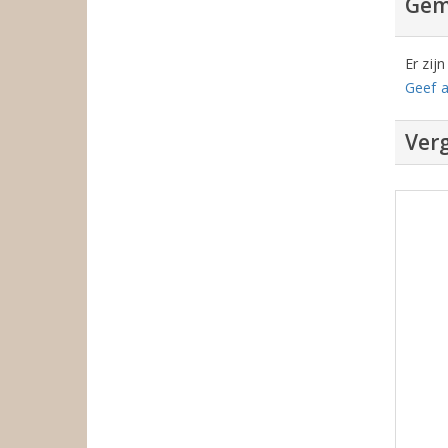
Gem
Er zij
Geef a
Verg