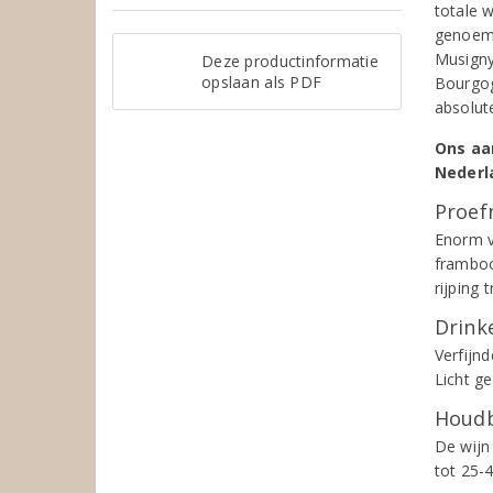
totale 
genoemd
Musigny 
Deze productinformatie
opslaan als PDF
Bourgog
absolut
Ons aa
Nederl
Proef
Enorm v
framboo
rijping 
Drinke
Verfijn
Licht g
Houdb
De wijn
tot 25-