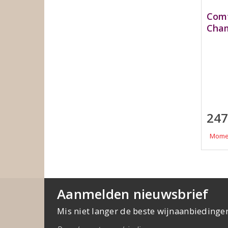
Comt
Cham
247
Momen
Aanmelden nieuwsbrief
Mis niet langer de beste wijnaanbiedinge