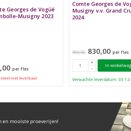
Comte Georges de Vo
e Georges de Vogüé
Musigny v.v. Grand Cr
bolle-Musigny 2023
2024
830,00
950,00
per fles
+
In winkelwa
,00
-
per fles
teel niet leverbaar
Verwachte leverdatum: 03-12
n en mooiste proeverijen!