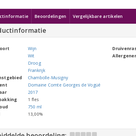
ctinformatie
Beoordelingen
Vergelijkbare artikelen
ductinformatie
oort
Wijn
Druivenra
Wit
Allergene
Droog
Frankrijk
mstgebied
Chambolle-Musigny
ent
Domaine Comte Georges de Vogüé
aar
2017
pakking
1 fles
houd
750 ml
l
13,00%
iddelde beoordeling: