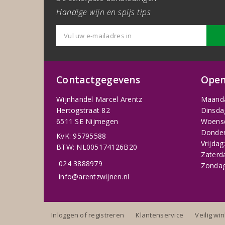
Handige wijn en spijs tips
Contactgegevens
Open
Wijnhandel Marcel Arentz
Maand
Hertogstraat 82
Dinsda
6511 SE Nijmegen
Woens
Donder
KvK: 95795588
Vrijdag
BTW: NL005174126B20
Zaterd
024 3888979
Zondag
info@arentzwijnen.nl
Inloggen of registreren
Klantenservice
Veilig wi