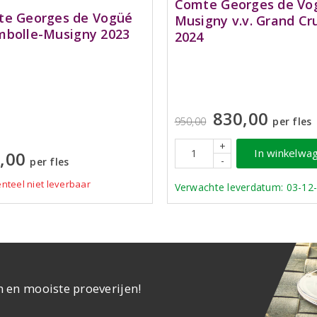
Comte Georges de Vo
e Georges de Vogüé
Musigny v.v. Grand Cr
bolle-Musigny 2023
2024
830,00
950,00
per fles
+
In winkelwa
,00
-
per fles
teel niet leverbaar
Verwachte leverdatum: 03-12
n en mooiste proeverijen!