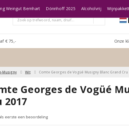
ing Weingut Bernhart
Dönnhoff 2025
Alcoholvrij
Wijnpakket
af € 75,-
Onze kl
e-Musigny
Wit
Comte Georges de Vogüé Musigny Blanc Grand Cru
mte Georges de Vogüé Mu
u 2017
 als eerste een beoordeling