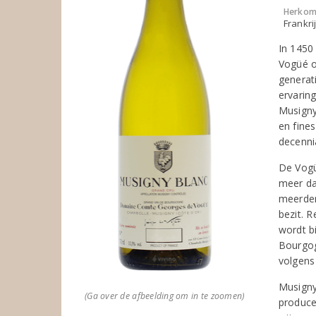
Herkom
Frankri
In 1450
Vogüé o
generat
ervaring
Musigny.
en fine
decenni
De Vogü
meer da
meerder
bezit. 
wordt b
Bourgog
volgens
Musigny
(Ga over de afbeelding om in te zoomen)
produce