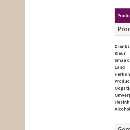
Produ
Pro
Dranks
Kleur
Smaak
Land
Herko
Produc
Oogstj
Omver
Flesin
Alcoho
Gem