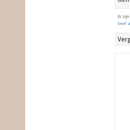
Er zij
Geef a
Verg