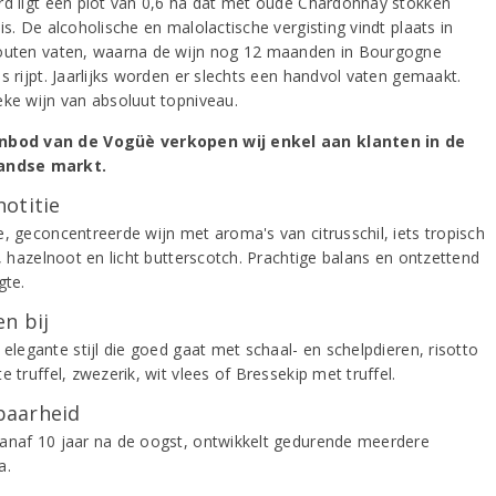
rd ligt een plot van 0,6 ha dat met oude Chardonnay stokken
is. De alcoholische en malolactische vergisting vindt plaats in
outen vaten, waarna de wijn nog 12 maanden in Bourgogne
s rijpt. Jaarlijks worden er slechts een handvol vaten gemaakt.
eke wijn van absoluut topniveau.
nbod van de Vogüè verkopen wij enkel aan klanten in de
andse markt.
notitie
e, geconcentreerde wijn met aroma's van citrusschil, iets tropisch
t, hazelnoot en licht butterscotch. Prachtige balans en ontzettend
gte.
n bij
 elegante stijl die goed gaat met schaal- en schelpdieren, risotto
e truffel, zwezerik, wit vlees of Bressekip met truffel.
aarheid
anaf 10 jaar na de oogst, ontwikkelt gedurende meerdere
a.