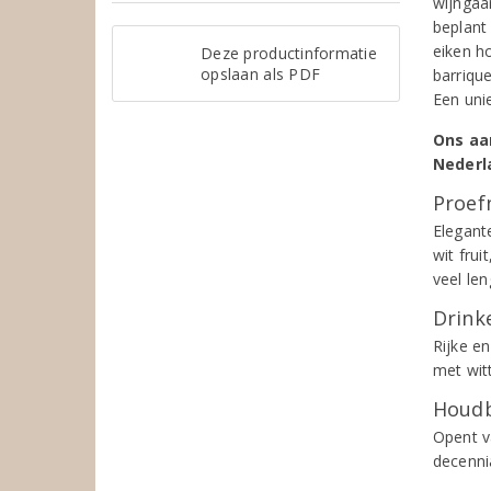
wijngaa
beplant 
eiken h
Deze productinformatie
opslaan als PDF
barrique
Een uni
Ons aa
Nederl
Proef
Elegant
wit frui
veel len
Drinke
Rijke en
met witt
Houdb
Opent v
decenni