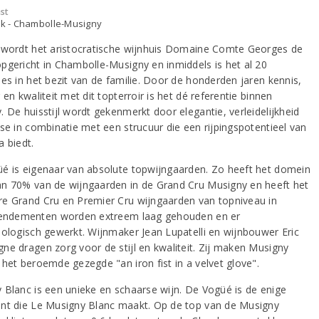
st
jk - Chambolle-Musigny
 wordt het aristocratische wijnhuis Domaine Comte Georges de
pgericht in Chambolle-Musigny en inmiddels is het al 20
ies in het bezit van de familie. Door de honderden jaren kennis,
 en kwaliteit met dit topterroir is het dé referentie binnen
 De huisstijl wordt gekenmerkt door elegantie, verleidelijkheid
sse in combinatie met een strucuur die een rijpingspotentieel van
a biedt.
é is eigenaar van absolute topwijngaarden. Zo heeft het domein
n 70% van de wijngaarden in de Grand Cru Musigny en heeft het
e Grand Cru en Premier Cru wijngaarden van topniveau in
Rendementen worden extreem laag gehouden en er
iologisch gewerkt. Wijnmaker Jean Lupatelli en wijnbouwer Eric
ne dragen zorg voor de stijl en kwaliteit. Zij maken Musigny
 het beroemde gezegde "an iron fist in a velvet glove".
 Blanc is een unieke en schaarse wijn. De Vogüé is de enige
nt die Le Musigny Blanc maakt. Op de top van de Musigny