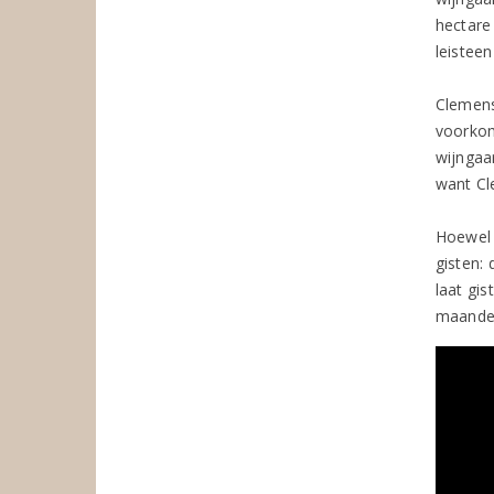
hectare
leisteen
Clemens
voorkom
wijngaa
want Cl
Hoewel 
gisten: 
laat gis
maanden