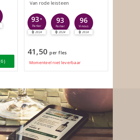
Van rode leisteen
93
93
96
+
Parker
Parker
Vinous
2024
2024
2024
41,50
per fles
(6)
Momenteel niet leverbaar