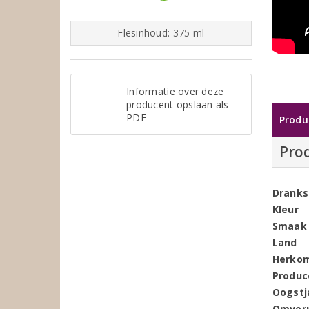
Flesinhoud: 375 ml
Informatie over deze
producent opslaan als
PDF
Produ
Pro
Dranks
Kleur
Smaak
Land
Herko
Produc
Oogstj
Omver