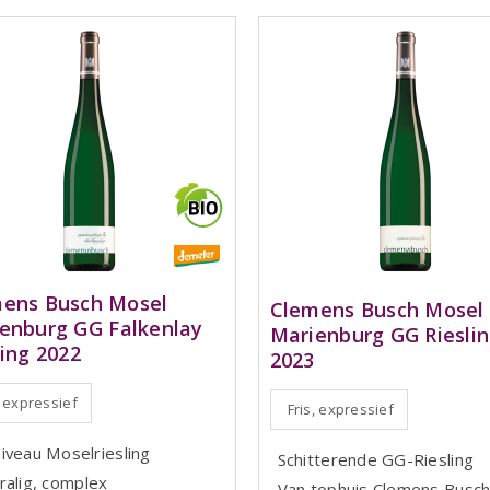
ens Busch Mosel
Clemens Busch Mosel
enburg GG Falkenlay
Marienburg GG Riesli
ling 2022
2023
, expressief
Fris, expressief
iveau Moselriesling
Schitterende GG-Riesling
ralig, complex
Van tophuis Clemens Busc