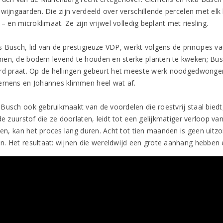
 wijngaarden. Die zijn verdeeld over verschillende percelen met el
 – en microklimaat. Ze zijn vrijwel volledig beplant met riesling.
 Busch, lid van de prestigieuze VDP, werkt volgens de principes van
en, de bodem levend te houden en sterke planten te kweken; Busch g
rd praat. Op de hellingen gebeurt het meeste werk noodgedwongen
emens en Johannes klimmen heel wat af.
Busch ook gebruikmaakt van de voordelen die roestvrij staal biedt,
de zuurstof die ze doorlaten, leidt tot een gelijkmatiger verloop v
ten, kan het proces lang duren. Acht tot tien maanden is geen uitzo
. Het resultaat: wijnen die wereldwijd een grote aanhang hebben 