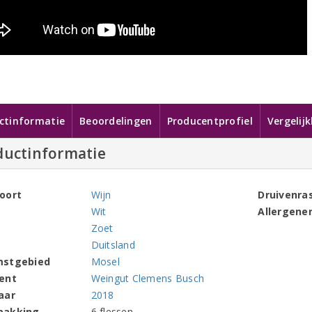
ctinformatie
Beoordelingen
Producentprofiel
Vergelij
ductinformatie
oort
Wijn
Druivenra
Wit
Allergene
Zoet
Duitsland
mstgebied
Mosel
ent
Weingut Clemens Busch
aar
2018
pakking
6 flessen