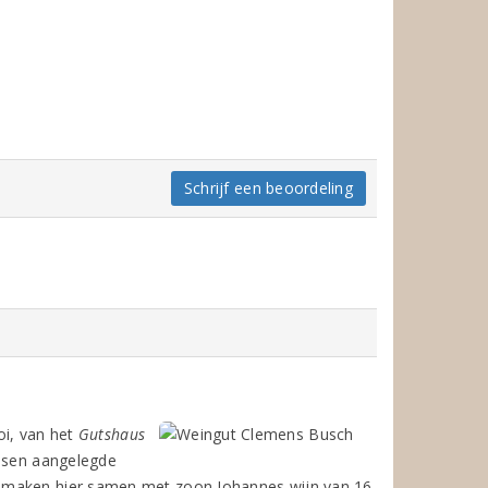
Schrijf een beoordeling
oi, van het
Gutshaus
assen aangelegde
h maken hier samen met zoon Johannes wijn van 16