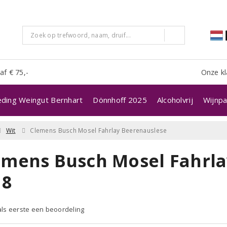
af € 75,-
Onze kl
eding Weingut Bernhart
Dönnhoff 2025
Alcoholvrij
Wijnpa
Wit
Clemens Busch Mosel Fahrlay Beerenauslese
emens Busch Mosel Fahrla
18
 als eerste een beoordeling