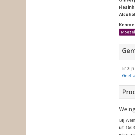
Flesin
Alcoho
Kenme
Moeze
Gem
Er zij
Geef a
Prod
Weing
Bij Wei
uit 166
wijngaa