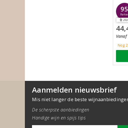
9
Parke
202
44,
Vanaf 
Nog 2
Aanmelden nieuwsbrief
Mis niet langer de beste wijnaanbiedinge
De scherpste aanbiedingen
Handige wijn en spijs tips