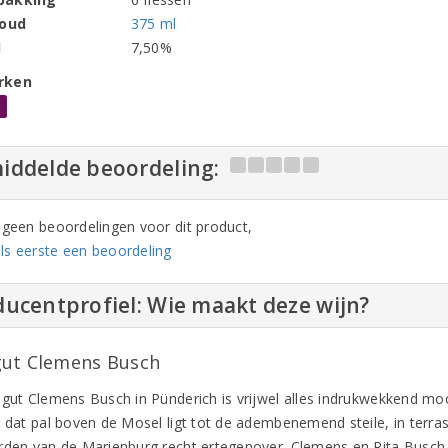
houd
375 ml
l
7,50%
rken
l
iddelde beoordeling:
n geen beoordelingen voor dit product,
ls eerste een beoordeling
ucentprofiel: Wie maakt deze wijn?
ut Clemens Busch
ngut Clemens Busch in Pünderich is vrijwel alles indrukwekkend mo
3 dat pal boven de Mosel ligt tot de adembenemend steile, in terr
rden van de Marienburg recht ertegenover. Clemens en Rita Busc