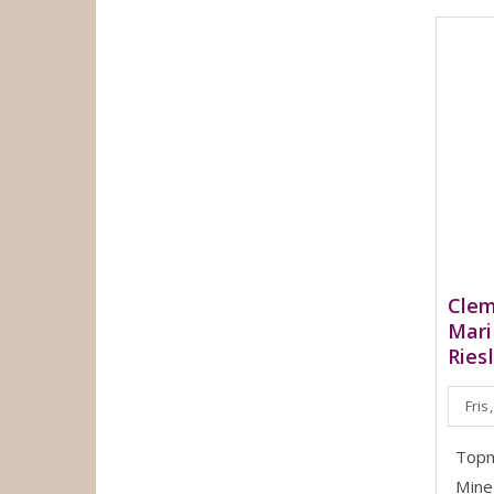
Clem
Mari
Ries
Fris
Topn
Mine