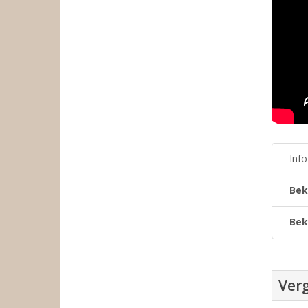
Inf
Bek
Bek
Verg