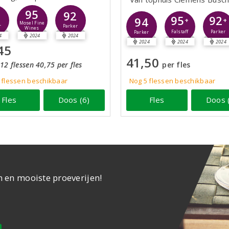
95
5
92
95
92
94
+
+
Mosel Fine
r
Parker
Wines
Falstaff
Parker
Parker
4
2024
2024
2024
2024
2024
45
41,50
12 flessen 40,75 per fles
per fles
flessen
beschikbaar
Nog 5
flessen
beschikbaar
Fles
Doos (6)
Fles
Doos 
n en mooiste proeverijen!