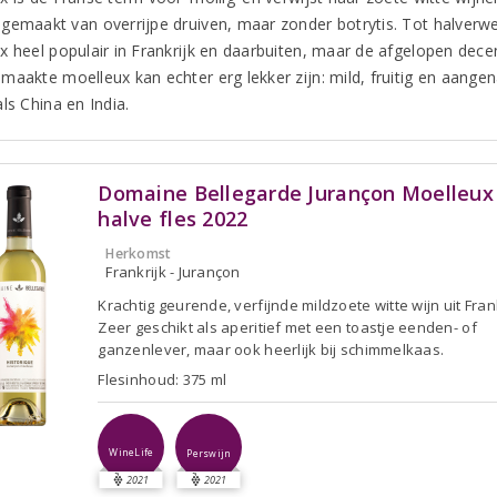
gemaakt van overrijpe druiven, maar zonder botrytis. Tot halverw
x heel populair in Frankrijk en daarbuiten, maar de afgelopen dece
maakte moelleux kan echter erg lekker zijn: mild, fruitig en aange
ls China en India.
Domaine Bellegarde Jurançon Moelleux
halve fles 2022
Herkomst
Frankrijk - Jurançon
Krachtig geurende, verfijnde mildzoete witte wijn uit Frank
Zeer geschikt als aperitief met een toastje eenden- of
ganzenlever, maar ook heerlijk bij schimmelkaas.
Flesinhoud: 375 ml
WineLife
Perswijn
2021
2021