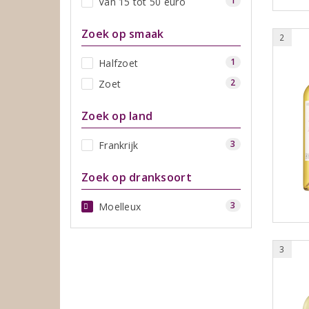
1
Van 15 tot 50 euro
Zoek op smaak
2
1
Halfzoet
2
Zoet
Zoek op land
3
Frankrijk
Zoek op dranksoort
3
Moelleux
3