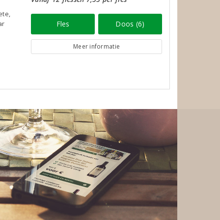
ete,
ar
Fles
Doos (6)
Meer informatie