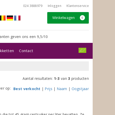
024 3888979
Inloggen
Klantenservice
Winkelwagen
0
anten geven ons een 9,5/10
kketten
Contact
Aantal resultaten:
1-3
van
3
producten
eer op:
Best verkocht
|
Prijs
|
Naam
|
Oogstjaar
 die tot 45 gram restsuiker per liter bevatten. Ze