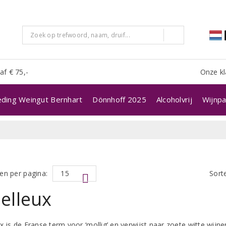
af € 75,-
Onze kl
eding Weingut Bernhart
Dönnhoff 2025
Alcoholvrij
Wijnpa
en per pagina:
Sort
elleux
 is de Franse term voor ‘mollig’ en verwijst naar zoete witte wijnen