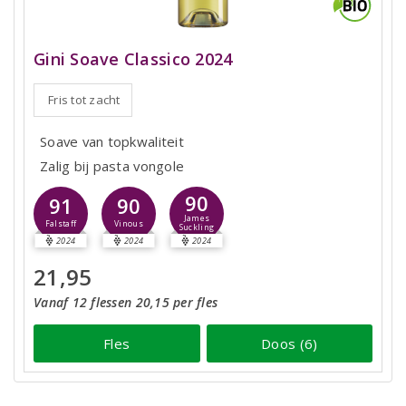
Gini Soave Classico 2024
Fris tot zacht
Soave van topkwaliteit
Zalig bij pasta vongole
90
91
90
James
Falstaff
Vinous
Suckling
2024
2024
2024
21,95
Vanaf 12 flessen 20,15 per fles
Fles
Doos (6)