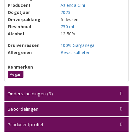
Producent
Azienda Gini
Oogstjaar
2023
Omverpakking
6 flessen
Flesinhoud
750 ml
Alcohol
12,50%
Druivenrassen
100% Garganega
Allergenen
Bevat sulfieten
Kenmerken
Vegan
Onderscheidingen (9)
Beoordelingen
Producentprofiel