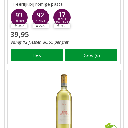
Heerlijk bij romige pasta
17
93
92
Jancis
Falstaff
Vinous
Robinson
2022
2022
2021
39,95
Vanaf 12 flessen 36,65 per fles
Fles
Doos (6)