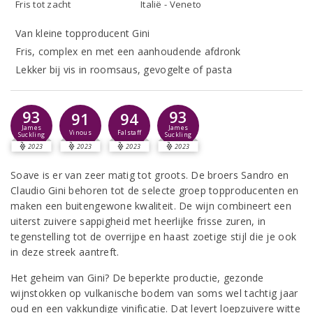
Fris tot zacht
Italië - Veneto
Van kleine topproducent Gini
Fris, complex en met een aanhoudende afdronk
Lekker bij vis in roomsaus, gevogelte of pasta
93
93
91
94
James
James
Vinous
Falstaff
Suckling
Suckling
2023
2023
2023
2023
Soave is er van zeer matig tot groots. De broers Sandro en
Claudio Gini behoren tot de selecte groep topproducenten en
maken een buitengewone kwaliteit. De wijn combineert een
uiterst zuivere sappigheid met heerlijke frisse zuren, in
tegenstelling tot de overrijpe en haast zoetige stijl die je ook
in deze streek aantreft.
Het geheim van Gini? De beperkte productie, gezonde
wijnstokken op vulkanische bodem van soms wel tachtig jaar
oud en een vakkundige vinificatie. Dat levert loepzuivere witte