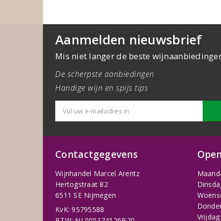
Aanmelden nieuwsbrief
Mis niet langer de beste wijnaanbiedinge
De scherpste aanbiedingen
Handige wijn en spijs tips
Contactgegevens
Open
Wijnhandel Marcel Arentz
Maand
Hertogstraat 82
Dinsda
6511 SE Nijmegen
Woens
Donder
KvK: 95795588
Vrijdag
BTW: NL005174126B20