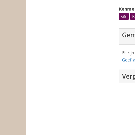
Kenme
GG
R
Gem
Er zij
Geef a
Verg