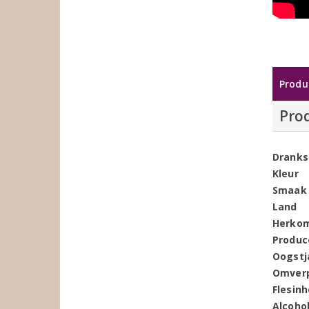
Produ
Pro
Dranks
Kleur
Smaak
Land
Herko
Produc
Oogstj
Omver
Flesin
Alcoho