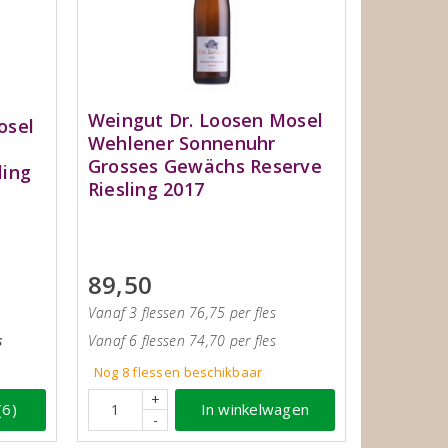
Weingut Dr. Loosen Mosel
osel
Wehlener Sonnenuhr
Grosses Gewächs Reserve
ling
Riesling 2017
89,50
Vanaf 3 flessen 76,75 per fles
s
Vanaf 6 flessen 74,70 per fles
Nog 8
flessen
beschikbaar
+
(6)
In winkelwagen
-