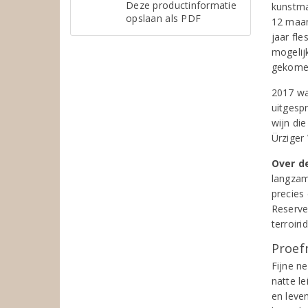
Deze productinformatie
kunstmat
opslaan als PDF
12 maan
jaar fle
mogelijk
gekome
2017 wa
uitgespr
wijn di
Ürziger
Over d
langzame
precies 
Reserve-
terroirid
Proef
Fijne ne
natte le
en leven