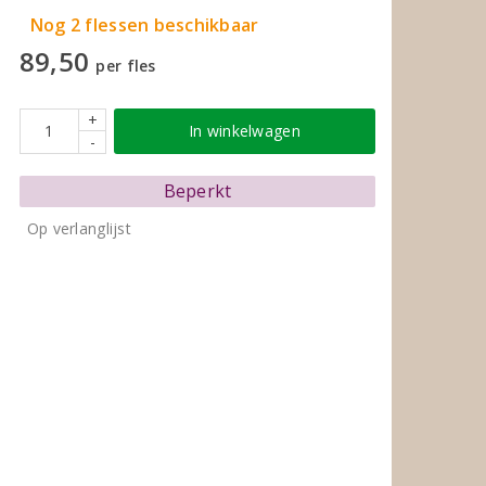
Nog 2 flessen beschikbaar
89,50
per fles
+
In winkelwagen
-
Beperkt
Op verlanglijst