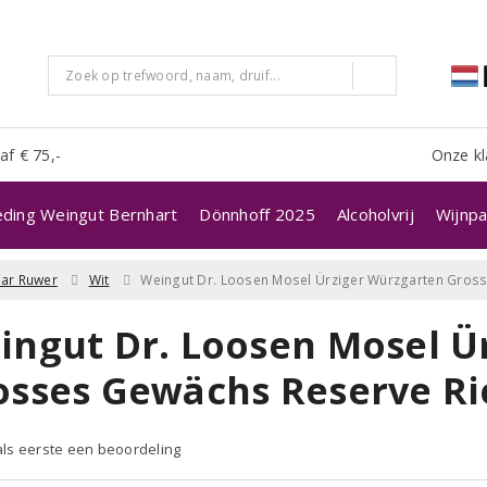
af € 75,-
Onze kl
eding Weingut Bernhart
Dönnhoff 2025
Alcoholvrij
Wijnpa
ar Ruwer
Wit
Weingut Dr. Loosen Mosel Ürziger Würzgarten Gross
ingut Dr. Loosen Mosel Ü
osses Gewächs Reserve Rie
 als eerste een beoordeling