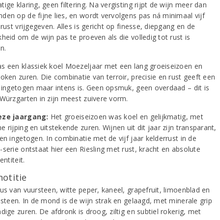
ige klaring, geen filtering. Na vergisting rijpt de wijn meer dan
den op de fijne lies, en wordt vervolgens pas ná minimaal vijf
srust vrijgegeven. Alles is gericht op finesse, diepgang en de
heid om de wijn pas te proeven als die volledig tot rust is
n.
s een klassiek koel Moezeljaar met een lang groeiseizoen en
oken zuren. Die combinatie van terroir, precisie en rust geeft een
e ingetogen maar intens is. Geen opsmuk, geen overdaad – dit is
 Würzgarten in zijn meest zuivere vorm.
eze jaargang:
Het groeiseizoen was koel en gelijkmatig, met
 rijping en uitstekende zuren. Wijnen uit dit jaar zijn transparant,
en ingetogen. In combinatie met de vijf jaar kelderrust in de
serie ontstaat hier een Riesling met rust, kracht en absolute
entiteit.
notitie
us van vuursteen, witte peper, kaneel, grapefruit, limoenblad en
isteen. In de mond is de wijn strak en gelaagd, met minerale grip
dige zuren. De afdronk is droog, ziltig en subtiel rokerig, met