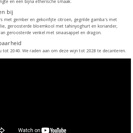
engte en een bijna etherische smaak.
n bij
s met gember en gekonfijte citroen, gegrilde gamba's met
lie, geroosterde bloemkool met tahinyoghurt en koriander,
van geroosterde venkel met sinaasappel en dragon.
aarheid
u tot 2040. We raden aan om deze wijn tot 2028 te decanteren.