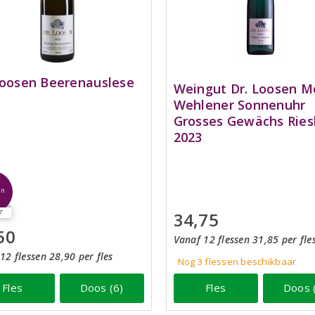
Loosen Beerenauslese
Weingut Dr. Loosen M
Wehlener Sonnenuhr
Grosses Gewächs Ries
2023
jn
34,75
7
50
Vanaf 12 flessen 31,85 per fle
12 flessen 28,90 per fles
Nog 3
flessen
beschikbaar
Fles
Doos (6)
Fles
Doos 