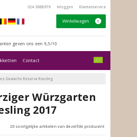
024 3888979
Inloggen
Klantenservice
Winkelwagen
0
anten geven ons een 9,5/10
kketten
Contact
es Gewächs Reserve Riesling
rziger Würzgarten
sling 2017
20 soortgelijke artikelen van dezelfde producent