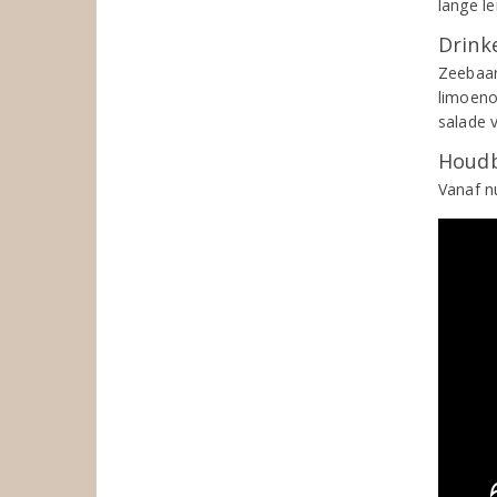
lange l
Drinke
Zeebaar
limoeno
salade 
Houdb
Vanaf n