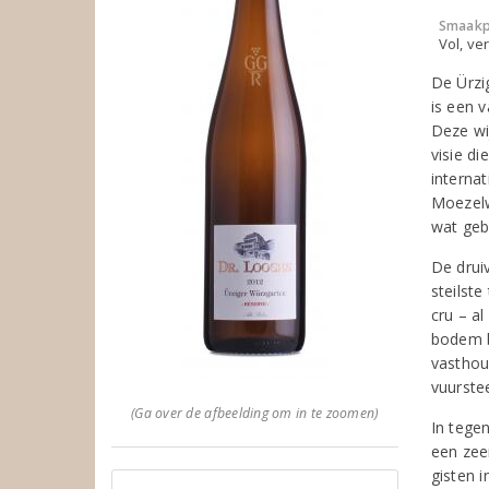
Smaakp
Vol, ver
De Ürzi
is een 
Deze wij
visie di
interna
Moezelw
wat gebe
De drui
steilst
cru – al
bodem be
vasthou
vuurstee
(Ga over de afbeelding om in te zoomen)
In tege
een zee
gisten 