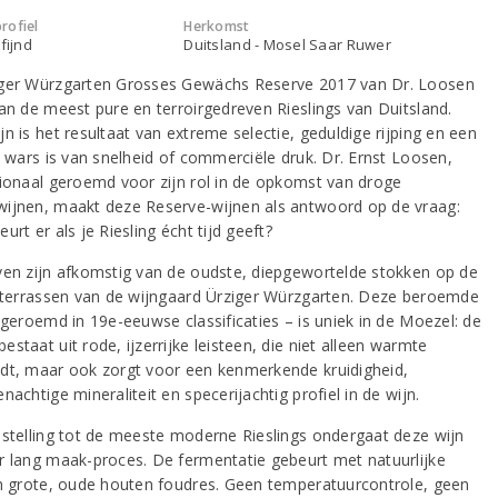
rofiel
Herkomst
fijnd
Duitsland - Mosel Saar Ruwer
ger Würzgarten Grosses Gewächs Reserve 2017 van Dr. Loosen
van de meest pure en terroirgedreven Rieslings van Duitsland.
n is het resultaat van extreme selectie, geduldige rijping en een
e wars is van snelheid of commerciële druk. Dr. Ernst Loosen,
tionaal geroemd voor zijn rol in de opkomst van droge
ijnen, maakt deze Reserve-wijnen als antwoord op de vraag:
urt er als je Riesling écht tijd geeft?
ven zijn afkomstig van de oudste, diepgewortelde stokken op de
e terrassen van de wijngaard Ürziger Würzgarten. Deze beroemde
 geroemd in 19e-eeuwse classificaties – is uniek in de Moezel: de
staat uit rode, ijzerrijke leisteen, die niet alleen warmte
dt, maar ook zorgt voor een kenmerkende kruidigheid,
nachtige mineraliteit en specerijachtig profiel in de wijn.
nstelling tot de meeste moderne Rieslings ondergaat deze wijn
r lang maak-proces. De fermentatie gebeurt met natuurlijke
in grote, oude houten foudres. Geen temperatuurcontrole, geen