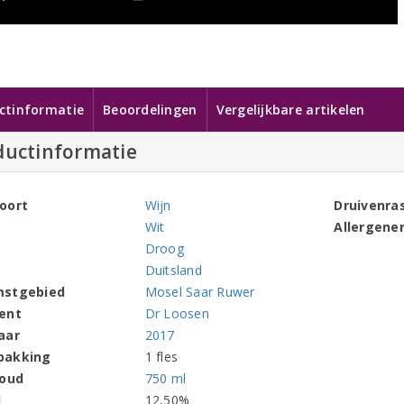
ctinformatie
Beoordelingen
Vergelijkbare artikelen
ductinformatie
oort
Wijn
Druivenra
Wit
Allergene
Droog
Duitsland
mstgebied
Mosel Saar Ruwer
ent
Dr Loosen
aar
2017
pakking
1 fles
houd
750 ml
l
12,50%