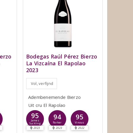
erzo
Bodegas Raúl Pérez Bierzo
a
La Vizcaína El Rapolao
2023
Vol, verfijnd
Adembenemende Bierzo
Uit cru El Rapolao
95
94
95
James
Parker
Vinous
Suckling
2023
2023
2022