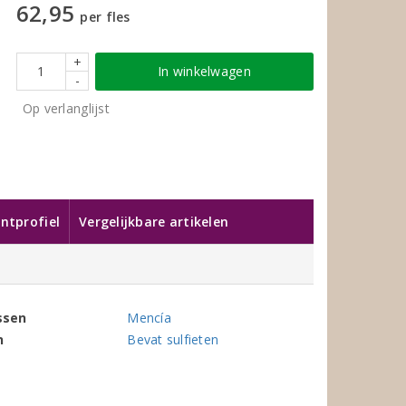
62,95
per fles
+
In winkelwagen
-
Op verlanglijst
ntprofiel
Vergelijkbare artikelen
ssen
Mencía
n
Bevat sulfieten