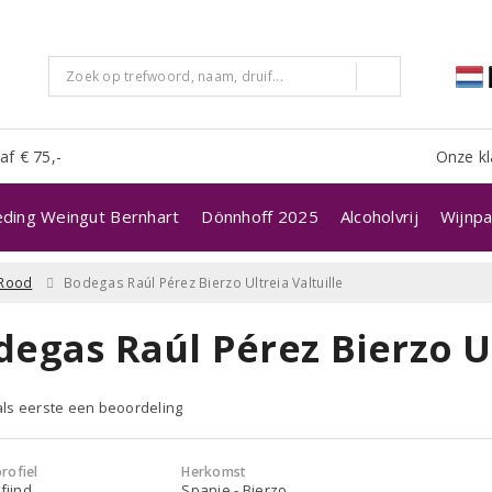
af € 75,-
Onze kl
eding Weingut Bernhart
Dönnhoff 2025
Alcoholvrij
Wijnpa
Rood
Bodegas Raúl Pérez Bierzo Ultreia Valtuille
egas Raúl Pérez Bierzo Ul
 als eerste een beoordeling
rofiel
Herkomst
fijnd
Spanje - Bierzo