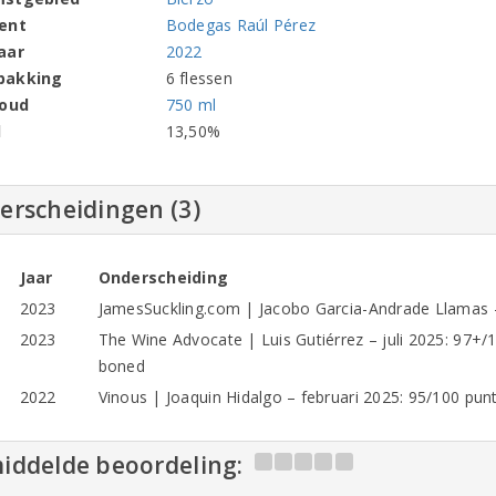
ent
Bodegas Raúl Pérez
aar
2022
pakking
6 flessen
houd
750 ml
l
13,50%
erscheidingen (3)
Jaar
Onderscheiding
2023
JamesSuckling.com | Jacobo Garcia-Andrade Llamas –
2023
The Wine Advocate | Luis Gutiérrez – juli 2025: 97+/1
boned
2022
Vinous | Joaquin Hidalgo – februari 2025: 95/100 punt
iddelde beoordeling: