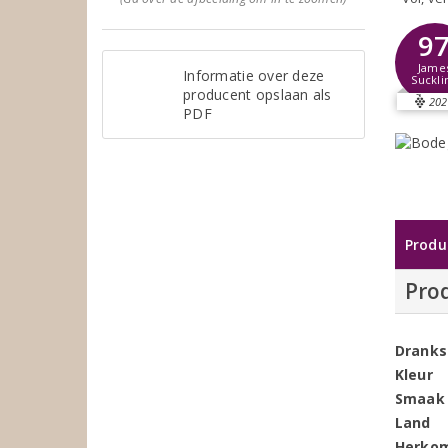
9
Jame
Informatie over deze
Suckli
producent opslaan als
202
PDF
Produ
Pro
Dranks
Kleur
Smaak
Land
Herko