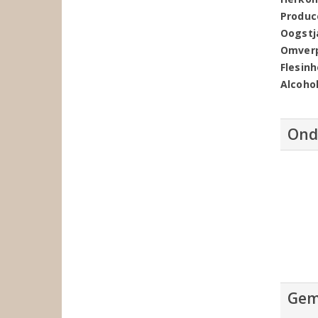
Produc
Oogstj
Omver
Flesin
Alcoho
Ond
Gem