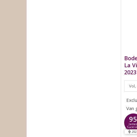
Bode
La V
2023
Vol,
Excl
Van 
9
Jame
Suckli
202