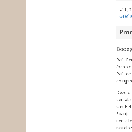
Er zij
Geef a
Prod
Bodeg
Raúl Pé
(oenolo
Raúl de
en rijp
Deze on
een abs
van Het
Spanje.
tientall
rustelo