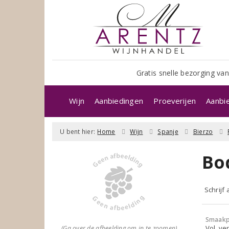
Gratis snelle bezorging van
Wijn
Aanbiedingen
Proeverijen
Aanbi
U bent hier:
Home
Wijn
Spanje
Bierzo
Bod
Schrijf
Smaakp
Vol, ver
(Ga over de afbeelding om in te zoomen)