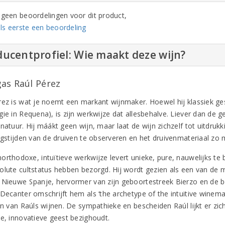
n geen beoordelingen voor dit product,
ls eerste een beoordeling
ucentprofiel: Wie maakt deze wijn?
as Raúl Pérez
rez is wat je noemt een markant wijnmaker. Hoewel hij klassiek ge
gie in Requena), is zijn werkwijze dat allesbehalve. Liever dan de
 natuur. Hij máákt geen wijn, maar laat de wijn zichzelf tot uitdr
ingstijden van de druiven te observeren en het druivenmateriaal zo 
orthodoxe, intuïtieve werkwijze levert unieke, pure, nauwelijks te 
olute cultstatus hebben bezorgd. Hij wordt gezien als een van de m
 Nieuwe Spanje, hervormer van zijn geboortestreek Bierzo en de 
 Decanter omschrijft hem als ‘the archetype of the intuitive wine
en van Raúls wijnen. De sympathieke en bescheiden Raúl lijkt er zich
ze, innovatieve geest bezighoudt.