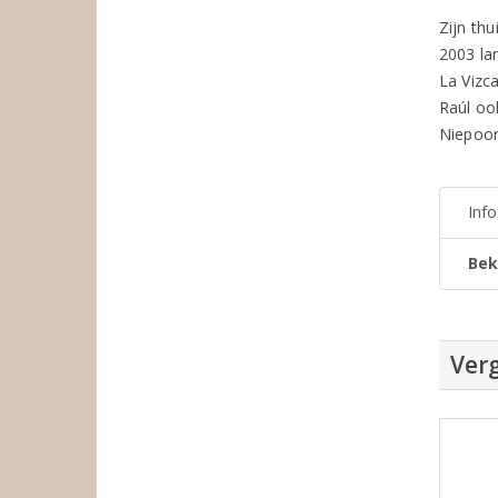
Zijn thu
2003 lan
La Vizc
Raúl oo
Niepoort
Inf
Bek
Verg