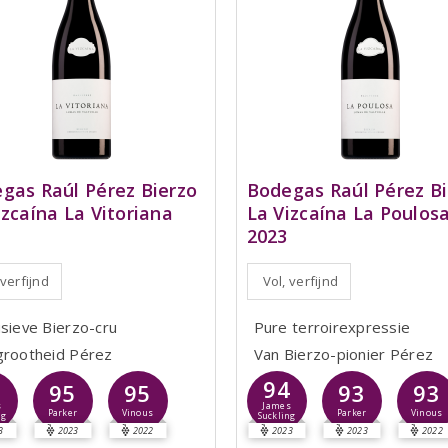
gas Raúl Pérez Bierzo
Bodegas Raúl Pérez Bi
izcaína La Vitoriana
La Vizcaína La Poulos
2023
 verfijnd
Vol, verfijnd
usieve Bierzo-cru
Pure terroirexpressie
grootheid Pérez
Van Bierzo-pionier Pérez
5
94
95
95
93
93
s
James
Parker
Vinous
Parker
Vinous
ng
Suckling
3
2023
2022
2023
2023
2022