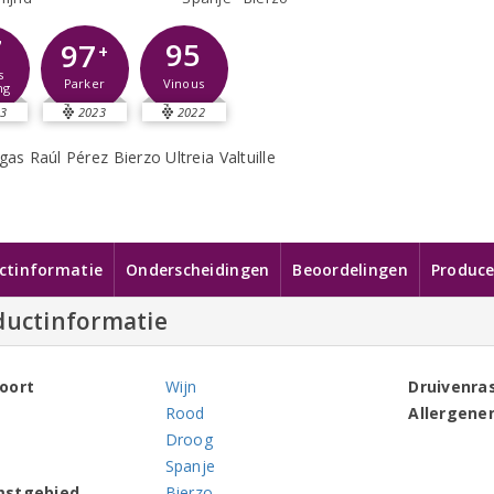
7
95
97
+
s
Vinous
Parker
ng
3
2023
2022
ctinformatie
Onderscheidingen
Beoordelingen
Produce
ductinformatie
oort
Wijn
Druivenra
Rood
Allergene
Droog
Spanje
mstgebied
Bierzo