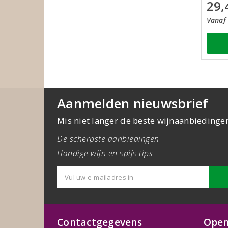
29,
Vanaf 
Aanmelden nieuwsbrief
Mis niet langer de beste wijnaanbiedinge
De scherpste aanbiedingen
Handige wijn en spijs tips
Contactgegevens
Open