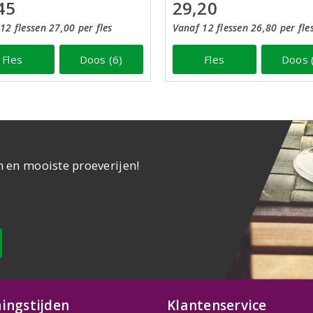
45
29,20
12 flessen 27,00 per fles
Vanaf 12 flessen 26,80 per fle
Fles
Doos (6)
Fles
Doos 
n en mooiste proeverijen!
ingstijden
Klantenservice