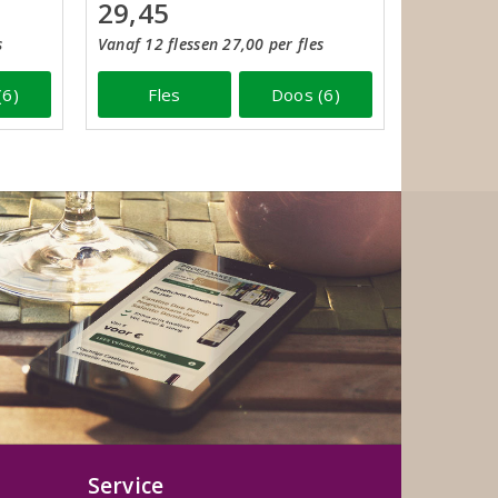
29,45
s
Vanaf 12 flessen 27,00 per fles
(6)
Fles
Doos (6)
Service