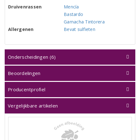
Druivenrassen
Mencía
Bastardo
Garnacha Tintorera
Allergenen
Bevat sulfieten
Onderscheidingen (6)
Beoordelingen
Producentprofiel
Vergelijkbare artikelen