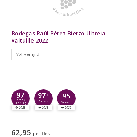
Bodegas Raúl Pérez Bierzo Ultreia
Valtuille 2022
Vol, verfijnd
97
97
95
+
James
Parker
Vinous
Suckling
2023
2023
2022
62,95
per fles