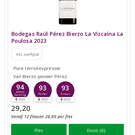
Bodegas Raúl Pérez Bierzo La Vizcaína La
Poulosa 2023
Vol, verfijnd
Pure terroirexpressie
Van Bierzo-pionier Pérez
94
93
93
James
Parker
Vinous
Suckling
2023
2023
2022
29,20
Vanaf 12 flessen 26,80 per fles
Fles
Doos (6)