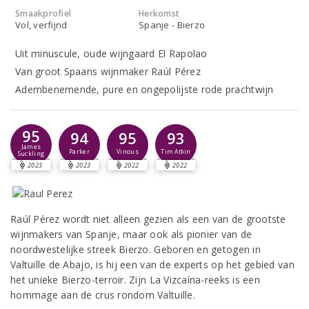
Smaakprofiel
Herkomst
Vol, verfijnd
Spanje - Bierzo
Uit minuscule, oude wijngaard El Rapolao
Van groot Spaans wijnmaker Raúl Pérez
Adembenemende, pure en ongepolijste rode prachtwijn
95
94
95
93
James
Parker
Vinous
Tim Atkin
Suckling
2023
2023
2022
2022
Raúl Pérez wordt niet alleen gezien als een van de grootste
wijnmakers van Spanje, maar ook als pionier van de
noordwestelijke streek Bierzo. Geboren en getogen in
Valtuille de Abajo, is hij een van de experts op het gebied van
het unieke Bierzo-terroir. Zijn La Vizcaína-reeks is een
hommage aan de crus rondom Valtuille.