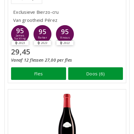
Exclusieve Bierzo-cru
Van grootheid Pérez
95
95
95
James
Parker
Vinous
Suckling
2023
2023
2022
29,45
Vanaf 12 flessen 27,00 per fles
Fles
Doos (6)