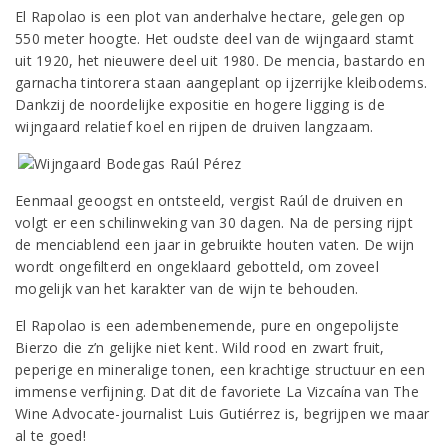
El Rapolao is een plot van anderhalve hectare, gelegen op
550 meter hoogte. Het oudste deel van de wijngaard stamt
uit 1920, het nieuwere deel uit 1980. De mencia, bastardo en
garnacha tintorera staan aangeplant op ijzerrijke kleibodems.
Dankzij de noordelijke expositie en hogere ligging is de
wijngaard relatief koel en rijpen de druiven langzaam.
Eenmaal geoogst en ontsteeld, vergist Raúl de druiven en
volgt er een schilinweking van 30 dagen. Na de persing rijpt
de menciablend een jaar in gebruikte houten vaten. De wijn
wordt ongefilterd en ongeklaard gebotteld, om zoveel
mogelijk van het karakter van de wijn te behouden.
El Rapolao is een adembenemende, pure en ongepolijste
Bierzo die z’n gelijke niet kent. Wild rood en zwart fruit,
peperige en mineralige tonen, een krachtige structuur en een
immense verfijning. Dat dit de favoriete La Vizcaína van The
Wine Advocate-journalist Luis Gutiérrez is, begrijpen we maar
al te goed!