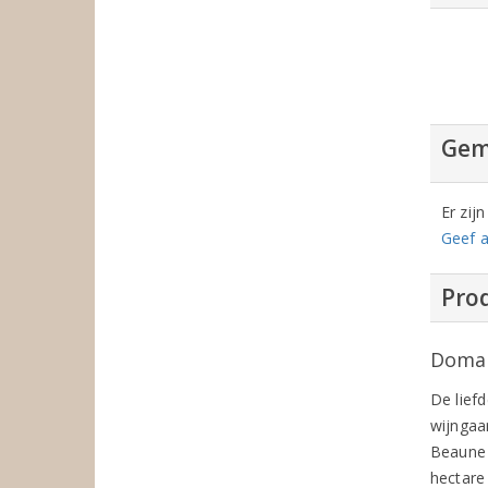
Gem
Er zij
Geef a
Prod
Domai
De liefd
wijngaar
Beaune 
hectare 