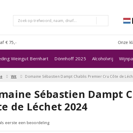
af € 75,-
Onze kl
eding Weingut Bernhart
Dönnhoff 2025
Alcoholvrij
Wijnpa
ne
Wit
Domaine Sébastien Dampt Chablis Premier Cru Côte de Léch
maine Sébastien Dampt C
te de Léchet 2024
 als eerste een beoordeling