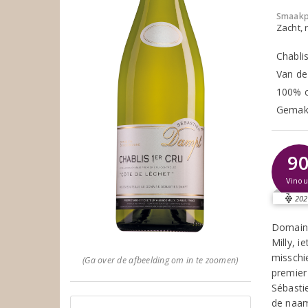
Smaakp
Zacht, r
Chabli
Van de
100% c
Gemakk
9
Vinou
202
Domaine
Milly, i
misschie
(Ga over de afbeelding om in te zoomen)
premier 
Sébasti
de naam