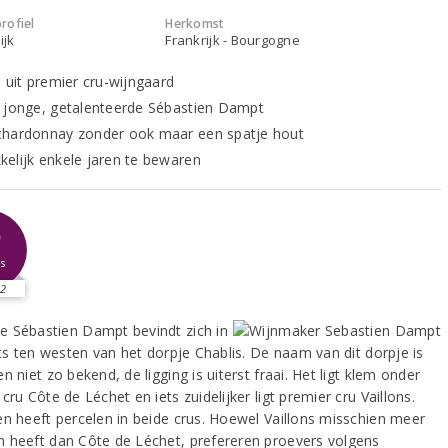
rofiel
Herkomst
ijk
Frankrijk - Bourgogne
s uit premier cru-wijngaard
 jonge, getalenteerde Sébastien Dampt
hardonnay zonder ook maar een spatje hout
elijk enkele jaren te bewaren
0
s
2
 Sébastien Dampt bevindt zich in
ets ten westen van het dorpje Chablis. De naam van dit dorpje is
n niet zo bekend, de ligging is uiterst fraai. Het ligt klem onder
cru Côte de Léchet en iets zuidelijker ligt premier cru Vaillons.
en heeft percelen in beide crus. Hoewel Vaillons misschien meer
 heeft dan Côte de Léchet, prefereren proevers volgens