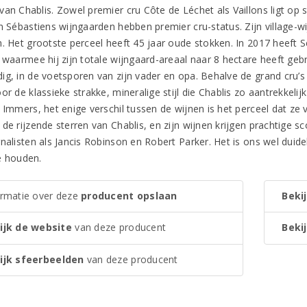
van Chablis. Zowel premier cru Côte de Léchet als Vaillons ligt op
an Sébastiens wijngaarden hebben premier cru-status. Zijn village-w
n. Het grootste perceel heeft 45 jaar oude stokken. In 2017 heeft 
 waarmee hij zijn totale wijngaard-areaal naar 8 hectare heeft gebr
g, in de voetsporen van zijn vader en opa. Behalve de grand cru’s w
or de klassieke strakke, mineralige stijl die Chablis zo aantrekkeli
. Immers, het enige verschil tussen de wijnen is het perceel dat ze
 de rijzende sterren van Chablis, en zijn wijnen krijgen prachtige 
rnalisten als Jancis Robinson en Robert Parker. Het is ons wel duid
e houden.
ormatie over deze
producent opslaan
Bekij
ijk de website
van deze producent
Bekij
ijk sfeerbeelden
van deze producent