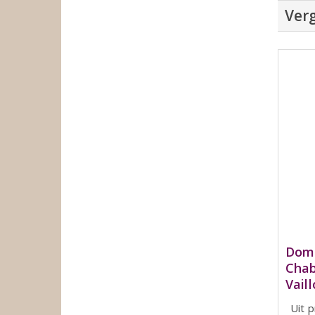
Verg
Doma
Chab
Vail
Uit p