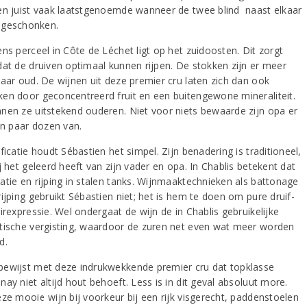
en juist vaak laatstgenoemde wanneer de twee blind naast elkaar
 geschonken.
ns perceel in Côte de Léchet ligt op het zuidoosten. Dit zorgt
dat de druiven optimaal kunnen rijpen. De stokken zijn er meer
jaar oud. De wijnen uit deze premier cru laten zich dan ook
en door geconcentreerd fruit en een buitengewone mineraliteit.
nen ze uitstekend ouderen. Niet voor niets bewaarde zijn opa er
en paar dozen van.
ficatie houdt Sébastien het simpel. Zijn benadering is traditioneel,
j het geleerd heeft van zijn vader en opa. In Chablis betekent dat
atie en rijping in stalen tanks. Wijnmaaktechnieken als battonage
ijping gebruikt Sébastien niet; het is hem te doen om pure druif-
irexpressie. Wel ondergaat de wijn de in Chablis gebruikelijke
tische vergisting, waardoor de zuren net even wat meer worden
d.
ewijst met deze indrukwekkende premier cru dat topklasse
ay niet altijd hout behoeft. Less is in dit geval absoluut more.
eze mooie wijn bij voorkeur bij een rijk visgerecht, paddenstoelen