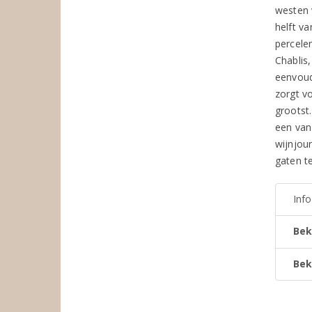
westen 
helft v
percele
Chablis,
eenvoudi
zorgt vo
grootst
een van
wijnjou
gaten t
Inf
Bek
Bek