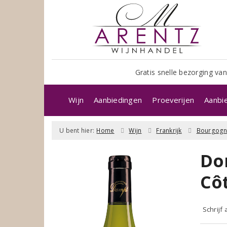
Gratis snelle bezorging van
Wijn
Aanbiedingen
Proeverijen
Aanbi
U bent hier:
Home
Wijn
Frankrijk
Bourgog
Do
Cô
Schrijf