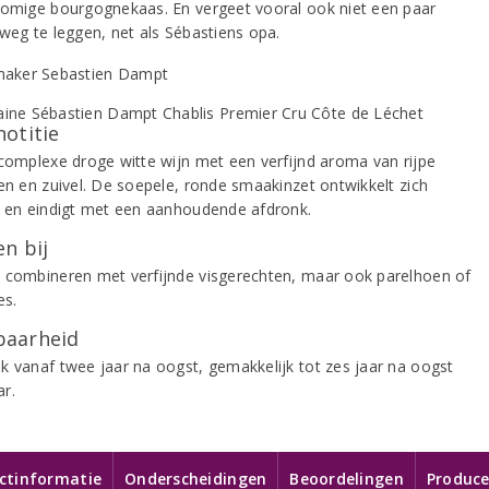
romige bourgognekaas. En vergeet vooral ook niet een paar
 weg te leggen, net als Sébastiens opa.
notitie
 complexe droge witte wijn met een verfijnd aroma van rijpe
nen en zuivel. De soepele, ronde smaakinzet ontwikkelt zich
g en eindigt met een aanhoudende afdronk.
n bij
 combineren met verfijnde visgerechten, maar ook parelhoen of
es.
aarheid
k vanaf twee jaar na oogst, gemakkelijk tot zes jaar na oogst
r.
ctinformatie
Onderscheidingen
Beoordelingen
Produce