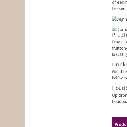
of een 
flessen
Proef
Fraaie,
fruitto
krachti
Drinke
Goed te
kalfsvle
Houdb
Op dron
houdbaa
Produ