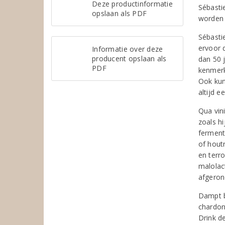
Deze productinformatie
Sébasti
opslaan als PDF
worden
Sébastie
ervoor 
Informatie over deze
producent opslaan als
dan 50 
PDF
kenmerk
Ook kun
altijd e
Qua vini
zoals hi
ferment
of houtr
en terro
malolac
afgeron
Dampt b
chardonn
Drink d