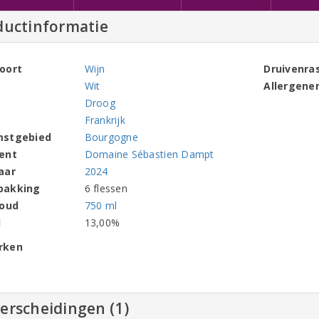
ductinformatie
oort
Wijn
Druivenra
Wit
Allergene
Droog
Frankrijk
mstgebied
Bourgogne
ent
Domaine Sébastien Dampt
aar
2024
pakking
6 flessen
houd
750 ml
l
13,00%
rken
erscheidingen (1)