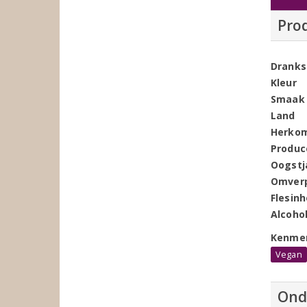
Pro
Dranks
Kleur
Smaak
Land
Herko
Produc
Oogstj
Omver
Flesin
Alcoho
Kenme
Vegan
Ond