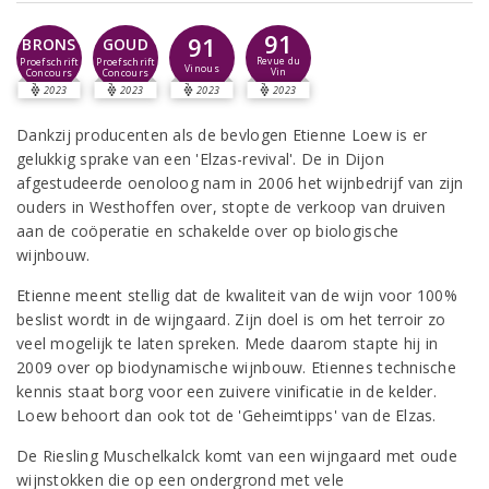
91
91
BRONS
GOUD
Revue du
Proefschrift
Proefschrift
Vinous
Vin
Concours
Concours
2023
2023
2023
2023
Dankzij producenten als de bevlogen Etienne Loew is er
gelukkig sprake van een 'Elzas-revival'. De in Dijon
afgestudeerde oenoloog nam in 2006 het wijnbedrijf van zijn
ouders in Westhoffen over, stopte de verkoop van druiven
aan de coöperatie en schakelde over op biologische
wijnbouw.
Etienne meent stellig dat de kwaliteit van de wijn voor 100%
beslist wordt in de wijngaard. Zijn doel is om het terroir zo
veel mogelijk te laten spreken. Mede daarom stapte hij in
2009 over op biodynamische wijnbouw. Etiennes technische
kennis staat borg voor een zuivere vinificatie in de kelder.
Loew behoort dan ook tot de 'Geheimtipps' van de Elzas.
De Riesling Muschelkalck komt van een wijngaard met oude
wijnstokken die op een ondergrond met vele