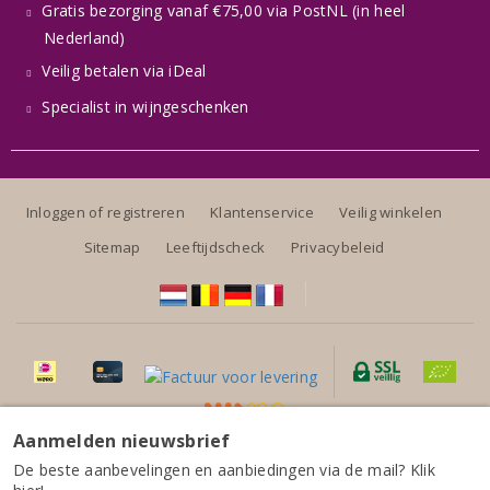
Gratis bezorging vanaf €75,00 via PostNL (in heel
Nederland)
Veilig betalen via iDeal
Specialist in wijngeschenken
Inloggen of registreren
Klantenservice
Veilig winkelen
Sitemap
Leeftijdscheck
Privacybeleid
Aanmelden nieuwsbrief
Alle prijzen zijn inclusief BTW, exclusief eventuele verzendkosten.
Domaine Loew Elzas Muschelkalck Riesling 2024
De beste aanbevelingen en aanbiedingen via de mail? Klik