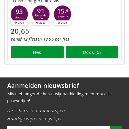
Lekker bij gerookte vis
91
15
93
,5
Revue du
Perswijn
Vinous
Vin
2024
2023
2023
20,65
Vanaf 12 flessen 18,95 per fles
Fles
Doos (6)
Aanmelden nieuwsbrief
Mis niet langer de beste wijnaanbiedingen en mooiste
proeverijen!
De scherpste aanbiedingen
Handige wijn en spijs tips