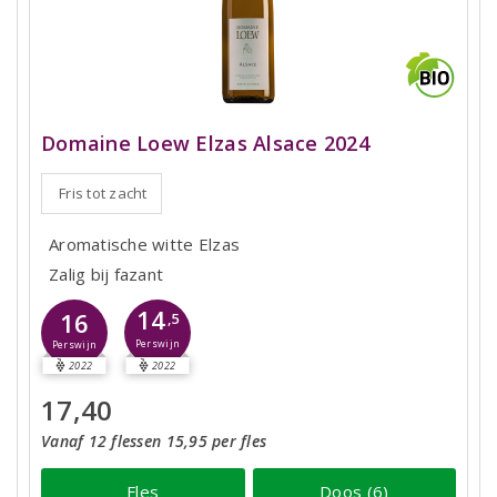
Domaine Loew Elzas Alsace 2024
Fris tot zacht
Aromatische witte Elzas
Zalig bij fazant
14
16
,5
Perswijn
Perswijn
2022
2022
17,40
Vanaf 12 flessen 15,95 per fles
Fles
Doos (6)