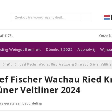
af € 75,-
Onze kl
eding Weingut Bernhart
Dönnhoff 2025
Alcoholvrij
Wijnpa
Wit
Josef Fischer Wachau Ried Kreuzberg Smaragd Grüner Veltline
sef Fischer Wachau Ried 
üner Veltliner 2024
 als eerste een beoordeling