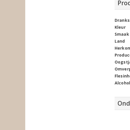
Pro
Dranks
Kleur
Smaak
Land
Herko
Produc
Oogstj
Omver
Flesin
Alcoho
Ond