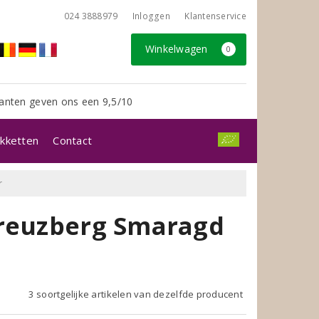
024 3888979
Inloggen
Klantenservice
Winkelwagen
0
anten geven ons een 9,5/10
kketten
Contact
r
Kreuzberg Smaragd
3 soortgelijke artikelen van dezelfde producent