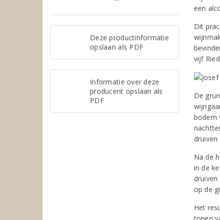
een alc
Dit pra
wijnmak
Deze productinformatie
opslaan als PDF
bevinden
vijf Rie
Informatie over deze
producent opslaan als
De grün
PDF
wijngaa
bodem v
nachttem
druiven
Na de h
in de ke
druiven
op de gi
Het resu
tonen va