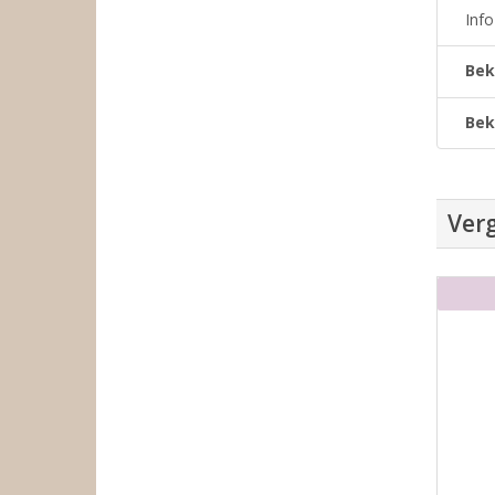
Inf
Bek
Bek
Verg