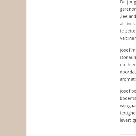
De jong
gerenom
Zeeland,
al sinds
te zette
Veltlin
Josef m
Donauri
om hier
doordat
aromati
Josef be
bodemsa
wijngaa
terugho
levert 