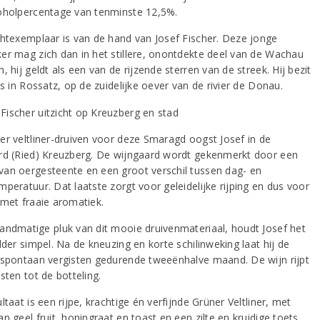
oholpercentage van tenminste 12,5%.
chtexemplaar is van de hand van Josef Fischer. Deze jonge
er mag zich dan in het stillere, onontdekte deel van de Wachau
, hij geldt als een van de rijzende sterren van de streek. Hij bezit
ds in Rossatz, op de zuidelijke oever van de rivier de Donau.
er veltliner-druiven voor deze Smaragd oogst Josef in de
rd (Ried) Kreuzberg. De wijngaard wordt gekenmerkt door een
an oergesteente en een groot verschil tussen dag- en
peratuur. Dat laatste zorgt voor geleidelijke rijping en dus voor
 met fraaie aromatiek.
andmatige pluk van dit mooie druivenmateriaal, houdt Josef het
lder simpel. Na de kneuzing en korte schilinweking laat hij de
 spontaan vergisten gedurende tweeënhalve maand. De wijn rijpt
sten tot de botteling.
ltaat is een rijpe, krachtige én verfijnde Grüner Veltliner, met
n geel fruit, honingraat en toast en een zilte en kruidige toets.