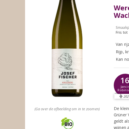
Were
Wac
Smaakp
Fris tot
Van rij
Rijp, k
Kan nog
1
Janci
Robins
202
De klei
(Ga over de afbeelding om in te zoomen)
Grüner V
geldt al
wijnen 