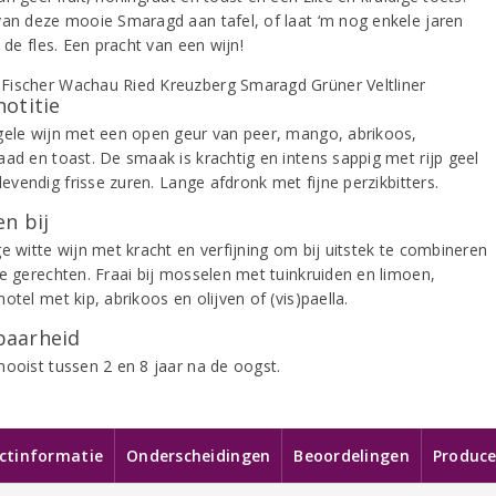
van deze mooie Smaragd aan tafel, of laat ‘m nog enkele jaren
n de fles. Een pracht van een wijn!
notitie
gele wijn met een open geur van peer, mango, abrikoos,
aad en toast. De smaak is krachtig en intens sappig met rijp geel
 levendig frisse zuren. Lange afdronk met fijne perzikbitters.
n bij
e witte wijn met kracht en verfijning om bij uitstek te combineren
ne gerechten. Fraai bij mosselen met tuinkruiden en limoen,
otel met kip, abrikoos en olijven of (vis)paella.
aarheid
mooist tussen 2 en 8 jaar na de oogst.
ctinformatie
Onderscheidingen
Beoordelingen
Produce