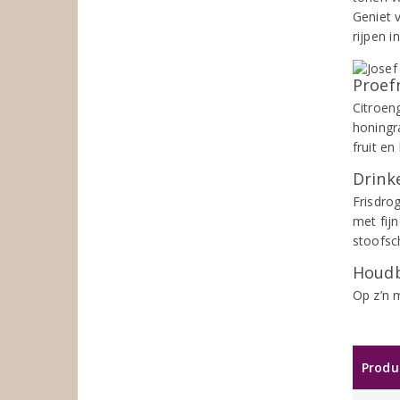
Geniet 
rijpen i
Proef
Citroen
honingr
fruit en
Drinke
Frisdrog
met fij
stoofsch
Houdb
Op z’n 
Produ