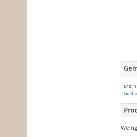
Gem
Er zij
Geef a
Prod
Weing