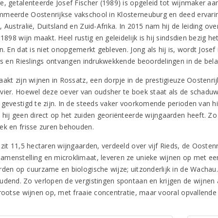
e, getalenteerde Josef Fischer (1989) is opgeleid tot wijnmaker aa
meerde Oostenrijkse vakschool in Klosterneuburg en deed ervari
 Australië, Duitsland en Zuid-Afrika. In 2015 nam hij de leiding ov
 1898 wijn maakt. Heel rustig en geleidelijk is hij sindsdien bezig 
n. En dat is niet onopgemerkt gebleven. Jong als hij is, wordt Josef 
ers en Rieslings ontvangen indrukwekkende beoordelingen in de bela
aakt zijn wijnen in Rossatz, een dorpje in de prestigieuze Oostenri
vier. Hoewel deze oever van oudsher te boek staat als de schaduwzi
 gevestigd te zijn. In de steeds vaker voorkomende perioden van hi
 hij geen direct op het zuiden georiënteerde wijngaarden heeft. Zo 
ek en frisse zuren behouden.
zit 11,5 hectaren wijngaarden, verdeeld over vijf Rieds, de Oostenr
menstelling en microklimaat, leveren ze unieke wijnen op met een
rden op duurzame en biologische wijze; uitzonderlijk in de Wachau. 
udend. Zo verlopen de vergistingen spontaan en krijgen de wijnen al
grootse wijnen op, met fraaie concentratie, maar vooral opvallend