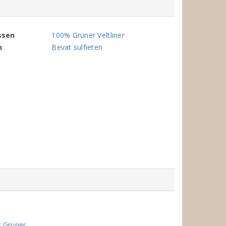
ssen
100% Grüner Veltliner
n
Bevat sulfieten
y Grüner