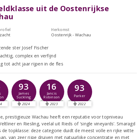
ldklasse uit de Oostenrijkse
hau
rofiel
Herkomst
 zacht
Oostenrijk - Wachau
zende ster Josef Fischer
rachtig, complex en verfijnd
 tot acht jaar rijpen in de fles
6
93
16
93
s
James
Jancis
Parker
on
Suckling
Robinson
4
2024
2023
2022
ne, prestigieuze Wachau heeft een reputatie voor topniveau
eltliner en Riesling, veelal uit Rieds of ‘single vineyards’. Smaragd
s de topklasse: deze categorie duidt de meest volle en rijke witte
aan, van zeer rijpe druiven met natuurlijke concentratie en met