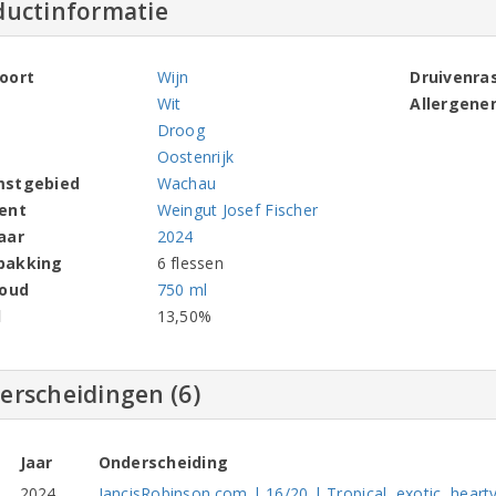
ductinformatie
oort
Wijn
Druivenra
Wit
Allergene
Droog
Oostenrijk
mstgebied
Wachau
ent
Weingut Josef Fischer
aar
2024
pakking
6 flessen
houd
750 ml
l
13,50%
erscheidingen (6)
Jaar
Onderscheiding
2024
JancisRobinson.com | 16/20 | Tropical, exotic, heart