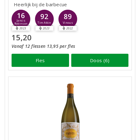
Heerlijk bij de barbecue
16
92
89
Jancis
Tim Atkin
Vinous
Robinson
2023
2023
2022
15,20
Vanaf 12 flessen 13,95 per fles
Fles
Doos (6)