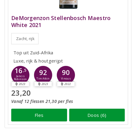
DeMorgenzon Stellenbosch Maestro
White 2021
Zacht, rijk
Top uit Zuid-Afrika
Luxe, rijk & houtgerijpt
16
,5
92
90
Jancis
Tim Atkin
Vinous
Robinson
2023
2023
2022
23,20
Vanaf 12 flessen 21,30 per fles
Fles
Doos (6)