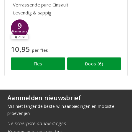
Verrassende pure Cinsault
Levendig & sappig
9
Hamersma
2024
10,95
per fles
Fles
Doos (6)
Aanmelden nieuwsbrief
Mis niet langer de beste wijnaanbiedingen en mooiste
proeverijen!
De scherpste aanbiedingen
Handige wijn en spijs tips