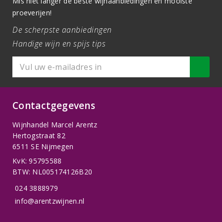
Mis niet langer de beste wijnaanbiedingen en mooiste
proeverijen!
De scherpste aanbiedingen
Handige wijn en spijs tips
Contactgegevens
Wijnhandel Marcel Arentz
Hertogstraat 82
6511 SE Nijmegen
KvK: 95795588
BTW: NL005174126B20
024 3888979
info@arentzwijnen.nl