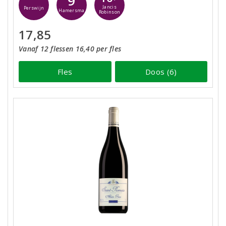
9
Jancis
Perswijn
Hamersma
Robinson
17,85
Vanaf 12 flessen 16,40 per fles
Fles
Doos (6)