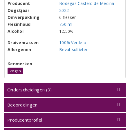
Producent
Bodegas Castelo de Medina
Oogstjaar
2022
Omverpakking
6 flessen
Flesinhoud
750 ml
Alcohol
12,50%
Druivenrassen
100% Verdejo
Allergenen
Bevat sulfieten
Kenmerken
Vegan
Onderscheidingen (9)
Beoordelingen
Producentprofiel