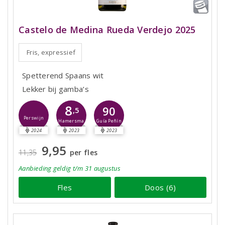
Castelo de Medina Rueda Verdejo 2025
Fris, expressief
Spetterend Spaans wit
Lekker bij gamba’s
8
90
,5
Perswijn
Hamersma
Guía Peñín
2024
2023
2023
9,95
11,35
per fles
Aanbieding
geldig
t/m 31 augustus
Fles
Doos (6)