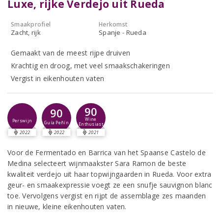
Luxe, rijke Verdejo uit Rueda
Smaakprofiel
Herkomst
Zacht, rijk
Spanje - Rueda
Gemaakt van de meest rijpe druiven
Krachtig en droog, met veel smaakschakeringen
Vergist in eikenhouten vaten
90
90
Wine
Perswijn
Guía Peñín
Enthusiast
2022
2022
2021
Voor de Fermentado en Barrica van het Spaanse Castelo de
Medina selecteert wijnmaakster Sara Ramon de beste
kwaliteit verdejo uit haar topwijngaarden in Rueda. Voor extra
geur- en smaakexpressie voegt ze een snufje sauvignon blanc
toe. Vervolgens vergist en rijpt de assemblage zes maanden
in nieuwe, kleine eikenhouten vaten.