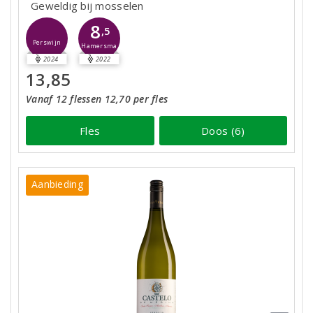
Geweldig bij mosselen
8
,5
Perswijn
Hamersma
2024
2022
13,85
Vanaf 12 flessen 12,70 per fles
Fles
Doos (6)
Aanbieding