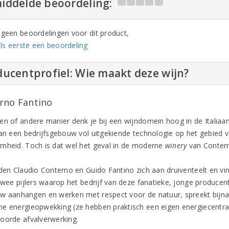
iddelde beoordeling:
n geen beoordelingen voor dit product,
ls eerste een beoordeling
ucentprofiel: Wie maakt deze wijn?
rno Fantino
en of andere manier denk je bij een wijndomein hoog in de Italiaa
aan een bedrijfsgebouw vol uitgekiende technologie op het gebied 
mheid. Toch is dat wel het geval in de moderne
winery
van Contern
jden Claudio Conterno en Guido Fantino zich aan druiventeelt en vi
 twee pijlers waarop het bedrijf van deze fanatieke, jonge producen
w aanhangen en werken met respect voor de natuur, spreekt bijna
e energieopwekking (ze hebben praktisch een eigen energiecentra
oorde afvalverwerking.