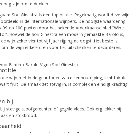
enoeg zijn om te drinken.
gaard Sori Ginestra is een toplocatie. Regelmatig wordt deze wijn
oordeeld in de internationale wijnpers. De hoogste waardering
s 99 op 100 punten door het bekende Amerikaanse blad “Wine
tor'. Hoewel de Sori Ginestra een modern gemaakte Barolo is,
de wijn zeker vier tot vijf jaar rijping na oogst. Het beste is
jk om de wijn enkele uren voor het uitschenken te decanteren.
notitie
ode wijn met in de geur tonen van eikenhoutrijping, licht tabak
zwart fruit. De smaak zet stevig in, is complex en eindigt krachtig
n bij
 bij stevige stoofgerechten of gegrild vlees. Ook erg lekker bij
kaas en stokbrood.
aarheid