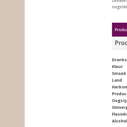
Drinken 
oogstd
Produ
Pro
Dranks
Kleur
Smaak
Land
Herko
Produc
Oogstj
Omver
Flesin
Alcoho