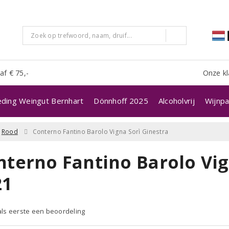
af € 75,-
Onze kl
eding Weingut Bernhart
Dönnhoff 2025
Alcoholvrij
Wijnpa
Rood
Conterno Fantino Barolo Vigna Sorì Ginestra
nterno Fantino Barolo Vig
21
 als eerste een beoordeling