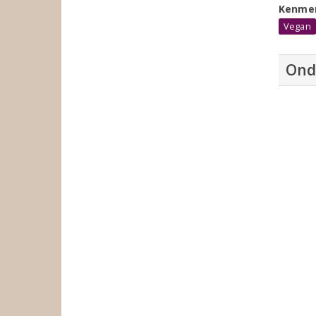
Kenme
Vegan
Ond