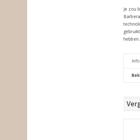
Je zou 
Barbera
technol
gebruik
hebben.
Inf
Bek
Verg