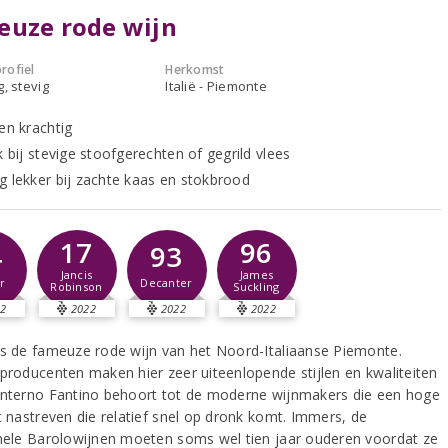
euze rode wijn
rofiel
Herkomst
g, stevig
Italië - Piemonte
en krachtig
k bij stevige stoofgerechten of gegrild vlees
g lekker bij zachte kaas en stokbrood
17
96
4
93
Jancis
James
r
Decanter
Robinson
Suckling
2
2022
2022
2022
is de fameuze rode wijn van het Noord-Italiaanse Piemonte.
 producenten maken hier zeer uiteenlopende stijlen en kwaliteiten
onterno Fantino behoort tot de moderne wijnmakers die een hoge
t nastreven die relatief snel op dronk komt. Immers, de
onele Barolowijnen moeten soms wel tien jaar ouderen voordat ze