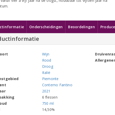
vanaf vier à vijf jaar na de oogst, houdbaar tot vijftien jaar na
atum.
ctinformatie
Onderscheidingen
Beoordelingen
Produce
ductinformatie
oort
Wijn
Druivenra
Rood
Allergene
Droog
Italië
mstgebied
Piemonte
ent
Conterno Fantino
aar
2021
pakking
6 flessen
houd
750 ml
l
14,50%