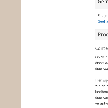
Gem
Er zij
Geef a
Prod
Conte
Op de e
direct 
duurzaa
Hier wi
zijn de
landbou
duurzam
verantw