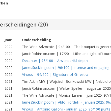
rken
erscheidingen (20)
Jaar
Onderscheiding
2022
The Wine Advocate | 94/100 | The bouquet is gener
2022
JancisRobinson.com | 17/20 | Lithe and light of touc
2022
Decanter | 93/100 | A wonderful depth
2022
JamesSuckling.com | 96/100 | Intense and engaging
2022
Vinous | 94/100 | Signature of Ginestra
2021
Tim Atkin MW | Wojciech Bonkowski MW | Nebbiolo 
2021
JancisRobinson.com | Walter Speller – augustus 2025:
2021
The Wine Advocate | Monica Larner – juni 2025: 97
2021
JamesSuckling.com | Aldo Fiordelli – januari 2025: 96
2021
Vinous | Antonio Galloni - januari 2025: 96/100 punt