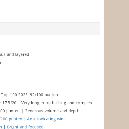
ous and layered
h
Top 100 2025: 92/100 punten
 17.5/20 | Very long, mouth-filling and complex
/100 punten | Generous volume and depth
/100 punten | An intoxicating wine
en | Bright and focused