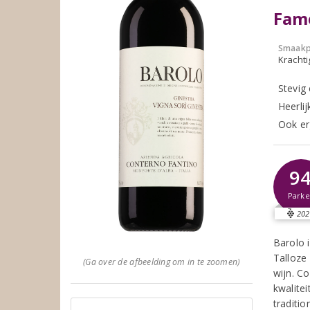
Fam
Smaakp
Krachti
Stevig 
Heerlij
Ook er
9
Parke
202
Barolo 
Talloze
(Ga over de afbeelding om in te zoomen)
wijn. C
kwalitei
traditi