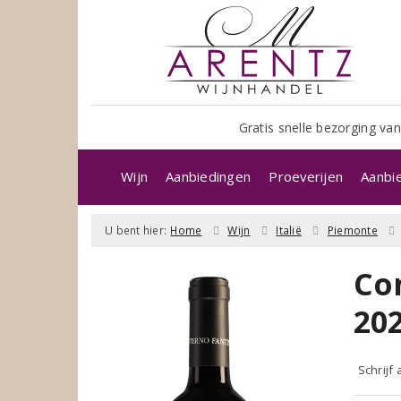
Gratis snelle bezorging van
Wijn
Aanbiedingen
Proeverijen
Aanbi
U bent hier:
Home
Wijn
Italië
Piemonte
Co
20
Schrijf