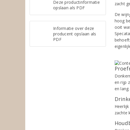
Deze productinformatie
zacht g
opslaan als PDF
De wijn
hoog be
ooit wa
Informatie over deze
Specata
producent opslaan als
PDF
behoeft 
eigenli
Proef
Donkerr
en rijp 
en lang.
Drinke
Heerlijk
zachte 
Houdb