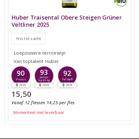
Huber Traisental Obere Steigen Grüner
Veltliner 2025
Fris tot zacht
Loepzuivere terroirwijn
Van toptalent Huber
93
90
92
James
Vinous
Falstaff
Suckling
2025
2024
2024
15,50
Vanaf 12 flessen 14,25 per fles
Momenteel niet leverbaar