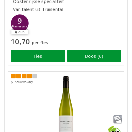
Oostenrijkse specialiteit
Van talent uit Traisental
9
Hamersma
2025
10,70
per fles
Fles
Doos (6)
(1 beoordeling)