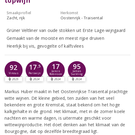
topwijn
Smaakprofiel
Herkomst
Zacht, rijk
Oostenrijk - Traisental
Grüner Veltliner van oude stokken uit Erste Lage-wijngaard
Gemaakt van de mooiste en meest rijpe druiven
Heerlijk bij vis, gevogelte of kalfsvlees
17
95
17
92
,5
Jancis
James
Perswijn
Vinous
Robinson
Suckling
2025
2024
2024
2024
Markus Huber maakt in het Oostenrijkse Traisental prachtige
witte wijnen. Dit kleine gebied, ten zuiden van het veel
bekendere en grote Kremstal, staat bekend om het hoge
kalkgehalte in de grond. Het klimaat, met in de zomer koele
nachten en warme dagen, is uitermate geschikt voor
wittewijnproductie. Het doet denken aan het klimaat van de
Bourgogne, dat op dezelfde breedtegraad ligt.