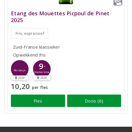
Etang des Mouettes Picpoul de Pinet
2025
Fris, expressief
Zuid-Franse klassieker
Opwekkend fris
9
-
Perswijn
Hamersma
2024
2024
10,20
per fles
Fles
Doos (6)