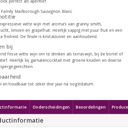
ook perfect als aperitief.
notitie
 expressieve witte wijn met aroma’s van granny smith,
ucht, limoen en grapefruit. Heerlijk sappig met puur fruit en een
e frisheid. De finale is kristalzuiver en aanhoudend.
n bij
nd frisse witte wijn om te drinken als terraswijn, bij de borrel of
itief. Heerlijk bij garnalencocktail met groene kruiden en diverse
 aspergegerechten.
aarheid
 en houdbaar tot zeker drie jaar na oogstdatum.
ctinformatie
Onderscheidingen
Beoordelingen
Produce
ductinformatie