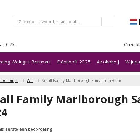
af € 75,-
Onze kl
eding Weingut Bernhart
Dönnhoff 2025
Alcoholvrij
Wijnpa
rlborough
Wit
Small Family Marlborough Sauvignon Blanc
all Family Marlborough S
24
 als eerste een beoordeling