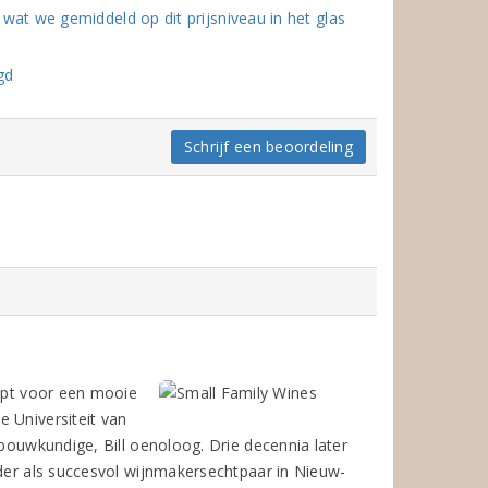
t we gemiddeld op dit prijsniveau in het glas
gd
Schrijf een beoordeling
ript voor een mooie
 Universiteit van
nbouwkundige, Bill oenoloog. Drie decennia later
rder als succesvol wijnmakersechtpaar in Nieuw-