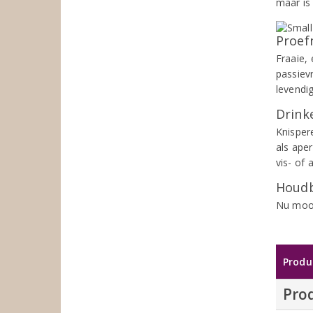
maar is 
Proef
Fraaie,
passievr
levendig
Drinke
Knispere
als aper
vis- of
Houdb
Nu mooi
Produ
Pro