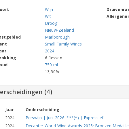
oort
Wijn
Druivenra
Wit
Allergene
Droog
Nieuw-Zeeland
mstgebied
Marlborough
ent
Small Family Wines
aar
2024
pakking
6 flessen
houd
750 ml
l
13,50%
erscheidingen (4)
Jaar
Onderscheiding
2024
Perswijn | juni 2026: ***(*) | Expressief
2024
Decanter World Wine Awards 2025: Bronzen Medaille |