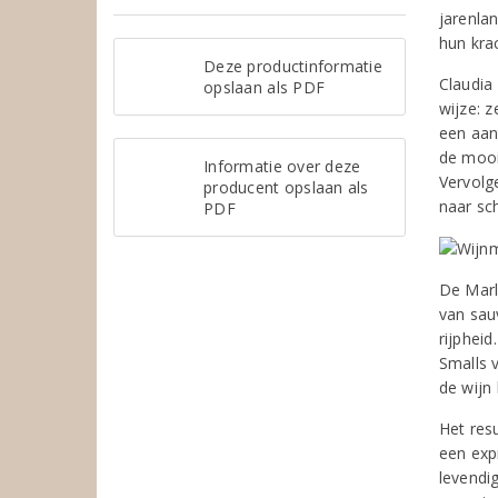
jarenla
hun kra
Deze productinformatie
Claudia 
opslaan als PDF
wijze: 
een aan
de mooi
Informatie over deze
Vervolge
producent opslaan als
naar sc
PDF
De Marl
van sauv
rijphei
Smalls v
de wijn
Het res
een exp
levendi