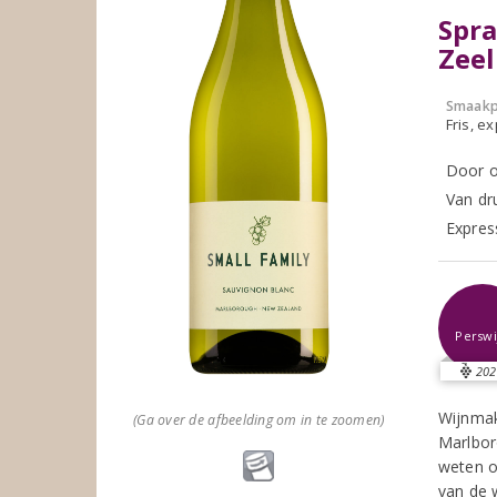
Spr
Zee
Smaakp
Fris, e
Door o
Van dr
Expres
Perswi
202
Wijnmak
(Ga over de afbeelding om in te zoomen)
Marlbor
weten o
van de 