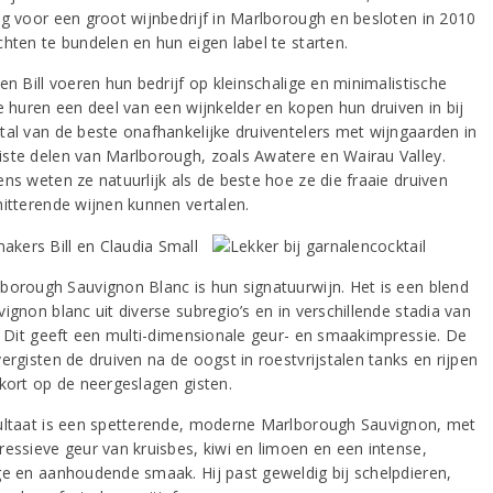
ng voor een groot wijnbedrijf in Marlborough en besloten in 2010
chten te bundelen en hun eigen label te starten.
en Bill voeren hun bedrijf op kleinschalige en minimalistische
ze huren een deel van een wijnkelder en kopen hun druiven in bij
tal van de beste onafhankelijke druiventelers met wijngaarden in
ste delen van Marlborough, zoals Awatere en Wairau Valley.
ns weten ze natuurlijk als de beste hoe ze die fraaie druiven
hitterende wijnen kunnen vertalen.
borough Sauvignon Blanc is hun signatuurwijn. Het is een blend
ignon blanc uit diverse subregio’s en in verschillende stadia van
d. Dit geeft een multi-dimensionale geur- en smaakimpressie. De
ergisten de druiven na de oogst in roestvrijstalen tanks en rijpen
 kort op de neergeslagen gisten.
ultaat is een spetterende, moderne Marlborough Sauvignon, met
ressieve geur van kruisbes, kiwi en limoen en een intense,
ge en aanhoudende smaak. Hij past geweldig bij schelpdieren,