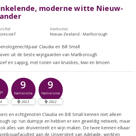
ankelende, moderne witte Nieuw-
lander
rofiel
Herkomst
xpressief
Nieuw-Zeeland - Marlborough
enologenechtpaar Claudia en Bill Small
uiven uit de beste wijngaarden van Marlborough
sief en sappig, met tonen van kruisbes, kiwi en limoen
9
9
jn
Hamersma
Hamersma
4
2023
2022
ers en echtgenoten Claudia en Bill Small kennen niet alleen
ough op hun duimpje en hebben er een geweldig netwerk, maar
ok alles van druiventeelt en wijn maken. De twee kennen elkaar
wijnbouwfaculteit aan de Universiteit van Adelaide, werkten