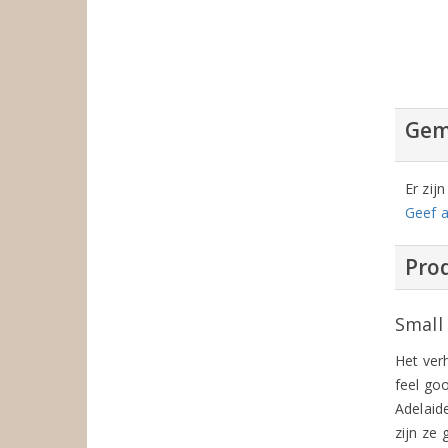
Gem
Er zij
Geef a
Prod
Small
Het ver
feel go
Adelaid
zijn ze