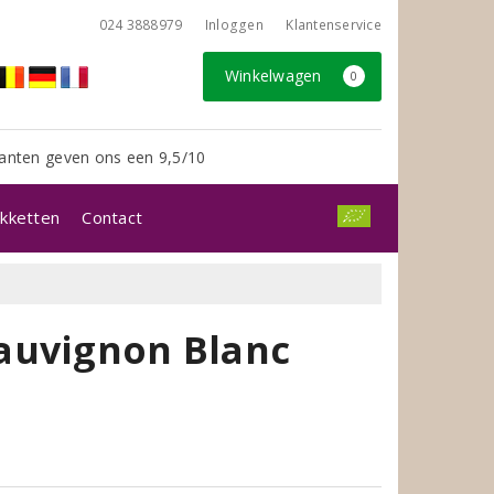
024 3888979
Inloggen
Klantenservice
Winkelwagen
0
anten geven ons een 9,5/10
kketten
Contact
auvignon Blanc