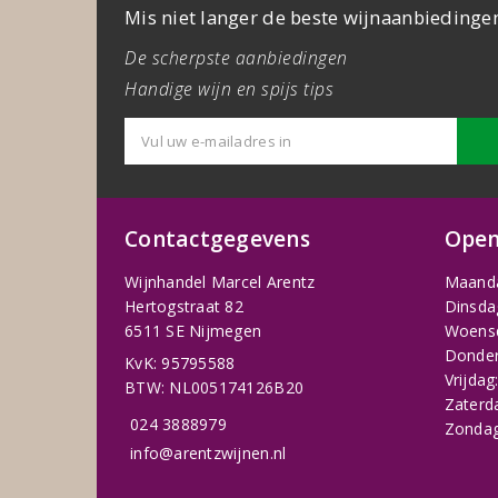
Mis niet langer de beste wijnaanbiedinge
De scherpste aanbiedingen
Handige wijn en spijs tips
Contactgegevens
Open
Wijnhandel Marcel Arentz
Maand
Hertogstraat 82
Dinsda
6511 SE Nijmegen
Woens
Donder
KvK: 95795588
Vrijdag
BTW: NL005174126B20
Zaterd
024 3888979
Zondag
info@arentzwijnen.nl