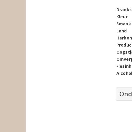
Dranks
Kleur
Smaak
Land
Herko
Produc
Oogstj
Omver
Flesin
Alcoho
Ond