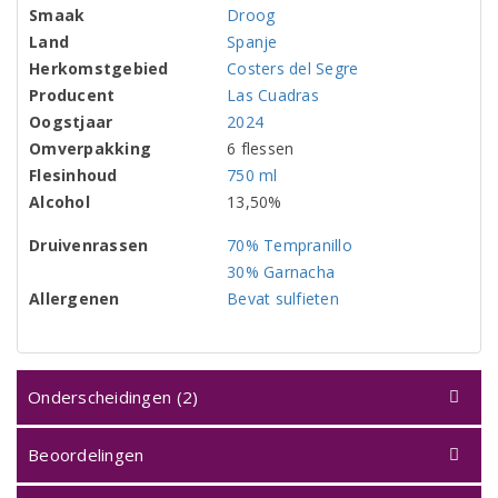
Smaak
Droog
Land
Spanje
Herkomstgebied
Costers del Segre
Producent
Las Cuadras
Oogstjaar
2024
Omverpakking
6 flessen
Flesinhoud
750 ml
Alcohol
13,50%
Druivenrassen
70% Tempranillo
30% Garnacha
Allergenen
Bevat sulfieten
Onderscheidingen (2)
Beoordelingen