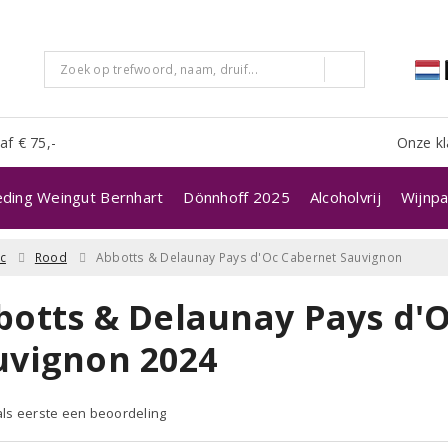
af € 75,-
Onze kl
eding Weingut Bernhart
Dönnhoff 2025
Alcoholvrij
Wijnpa
c
Rood
Abbotts & Delaunay Pays d'Oc Cabernet Sauvignon
botts & Delaunay Pays d'
uvignon 2024
 als eerste een beoordeling