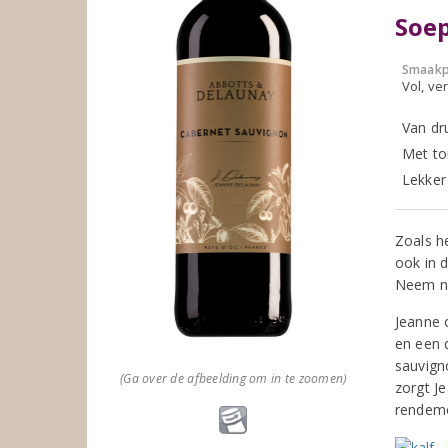
Soep
Smaakp
Vol, ver
Van dr
Met to
Lekker 
Zoals h
ook in 
Neem nu
Jeanne 
en een 
sauvigno
(Ga over de afbeelding om in te zoomen)
zorgt Je
rendeme