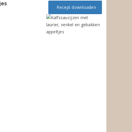
jes
Recept downloaden