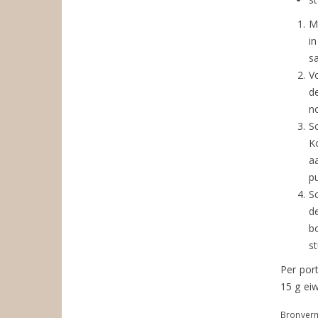
Ma
i
sa
V
de
n
Sc
K
a
p
Sc
de
b
s
Per port
15 g eiw
Bronverm