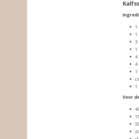
Kalfs
Ingred
1 
1 
3 
1 
4 
4 
1 
ca
1 
Voor d
4
1
5
z
s