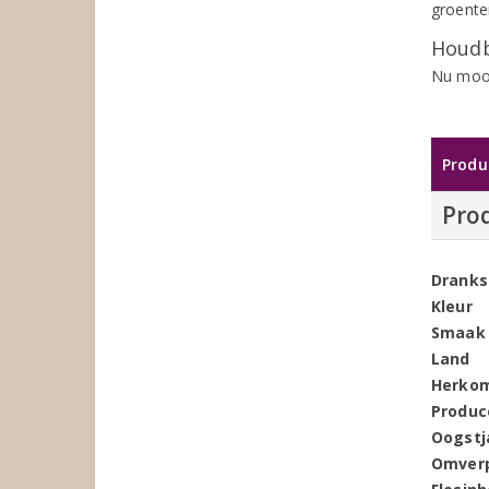
groente
Houdb
Nu mooi
Produ
Pro
Dranks
Kleur
Smaak
Land
Herko
Produc
Oogstj
Omver