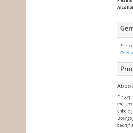
Flesin
Alcoho
Gem
Er zij
Geef a
Prod
Abbot
De gepa
met een
enkele 
Bourgog
bedrijf 