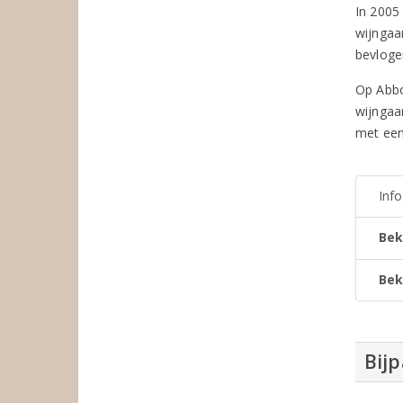
In 2005
wijngaa
bevloge
Op Abbo
wijngaa
met een
Inf
Bek
Bek
Bij