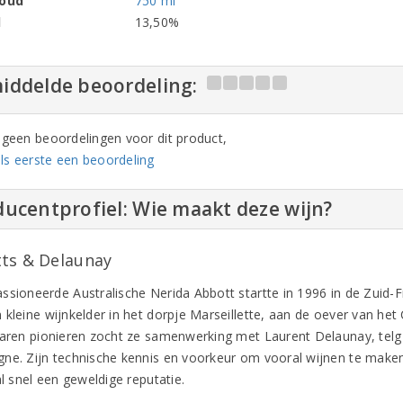
houd
750 ml
l
13,50%
iddelde beoordeling:
n geen beoordelingen voor dit product,
ls eerste een beoordeling
ucentprofiel: Wie maakt deze wijn?
ts & Delaunay
ssioneerde Australische Nerida Abbott startte in 1996 in de Zuid
 kleine wijnkelder in het dorpje Marseillette, aan de oever van het
jaren pionieren zocht ze samenwerking met Laurent Delaunay, telg 
ne. Zijn technische kennis en voorkeur om vooral wijnen te maken 
al snel een geweldige reputatie.