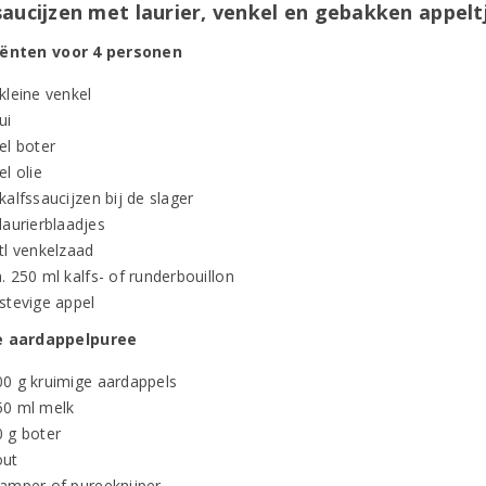
saucijzen met laurier, venkel en gebakken appelt
iënten voor 4 personen
kleine venkel
ui
el boter
el olie
kalfssaucijzen bij de slager
laurierblaadjes
tl venkelzaad
. 250 ml kalfs- of runderbouillon
stevige appel
e aardappelpuree
00 g kruimige aardappels
50 ml melk
0 g boter
out
tamper of pureeknijper