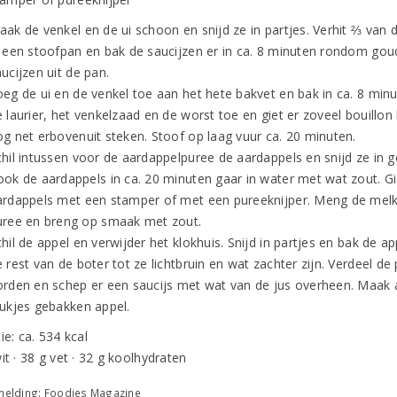
ak de venkel en de ui schoon en snijd ze in partjes. Verhit ⅔ van d
n een stoofpan en bak de saucijzen er in ca. 8 minuten rondom gou
ucijzen uit de pan.
oeg de ui en de venkel toe aan het hete bakvet en bak in ca. 8 minu
 laurier, het venkelzaad en de worst toe en giet er zoveel bouillon
og net erbovenuit steken. Stoof op laag vuur ca. 20 minuten.
hil intussen voor de aardappelpuree de aardappels en snijd ze in ge
ook de aardappels in ca. 20 minuten gaar in water met wat zout. Gi
ardappels met een stamper of met een pureeknijper. Meng de melk
uree en breng op smaak met zout.
hil de appel en verwijder het klokhuis. Snijd in partjes en bak de ap
 rest van de boter tot ze lichtbruin en wat zachter zijn. Verdeel de
orden en schep er een saucijs met wat van de jus overheen. Maak 
tukjes gebakken appel.
ie: ca. 534 kcal
it · 38 g vet · 32 g koolhydraten
elding: Foodies Magazine