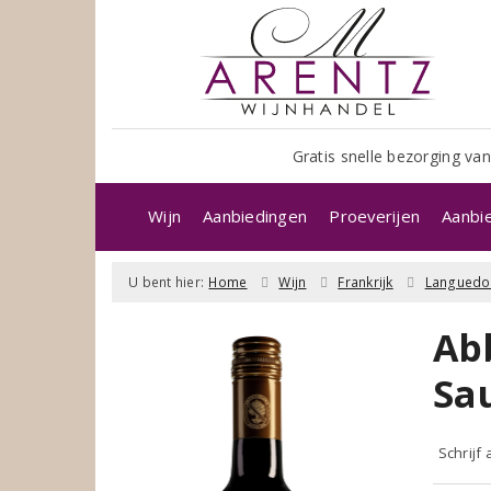
Gratis snelle bezorging van
Wijn
Aanbiedingen
Proeverijen
Aanbi
U bent hier:
Home
Wijn
Frankrijk
Languedo
Ab
Sa
Schrijf