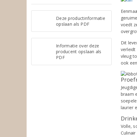
Eenmaal 
geruime 
Deze productinformatie
opslaan als PDF
voedt z
overgro
Dit lev
Informatie over deze
verleid
producent opslaan als
vleug t
PDF
ook een 
Proef
Jeugdig
braam en
soepele
laurier 
Drinke
Volle, s
Culinair