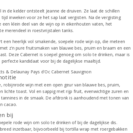
in de kelder ontsteelt Jeanne de druiven. Ze laat de schillen
tijd inweken voor ze het sap laat vergisten. Na de vergisting
e een klein deel van de wijn op in eikenhouten vaten, het
te merendeel in roestvrijstalen tanks.
ert een heerlijk vol smakende, soepele rode wijn op, die meteen
t met z’n pure fruitsmaken van blauwe bes, pruim en braam en een
oast. Deze Cabernet is soepel genoeg om solo te drinken, maar is
perfecte kandidaat voor bij de dagelijkse maaltijd.
notitie
e, robijnrode wijn met een open geur van blauwe bes, pruim,
 lichte toast. Vol en sappig met rijp fruit, evenwichtige zuren en
 tannines in de smaak. De afdronk is aanhoudend met tonen van
en cacao.
n bij
oepele rode wijn om solo te drinken of bij de dagelijkse dis.
 breed inzetbaar, bijvoorbeeld bij tortilla wrap met roergebakken