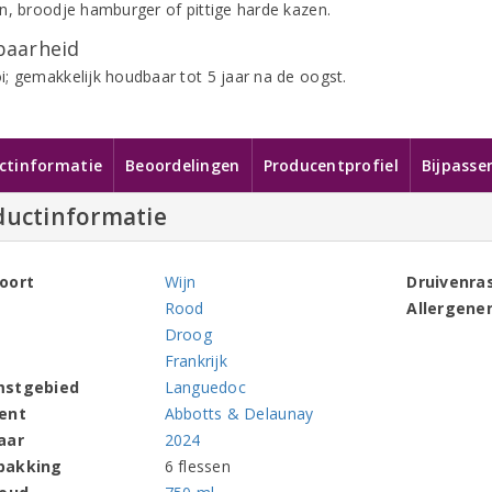
n, broodje hamburger of pittige harde kazen.
aarheid
; gemakkelijk houdbaar tot 5 jaar na de oogst.
ctinformatie
Beoordelingen
Producentprofiel
Bijpasse
ductinformatie
oort
Wijn
Druivenra
Rood
Allergene
Droog
Frankrijk
mstgebied
Languedoc
ent
Abbotts & Delaunay
aar
2024
pakking
6 flessen