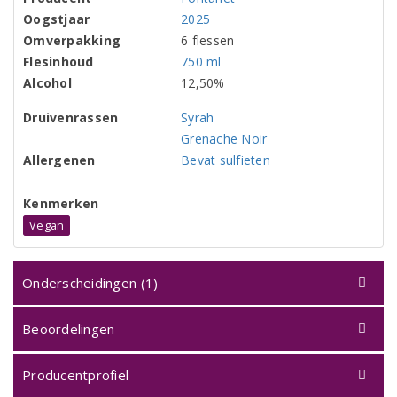
Oogstjaar
2025
Omverpakking
6 flessen
Flesinhoud
750 ml
Alcohol
12,50%
Druivenrassen
Syrah
Grenache Noir
Allergenen
Bevat sulfieten
Kenmerken
Vegan
Onderscheidingen (1)
Beoordelingen
Producentprofiel