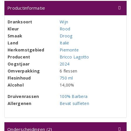
Productinformatie
Dranksoort
Wijn
Kleur
Rood
Smaak
Droog
Land
Italië
Herkomstgebied
Piemonte
Producent
Bricco Lagotto
Oogstjaar
2024
Omverpakking
6 flessen
Flesinhoud
750 ml
Alcohol
14,00%
Druivenrassen
100% Barbera
Allergenen
Bevat sulfieten
Onderscheidingen (2)