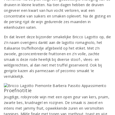
druiven in kleine kratten. Na tien dagen hebben de druiven
ongeveer een kwart van hun vocht verloren, wat een
concentratie van suikers en smaken oplevert. Na de gisting en
de persing rijpt de wijn gedurende zes maanden in
eikenhouten vaten.
En dat levert deze bijzonder smakelijke Bricco Lagotto op, die
z’n naam overigens dankt aan de lagotto romagnolo, het
Italiaanse truffelhondje afgebeeld op het etiket. Met z’n
zwoele, geconcentreerde fruittonen en z’n volle, zachte
smaak is deze rode heerlijk bij diverse stoof-, vlees- en
wildgerechten, al dan niet met truffel geserveerd. Ook bij
gerijpte kazen als parmezaan of pecorino smaakt ‘ie
verrukkelijk.
Proefnotitie
Jeugdige, robijnrode wijn met een open geur van kers, pruim,
zwarte bes, kruidnagel en rozijnen. De smaak is zwoel en
intens met jammy fruit, opwekkende zuren en versmolten
tannines. Milde finale met tonen van zoethout, toast en vijg.