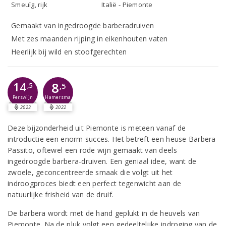
Smeuïg, rijk
Italië - Piemonte
Gemaakt van ingedroogde barberadruiven
Met zes maanden rijping in eikenhouten vaten
Heerlijk bij wild en stoofgerechten
8
14
,5
,5
Perswijn
Hamersma
2023
2022
Deze bijzonderheid uit Piemonte is meteen vanaf de
introductie een enorm succes. Het betreft een heuse Barbera
Passito, oftewel een rode wijn gemaakt van deels
ingedroogde barbera-druiven. Een geniaal idee, want de
zwoele, geconcentreerde smaak die volgt uit het
indroogproces biedt een perfect tegenwicht aan de
natuurlijke frisheid van de druif.
De barbera wordt met de hand geplukt in de heuvels van
Piemonte. Na de pluk volgt een gedeeltelijke indroging van de