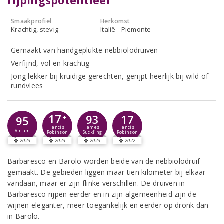
rijpingspotentieel
Smaakprofiel
Herkomst
Krachtig, stevig
Italië - Piemonte
Gemaakt van handgeplukte nebbiolodruiven
Verfijnd, vol en krachtig
Jong lekker bij kruidige gerechten, gerijpt heerlijk bij wild of
rundvlees
17
93
17
95
+
Jancis
James
Jancis
Vinum
Robinson
Suckling
Robinson
2023
2023
2023
2022
Barbaresco en Barolo worden beide van de nebbiolodruif
gemaakt. De gebieden liggen maar tien kilometer bij elkaar
vandaan, maar er zijn flinke verschillen. De druiven in
Barbaresco rijpen eerder en in zijn algemeenheid zijn de
wijnen eleganter, meer toegankelijk en eerder op dronk dan
in Barolo.