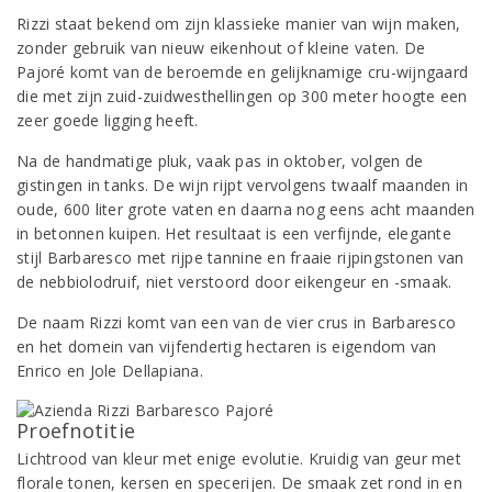
Rizzi staat bekend om zijn klassieke manier van wijn maken,
zonder gebruik van nieuw eikenhout of kleine vaten. De
Pajoré komt van de beroemde en gelijknamige cru-wijngaard
die met zijn zuid-zuidwesthellingen op 300 meter hoogte een
zeer goede ligging heeft.
Na de handmatige pluk, vaak pas in oktober, volgen de
gistingen in tanks. De wijn rijpt vervolgens twaalf maanden in
oude, 600 liter grote vaten en daarna nog eens acht maanden
in betonnen kuipen. Het resultaat is een verfijnde, elegante
stijl Barbaresco met rijpe tannine en fraaie rijpingstonen van
de nebbiolodruif, niet verstoord door eikengeur en -smaak.
De naam Rizzi komt van een van de vier crus in Barbaresco
en het domein van vijfendertig hectaren is eigendom van
Enrico en Jole Dellapiana.
Proefnotitie
Lichtrood van kleur met enige evolutie. Kruidig van geur met
florale tonen, kersen en specerijen. De smaak zet rond in en