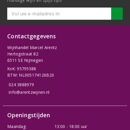
Handige wijn en spijs tips
Contactgegevens
Wijnhandel Marcel Arentz
Hertogstraat 82
6511 SE Nijmegen
KvK: 95795588
BTW: NL005174126B20
024 3888979
info@arentzwijnen.nl
Openingstijden
Maandag:
13:00 - 18:00 uur