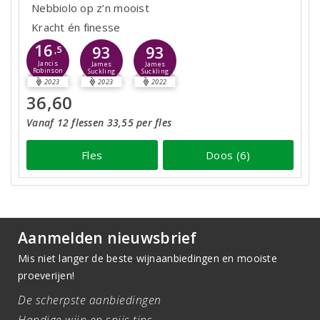
Nebbiolo op z’n mooist
Kracht én finesse
16
93
93
,5
Jancis
James
James
Robinson
Suckling
Suckling
2023
2023
2022
36,60
Vanaf 12 flessen 33,55 per fles
Fles
Doos (6)
Aanmelden nieuwsbrief
Mis niet langer de beste wijnaanbiedingen en mooiste
proeverijen!
De scherpste aanbiedingen