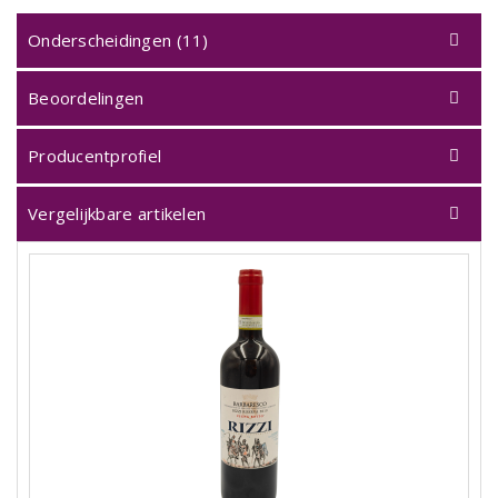
Onderscheidingen (11)
Beoordelingen
Producentprofiel
Vergelijkbare artikelen