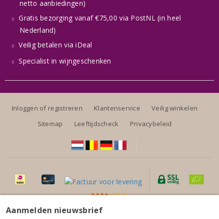
netto aanbiedingen)
Gratis bezorging vanaf €75,00 via PostNL (in heel
Nederland)
Veilig betalen via iDeal
Specialist in wijngeschenken
Inloggen of registreren
Klantenservice
Veilig winkelen
Sitemap
Leeftijdscheck
Privacybeleid
Aanmelden nieuwsbrief
Alle prijzen zijn inclusief BTW, exclusief eventuele verzendkosten.
Bonvin Valais Sans Culotte Fendant 2024