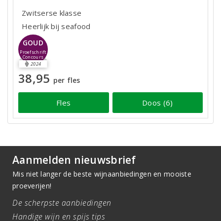
Zwitserse klasse
Heerlijk bij seafood
GOUD
Proefschrift
Concours
2024
38,95
per fles
Fles
Doos (6)
Aanmelden nieuwsbrief
Mis niet langer de beste wijnaanbiedingen en mooiste
proeverijen!
De scherpste aanbiedingen
Handige wijn en spijs tips