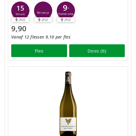
9
15
-
Perswijn
Hamersma
Vinum
2022
2022
2022
9,90
Vanaf 12 flessen 9,10 per fles
Fles
Doos (6)