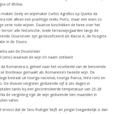
ne of Rhône.
maken Seely en wijnmaker Carlos Agrellos op Quinta da
ra niet alleen een prachtige reeks Ports, maar een even zo
ge serie rode wijnen. Daartoe beschikken de twee over het
 terroir: alle historische, steile terraswijngaarden langs de
ende Dourorivier zijn geclassificeerd als klasse A, de hoogste
atie in de Douro.
 da Romaneira is geheel naar het voorbeeld van de beroemde
ssé Bordeaux gemaakt als Romaneira’s tweede wijn. De
ge bestaat uit touriga nacional, touriga franca, tinta roriz en
o. De druiven vergisten gedurende vijf à zes dagen in
ijstalen tanks bij een gecontroleerde temperatuur van 25-28
 Na de vergisting rijpt de wijn gedurende tien maanden in
uten vaten.
t ervoor dat de Sino fruitiger blijft en jonger toegankelijk is dan