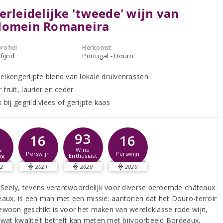
erleidelijke 'tweede' wijn van
domein Romaneira
rofiel
Herkomst
fijnd
Portugal - Douro
eikengerijpte blend van lokale druivenrassen
fruit, laurier en ceder
k bij gegrild vlees of gerijpte kaas
1
93
16
16
s
Wine
Perswijn
Perswijn
ng
Enthusiast
2
2021
2020
2020
n Seely, tevens verantwoordelijk voor diverse beroemde châteaux
eaux, is een man met een missie: aantonen dat het Douro-terroir
ewoon geschikt is voor het maken van wereldklasse rode wijn,
h wat kwaliteit betreft kan meten met bijvoorbeeld Bordeaux,