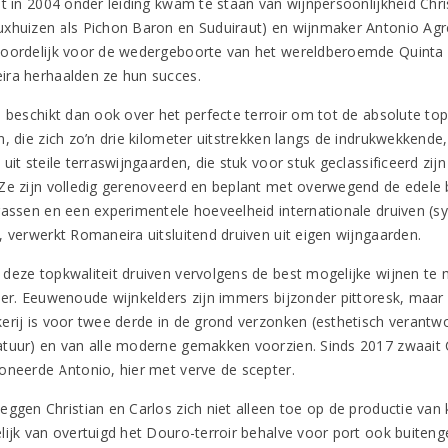
et in 2004 onder leiding kwam te staan van wijnpersoonlijkheid Chr
xhuizen als Pichon Baron en Suduiraut) en wijnmaker Antonio Agrell
oordelijk voor de wedergeboorte van het wereldberoemde Quinta d
ra herhaalden ze hun succes.
s beschikt dan ook over het perfecte terroir om tot de absolute to
n, die zich zo’n drie kilometer uitstrekken langs de indrukwekkend
uit steile terraswijngaarden, die stuk voor stuk geclassificeerd zij
Ze zijn volledig gerenoveerd en beplant met overwegend de edele 
rassen en een experimentele hoeveelheid internationale druiven (sy
, verwerkt Romaneira uitsluitend druiven uit eigen wijngaarden.
deze topkwaliteit druiven vervolgens de best mogelijke wijnen te
er. Eeuwenoude wijnkelders zijn immers bijzonder pittoresk, maar ni
erij is voor twee derde in de grond verzonken (esthetisch verant
tuur) en van alle moderne gemakken voorzien. Sinds 2017 zwaait C
oneerde Antonio, hier met verve de scepter.
ggen Christian en Carlos zich niet alleen toe op de productie van k
lijk van overtuigd het Douro-terroir behalve voor port ook buiten