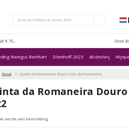
af € 75,-
Onze kl
eding Weingut Bernhart
Dönnhoff 2025
Alcoholvrij
Wijnpa
Rood
Quinta da Romaneira Douro Sino da Romaneira
inta da Romaneira Douro
22
 als eerste een beoordeling