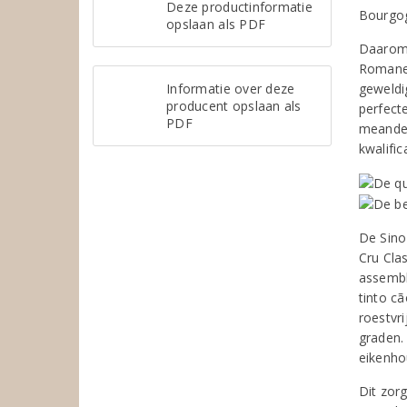
Deze productinformatie
Bourgog
opslaan als PDF
Daarom 
Romanei
Informatie over deze
geweldi
producent opslaan als
perfecte
PDF
meander
kwalific
De Sino
Cru Cla
assembla
tinto cã
roestvr
graden.
eikenho
Dit zorg