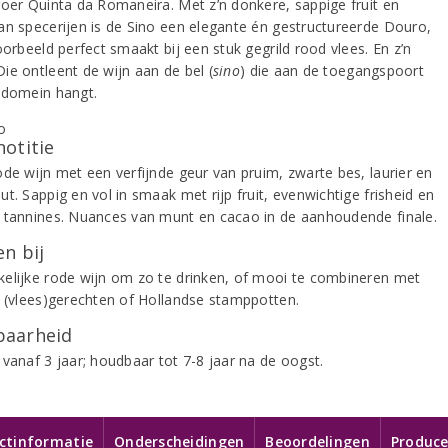
roer Quinta da Romaneira. Met z’n donkere, sappige fruit en
an specerijen is de Sino een elegante én gestructureerde Douro,
oorbeeld perfect smaakt bij een stuk gegrild rood vlees. En z’n
ie ontleent de wijn aan de bel (
sino
) die aan de toegangspoort
 domein hangt.
notitie
ode wijn met een verfijnde geur van pruim, zwarte bes, laurier en
t. Sappig en vol in smaak met rijp fruit, evenwichtige frisheid en
 tannines. Nuances van munt en cacao in de aanhoudende finale.
n bij
elijke rode wijn om zo te drinken, of mooi te combineren met
e (vlees)gerechten of Hollandse stamppotten.
aarheid
 vanaf 3 jaar; houdbaar tot 7-8 jaar na de oogst.
ctinformatie
Onderscheidingen
Beoordelingen
Produce