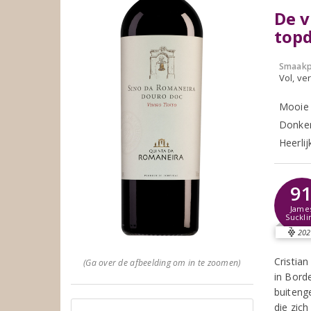
De v
top
Smaakp
Vol, ver
Mooie 
Donker 
Heerlij
9
Jame
Suckli
202
Cristia
(Ga over de afbeelding om in te zoomen)
in Bord
buiteng
die zic