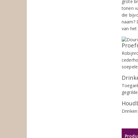
grote b
tonen v
die bijv
naam? D
van het
Proef
Robijnr
cederhou
soepele
Drinke
Toegank
gegrild
Houdb
Drinken
Produ