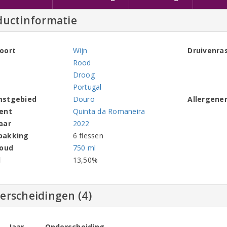
ductinformatie
oort
Wijn
Druivenra
Rood
Droog
Portugal
mstgebied
Douro
Allergene
ent
Quinta da Romaneira
aar
2022
pakking
6 flessen
houd
750 ml
l
13,50%
erscheidingen (4)
Jaar
Onderscheiding