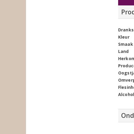
Pro
Dranks
Kleur
Smaak
Land
Herko
Produc
Oogstj
Omver
Flesin
Alcoho
Ond