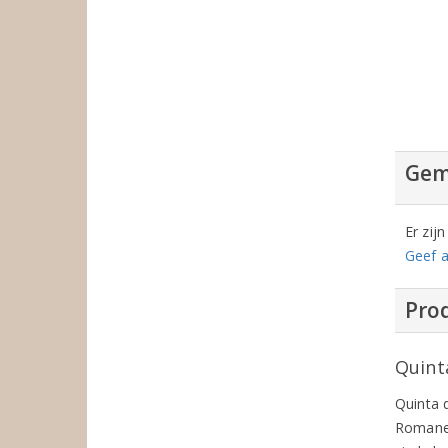
Gem
Er zij
Geef a
Prod
Quint
Quinta 
Romanei