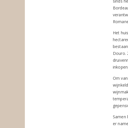
sinds h
Bordeau
verantw
Romanei
Het hui
hectare
bestaan 
Douro. 
druiven
inkopen
Om van 
wijnkeld
wijnmak
tempera
gepensi
Samen le
er name