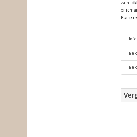
wereldk
er iema
Romanei
Inf
Bek
Bek
Verg