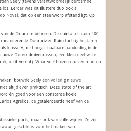
istian Seely (tevens verantwoordelijk beroemde
os. Eerder was dit illustere duo ook al
o Noval, dat op een steenworp afstand ligt. Op
p van de Douro te behoren. De quinta telt ruim 400
e, meanderende Dourorivier. Ruim tachtig hectaren
n als klasse A, de hoogst haalbare aanduiding in de
blauwe Douro-druivenrassen, een klein deel witte
rah, petit verdot). Waar veel huizen druiven moeten
 maken, bouwde Seely een volledig nieuwe
et altijd even praktisch. Deze state of the art
woord én goed voor een constante koele
arlos Agrellos, de getalenteerde neef van de
lassieke ports, maar ook van stille wijnen. Ze zijn
gewoon geschikt is voor het maken van