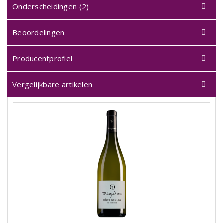
Onderscheidingen (2)
Beoordelingen
Producentprofiel
Vergelijkbare artikelen