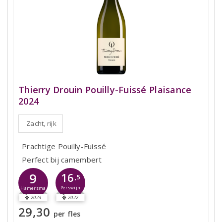
Thierry Drouin Pouilly-Fuissé Plaisance
2024
Zacht, rijk
Prachtige Pouilly-Fuissé
Perfect bij camembert
9
16
,5
Perswijn
Hamersma
2023
2022
29,30
per fles