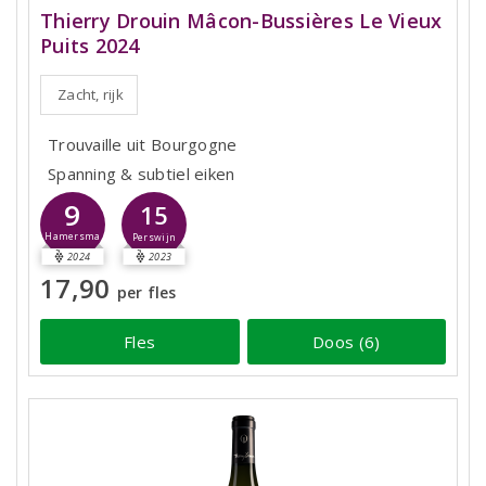
Thierry Drouin Mâcon-Bussières Le Vieux
Puits 2024
Zacht, rijk
Trouvaille uit Bourgogne
Spanning & subtiel eiken
9
15
Hamersma
Perswijn
2024
2023
17,90
per fles
Fles
Doos (6)