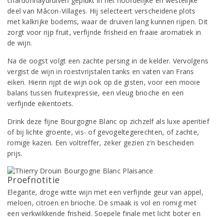
chardonnaydruiven geplukt in het noordelijke en westelijke
deel van Mâcon-Villages. Hij selecteert verscheidene plots
met kalkrijke bodems, waar de druiven lang kunnen rijpen. Dit
zorgt voor rijp fruit, verfijnde frisheid en fraaie aromatiek in
de wijn.
Na de oogst volgt een zachte persing in de kelder. Vervolgens
vergist de wijn in roestvrijstalen tanks en vaten van Frans
eiken. Hierin rijpt de wijn ook op de gisten, voor een mooie
balans tussen fruitexpressie, een vleug brioche en een
verfijnde eikentoets.
Drink deze fijne Bourgogne Blanc op zichzelf als luxe aperitief
of bij lichte groente, vis- of gevogeltegerechten, of zachte,
romige kazen. Een voltreffer, zeker gezien z’n bescheiden
prijs.
Proefnotitie
Elegante, droge witte wijn met een verfijnde geur van appel,
meloen, citroen en brioche. De smaak is vol en romig met
een verkwikkende frisheid. Soepele finale met licht boter en