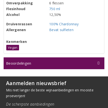
Omverpakking
6 flessen
Flesinhoud
750 ml
Alcohol
12,50%
Druivenrassen
100% Chardonnay
Allergenen
Bevat sulfieten
Kenmerken
Vegan
Beoordelingen
Aanmelden nieuwsbrief
Mis niet langer de beste wijnaanbiedingen en mooiste
proeverijen!
De scherpste aanbiedingen