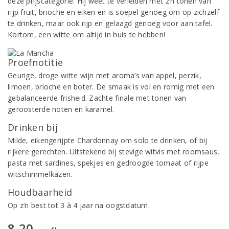
deze prijscategorie. Hij weet te verleiden met z’n tonen van
rijp fruit, brioche en eiken en is soepel genoeg om op zichzelf
te drinken, maar ook rijp en gelaagd genoeg voor aan tafel.
Kortom, een witte om altijd in huis te hebben!
Proefnotitie
Geurige, droge witte wijn met aroma’s van appel, perzik,
limoen, brioche en boter. De smaak is vol en romig met een
gebalanceerde frisheid. Zachte finale met tonen van
geroosterde noten en karamel.
Drinken bij
Milde, eikengerijpte Chardonnay om solo te drinken, of bij
rijkere gerechten. Uitstekend bij stevige witvis met roomsaus,
pasta met sardines, spekjes en gedroogde tomaat of rijpe
witschimmelkazen.
Houdbaarheid
Op z’n best tot 3 à 4 jaar na oogstdatum.
8,20