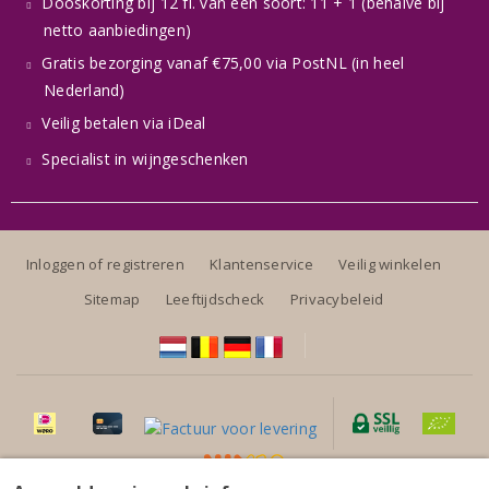
Dooskorting bij 12 fl. van één soort: 11 + 1 (behalve bij
netto aanbiedingen)
Gratis bezorging vanaf €75,00 via PostNL (in heel
Nederland)
Veilig betalen via iDeal
Specialist in wijngeschenken
Inloggen of registreren
Klantenservice
Veilig winkelen
Sitemap
Leeftijdscheck
Privacybeleid