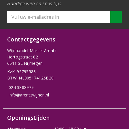
Handige wijn en spijs tips
Contactgegevens
Wijnhandel Marcel Arentz
Hertogstraat 82
6511 SE Nijmegen
KvK: 95795588
BTW: NL005174126B20
024 3888979
info@arentzwijnen.nl
Openingstijden
Maandag:
13:00 - 18:00 uur