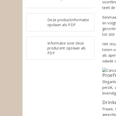
voortbr
teelt d
Eenmaal
Deze productinformatie
en volgt
opslaan als PDF
gecontro
tot slo
Informatie over deze
Het resu
producent opslaan als
tonen v
PDF
als aper
salade 
Proef
Elegant
perzik,
levendi
Drinke
Fraaie, 
gerechte