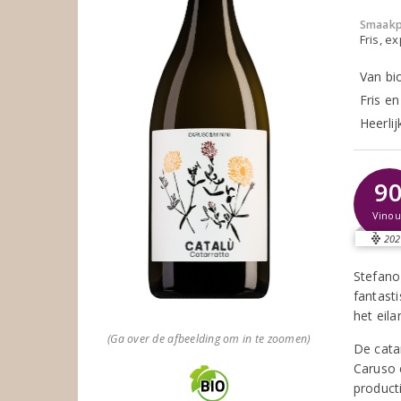
Smaakp
Fris, e
Van bi
Fris e
Heerli
9
Vinou
202
Stefano
fantast
het eila
(Ga over de afbeelding om in te zoomen)
De catar
Caruso e
product