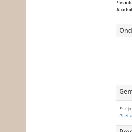
Flesin
Alcoho
Ond
Gem
Er zij
Geef a
Prod