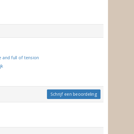
 and full of tension
jk
Schrijf een beoordeling