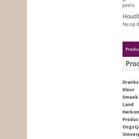
pesto.
Houdb
Nu op d
Produ
Pro
Dranks
Kleur
Smaak
Land
Herko
Produc
Oogstj
Omver