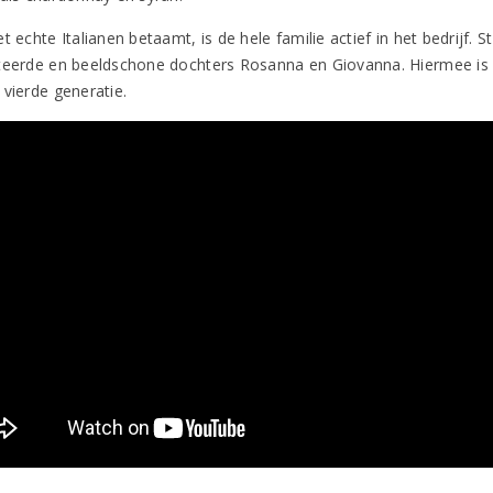
t echte Italianen betaamt, is de hele familie actief in het bedrijf.
teerde en beeldschone dochters Rosanna en Giovanna. Hiermee is de 
 vierde generatie.