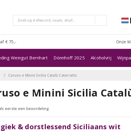
af € 75,-
Onze kl
eding Weingut Bernhart
Dönnhoff 2025
Alcoholvrij
Wijnpa
Caruso e Minini Sicilia Catalù Catarratto
uso e Minini Sicilia Catal
 als eerste een beoordeling
giek & dorstlessend Siciliaans wit