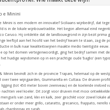
o e Minini
 Minini is een modern en innovatief Siciliaans wijnbedrijf, dat tegel
ld is in de lokale wijnbouwtraditie. Het begon allemaal eind nege
co Caruso. Hij ontdekte dat de landbouwgrond in zijn bezit prima g
nge leeftijd aan het hoofd van het bedrijf kwam te staan, zag de po
ductie in bulk naar kwaliteitswijnen maakte medio twintigste eeuw.
ie op het domein vertegenwoordigt, ging het bedrijf samen met de 
het huidige wijndomein op in een prachtige oude ‘baglio’ (een typi
a.
 Minini bevindt zich in de provincie Trapani, helemaal op de westpu
d over twee wijngaarden, Giummarella en Cuttaia. De druiven profi
 ligging (tot 450 meter boven zeeniveau) en de koelende invloed va
 nachten veel koeler. Dit zorgt voor druiven met mooi ontwikkeld
n mengsels van zand, klei en kalk, zeer geschikt voor zowel lokale 
staan er onder meer grillo, cataratto, grecanico, frappato, nerello
 als chardonnay en syrah.