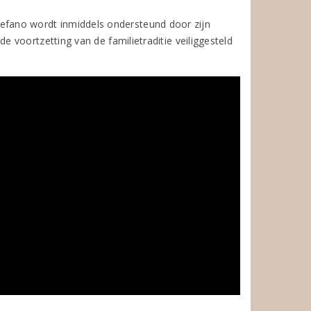
 Stefano wordt inmiddels ondersteund door zijn
voortzetting van de familietraditie veiliggesteld