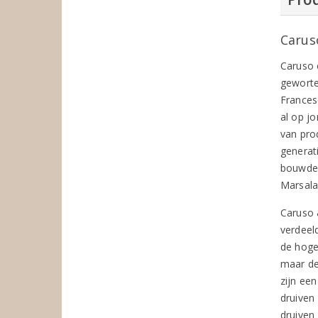
Carus
Caruso e
geworte
Frances
al op jo
van pro
generat
bouwde 
Marsal
Caruso &
verdeel
de hoge
maar de
zijn ee
druiven 
druiven