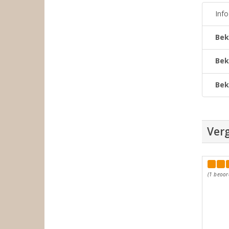
Inf
Bek
Bek
Bek
Verg
(1 beoor