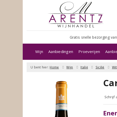
Gratis snelle bezorging van
Wijn
Aanbiedingen
Proeverijen
Aanbi
U bent hier:
Home
Wijn
Italië
Sicilië
Wit
Car
Schrijf
Ener