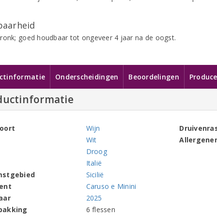
aarheid
ronk; goed houdbaar tot ongeveer 4 jaar na de oogst.
ctinformatie
Onderscheidingen
Beoordelingen
Produce
ductinformatie
oort
Wijn
Druivenra
Wit
Allergene
Droog
Italië
mstgebied
Sicilië
ent
Caruso e Minini
aar
2025
pakking
6 flessen