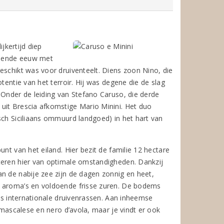
ijkertijd diep
ntiende eeuw met
eschikt was voor druiventeelt. Diens zoon Nino, die
tentie van het terroir. Hij was degene die de slag
 Onder de leiding van Stefano Caruso, die derde
uit Brescia afkomstige Mario Minini. Het duo
sch Siciliaans ommuurd landgoed) in het hart van
nt van het eiland. Hier bezit de familie 12 hectare
teren hier van optimale omstandigheden. Dankzij
n de nabije zee zijn de dagen zonnig en heet,
e aroma’s en voldoende frisse zuren. De bodems
als internationale druivenrassen. Aan inheemse
 mascalese en nero d’avola, maar je vindt er ook