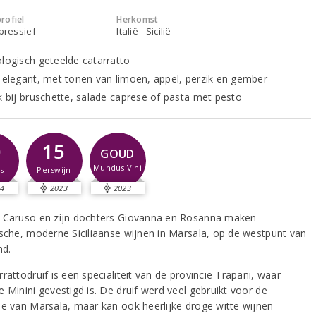
rofiel
Herkomst
xpressief
Italië - Sicilië
ologisch geteelde catarratto
n elegant, met tonen van limoen, appel, perzik en gember
jk bij bruschette, salade caprese of pasta met pesto
0
15
GOUD
Mundus Vini
s
Perswijn
4
2023
2023
 Caruso en zijn dochters Giovanna en Rosanna maken
ische, moderne Siciliaanse wijnen in Marsala, op de westpunt van
nd.
rattodruif is een specialiteit van de provincie Trapani, waar
 Minini gevestigd is. De druif werd veel gebruikt voor de
ie van Marsala, maar kan ook heerlijke droge witte wijnen