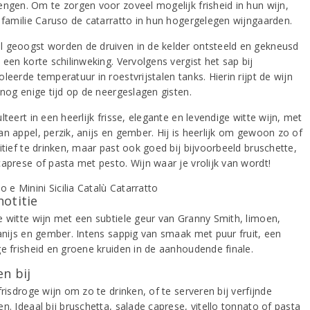
engen. Om te zorgen voor zoveel mogelijk frisheid in hun wijn,
e familie Caruso de catarratto in hun hogergelegen wijngaarden.
 geoogst worden de druiven in de kelder ontsteeld en gekneusd
 een korte schilinweking. Vervolgens vergist het sap bij
leerde temperatuur in roestvrijstalen tanks. Hierin rijpt de wijn
t nog enige tijd op de neergeslagen gisten.
lteert in een heerlijk frisse, elegante en levendige witte wijn, met
an appel, perzik, anijs en gember. Hij is heerlijk om gewoon zo of
itief te drinken, maar past ook goed bij bijvoorbeeld bruschette,
caprese of pasta met pesto. Wijn waar je vrolijk van wordt!
notitie
e witte wijn met een subtiele geur van Granny Smith, limoen,
 anijs en gember. Intens sappig van smaak met puur fruit, een
ge frisheid en groene kruiden in de aanhoudende finale.
n bij
frisdroge wijn om zo te drinken, of te serveren bij verfijnde
n. Ideaal bij bruschetta, salade caprese, vitello tonnato of pasta