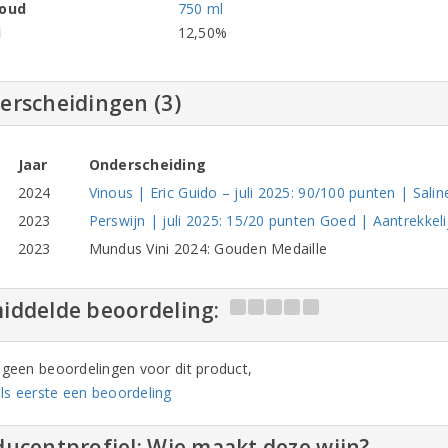
houd
750 ml
l
12,50%
erscheidingen (3)
Jaar
Onderscheiding
2024
Vinous | Eric Guido – juli 2025: 90/100 punten | Saline
2023
Perswijn | juli 2025: 15/20 punten Goed | Aantrekkeli
2023
Mundus Vini 2024: Gouden Medaille
iddelde beoordeling:
n geen beoordelingen voor dit product,
ls eerste een beoordeling
ucentprofiel: Wie maakt deze wijn?