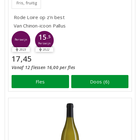
Fris, fruitig
Rode Loire op z'n best
Van Chinon-icoon Pallus
15
,5
Perswijn
Perswijn
2023
2022
17,45
Vanaf 12 flessen 16,00 per fles
Fles
Doos (6)