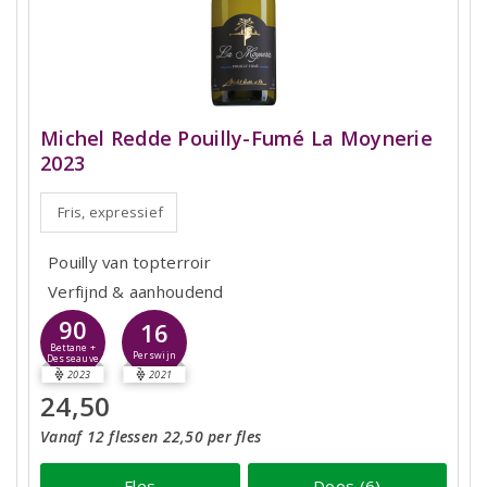
Michel Redde Pouilly-Fumé La Moynerie
2023
Fris, expressief
Pouilly van topterroir
Verfijnd & aanhoudend
90
16
Bettane +
Perswijn
Desseauve
2023
2021
24,50
Vanaf 12 flessen 22,50 per fles
Fles
Doos (6)