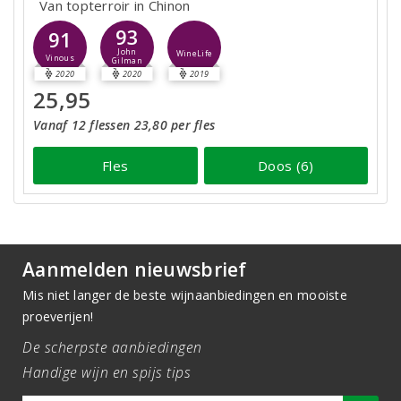
Van topterroir in Chinon
93
91
John
WineLife
Vinous
Gilman
2020
2020
2019
25,95
Vanaf 12 flessen 23,80 per fles
Fles
Doos (6)
Aanmelden nieuwsbrief
Mis niet langer de beste wijnaanbiedingen en mooiste
proeverijen!
De scherpste aanbiedingen
Handige wijn en spijs tips