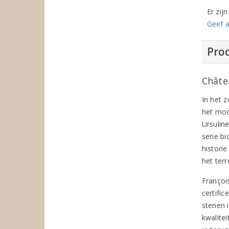
Er zij
Geef a
Prod
Châte
In het 
het moo
Ursulin
serie b
histori
het ter
François
certifi
stenen 
kwalite