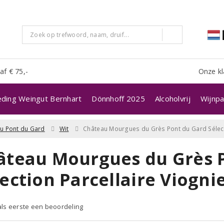
af € 75,-
Onze kl
eding Weingut Bernhart
Dönnhoff 2025
Alcoholvrij
Wijnpa
u Pont du Gard
Wit
Château Mourgues du Grès Pont du Gard Sélecti
âteau Mourgues du Grès 
ection Parcellaire Viogni
 als eerste een beoordeling