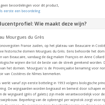
n geen beoordelingen voor dit product,
ls eerste een beoordeling
ucentprofiel: Wie maakt deze wijn?
au Mourgues du Grès
zonovergoten Franse zuiden, op het plateau van Beaucaire in Costiè
ie historische domein Mourgues du Grès. Eens behoorde het dom
en van Beaucaire, vandaag de dag maken François en Anne Collard 
iologische wijnen die tot de beste van de streek gerekend worden
e van het domein. ‘Mourgues’ is de Provençaalse benaming voor non
roir van Costières de Nîmes kenmerken.
 werkt vanaf zijn eerste botteling in 1993 volgens biologische prin
cering. De wijngaarden worden begraasd en bemest door schapen e
in de wijngaard (grès of galets) zijn mede verantwoordelijk voor 
itswijnbouw. Beperking van de opbrengst per wijnstok zorgt voor r