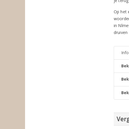
je teru
Op het 
woorden 
in Nîme
druiven 
Inf
Bek
Bek
Bek
Verg