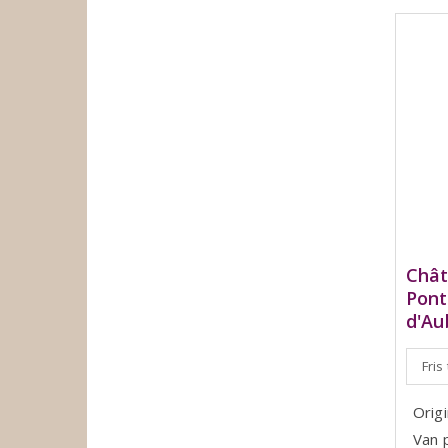
Chât
Pont
d'Au
Fris
Orig
Van 