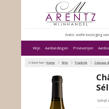
Gratis snelle bezorging van
Wijn
Aanbiedingen
Proeverijen
Aanbi
U bent hier:
Home
Wijn
Frankrijk
Coteaux d
Ch
Sél
Schrijf