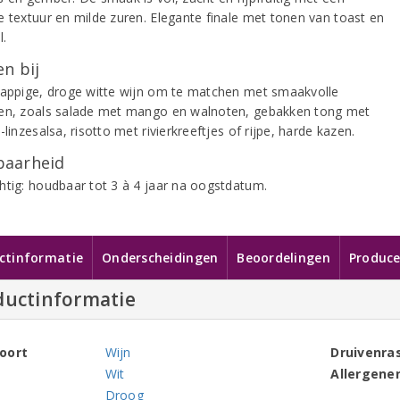
e textuur en milde zuren. Elegante finale met tonen van toast en
.
n bij
sappige, droge witte wijn om te matchen met smaakvolle
en, zoals salade met mango en walnoten, gebakken tong met
-linzesalsa, risotto met rivierkreeftjes of rijpe, harde kazen.
aarheid
htig: houdbaar tot 3 à 4 jaar na oogstdatum.
ctinformatie
Onderscheidingen
Beoordelingen
Produce
ductinformatie
oort
Wijn
Druivenra
Wit
Allergene
Droog