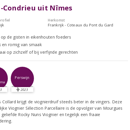
-Condrieu uit Nîmes
rofiel
Herkomst
ijk
Frankrijk - Coteaux du Pont du Gard
t op de gisten in eikenhouten foeders
ijk en romig van smaak
aai op zichzelf of bij verfijnde gerechten
-
Perswijn
sma
3
2023
 Collard krijgt de viognierdruif steeds beter in de vingers. Deze
lijke Viognier Sélection Parcellaire is de opvolger van Mourgues
 geliefde Rocky Nuns Viognier en tegelijk een fraaie
ering.