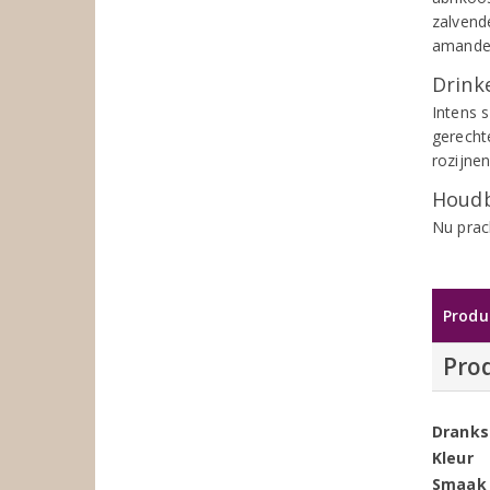
zalvend
amandel
Drinke
Intens 
gerecht
rozijnen
Houdb
Nu prac
Produ
Pro
Dranks
Kleur
Smaak