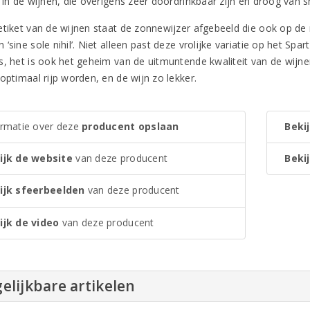
g in de wijnen, die overigens zeer doordrinkbaar zijn en droog van 
etiket van de wijnen staat de zonnewijzer afgebeeld die ook op de 
‘sine sole nihil’. Niet alleen past deze vrolijke variatie op het Spar
s, het is ook het geheim van de uitmuntende kwaliteit van de wijne
optimaal rijp worden, en de wijn zo lekker.
ormatie over deze
producent opslaan
Bekij
ijk de website
van deze producent
Bekij
ijk sfeerbeelden
van deze producent
ijk de video
van deze producent
elijkbare artikelen