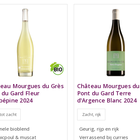
eau Mourgues du Grès
Château Mourgues du
 du Gard Fleur
Pont du Gard Terre
bépine 2024
d'Argence Blanc 2024
 tot zacht
Zacht, rijk
inele bioblend
Geurig, rijp en rijk
picpoul & muscat
Verrassend bij curries