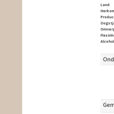
Land
Herko
Produc
Oogstj
Omver
Flesin
Alcoho
Ond
Gem