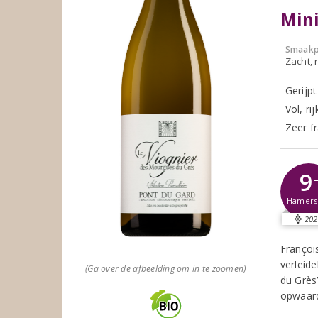
Mini
Smaakp
Zacht, r
Gerijp
Vol, r
Zeer fr
9
Hamer
202
François
verleide
(Ga over de afbeelding om in te zoomen)
du Grès’
opwaard