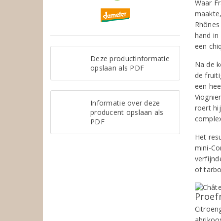
Waar Fr
maakte,
Rhônes 
hand in 
een chi
Deze productinformatie
Na de k
opslaan als PDF
de fruit
een hee
Viognie
Informatie over deze
roert h
producent opslaan als
comple
PDF
Het resu
mini-Co
verfijn
of tarbo
Proef
Citroen
abrikoo