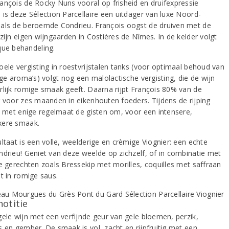
ançois de Rocky Nuns vooral op frisheid en druifexpressie
 is deze Sélection Parcellaire een uitdager van luxe Noord-
als de beroemde Condrieu. François oogst de druiven met de
zijn eigen wijngaarden in Costières de Nîmes. In de kelder volgt
que behandeling.
oele vergisting in roestvrijstalen tanks (voor optimaal behoud van
ige aroma’s) volgt nog een malolactische vergisting, die de wijn
rlijk romige smaak geeft. Daarna rijpt François 80% van de
r voor zes maanden in eikenhouten foeders. Tijdens de rijping
ij met enige regelmaat de gisten om, voor een intensere,
xere smaak.
ltaat is een volle, weelderige en crèmige Viognier: een echte
ndrieu! Geniet van deze weelde op zichzelf, of in combinatie met
de gerechten zoals Bressekip met morilles, coquilles met saffraan
t in romige saus.
notitie
gele wijn met een verfijnde geur van gele bloemen, perzik,
s en gember. De smaak is vol, zacht en rijpfruitig met een