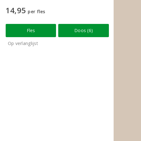
14,95
per fles
Fles
Doos (6)
Op verlanglijst