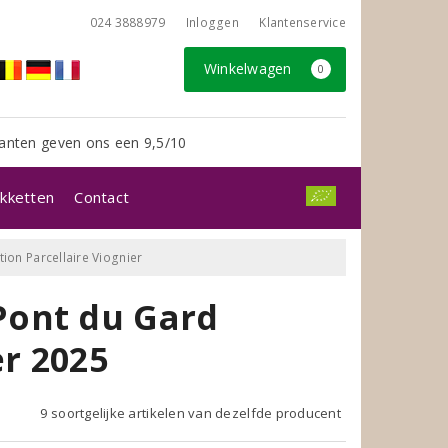
024 3888979
Inloggen
Klantenservice
Winkelwagen
0
anten geven ons een 9,5/10
kketten
Contact
on Parcellaire Viognier
Pont du Gard
er 2025
9 soortgelijke artikelen van dezelfde producent