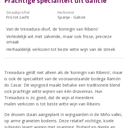
Prachtige specialiteit uit Galicië
Smaakprofiel
Herkomst
Fris tot zacht
Spanje - Galicië
Van de treixadura-druif, de ‘koningin van Ribeiro’
Verleidelijk wit met zalvende, maar ook frisse, precieze
smaak
Herhaaldelijk verkozen tot beste witte wijn van de streek
Treixadura geldt niet alleen als de ‘koningin van Ribeiro’, maar
is ook de specialiteit van de vooraanstaande bodega Ramón
do Casar. Dit wijngoed maakt behalve een traditionele blend
ook prachtige witte wijnen van één druivenras. Hun
Treixadura is zo goed, dat de wijn al meerdere
malen verkozen is tot beste witte wijn van Ribeiro.
De druiven staan aangeplant in wijngaarden in de Miño-vallei,
op arme granieten bodems. Deze relatief vochtige, koele
subregio levert wijnen met spanning, frisheid en diepte en