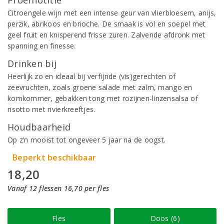
Proefnotitie
Citroengele wijn met een intense geur van vlierbloesem, anijs,
perzik, abrikoos en brioche. De smaak is vol en soepel met
geel fruit en knisperend frisse zuren. Zalvende afdronk met
spanning en finesse.
Drinken bij
Heerlijk zo en ideaal bij verfijnde (vis)gerechten of
zeevruchten, zoals groene salade met zalm, mango en
komkommer, gebakken tong met rozijnen-linzensalsa of
risotto met rivierkreeftjes.
Houdbaarheid
Op z’n mooist tot ongeveer 5 jaar na de oogst.
Beperkt beschikbaar
18,20
Vanaf 12 flessen 16,70 per fles
Fles
Doos (6)