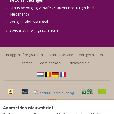
netto aanbiedingen)
Gratis bezorging vanaf €75,00 via PostNL (in heel
Nederland)
Veilig betalen via iDeal
Specialist in wijngeschenken
Inloggen of registreren
Klantenservice
Veilig winkelen
Sitemap
Leeftijdscheck
Privacybeleid
Aanmelden nieuwsbrief
Alle prijzen zijn inclusief BTW, exclusief eventuele verzendkosten.
Ramón do Casar Ribeiro Treixadura 2025